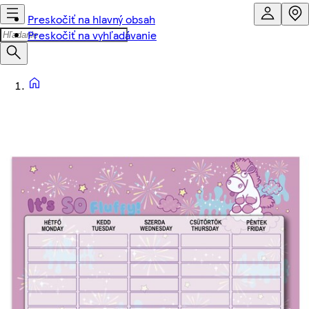
Preskočiť na hlavný obsah
Preskočiť na vyhľadávanie