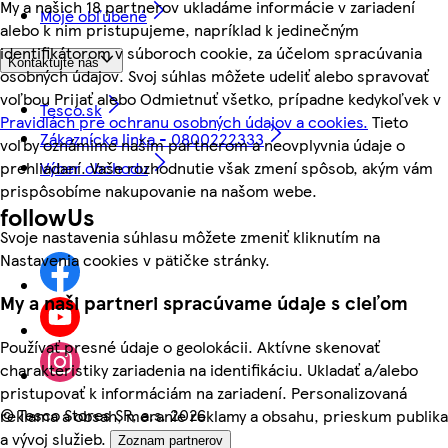
My a našich 18 partnerov ukladáme informácie v zariadení
Moje obľúbené
alebo k nim pristupujeme, napríklad k jedinečným
identifikátorom v súboroch cookie, za účelom spracúvania
Kontaktujte nás
osobných údajov. Svoj súhlas môžete udeliť alebo spravovať
voľbou Prijať alebo Odmietnuť všetko, prípadne kedykoľvek v
Tesco.sk
Pravidlách pre ochranu osobných údajov a cookies.
Tieto
Zákaznícka linka - 0800222333
voľby oznámime našim partnerom a neovplyvnia údaje o
prehliadaní. Vaše rozhodnutie však zmení spôsob, akým vám
Výber obchodu
prispôsobíme nakupovanie na našom webe.
followUs
Svoje nastavenia súhlasu môžete zmeniť kliknutím na
Nastavenia cookies v pätičke stránky.
My a naši partneri spracúvame údaje s cieľom
Používať presné údaje o geolokácii. Aktívne skenovať
charakteristiky zariadenia na identifikáciu. Ukladať a/alebo
pristupovať k informáciám na zariadení. Personalizovaná
©
Tesco Stores SR, a.s. 2026
reklama a obsah, meranie reklamy a obsahu, prieskum publika
a vývoj služieb.
Zoznam partnerov