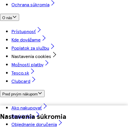
Ochrana súkromia
O nás
Prístupnosť
Kde dovážame
Poplatok za službu
Nastavenia cookies
Možnosti platby
Tesco.sk
Clubcard
Pred prvým nákupom
Ako nakupovať
Nastavenia súkromia
Registrácia
Objednanie doručenia