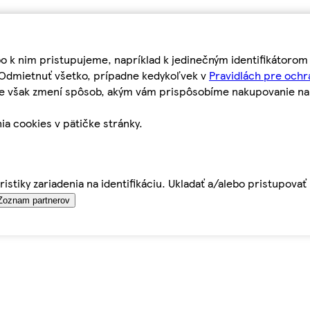
bo k nim pristupujeme, napríklad k jedinečným identifikátoro
o Odmietnuť všetko, prípadne kedykoľvek v
Pravidlách pre ochr
tie však zmení spôsob, akým vám prispôsobíme nakupovanie n
ia cookies v pätičke stránky.
istiky zariadenia na identifikáciu. Ukladať a/alebo pristupova
Zoznam partnerov