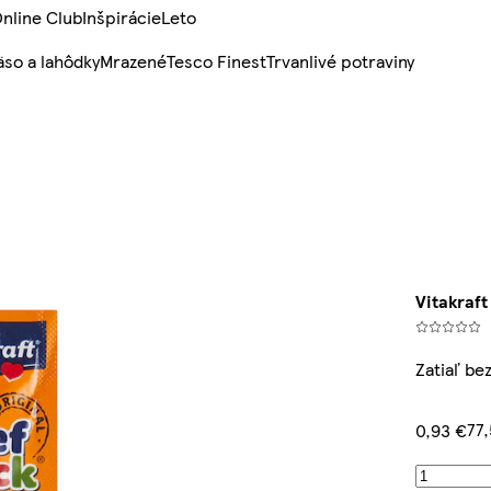
nline Club
Inšpirácie
Leto
so a lahôdky
Mrazené
Tesco Finest
Trvanlivé potraviny
Vitakraft
Zatiaľ be
77
0,93 €