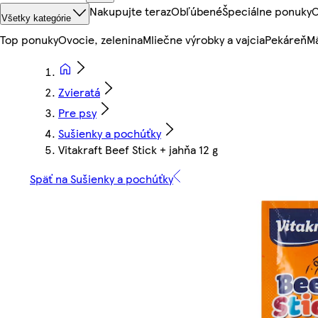
Nakupujte teraz
Obľúbené
Špeciálne ponuky
O
Všetky kategórie
Top ponuky
Ovocie, zelenina
Mliečne výrobky a vajcia
Pekáreň
Mä
Zvieratá
Pre psy
Sušienky a pochúťky
Vitakraft Beef Stick + jahňa 12 g
Späť na Sušienky a pochúťky