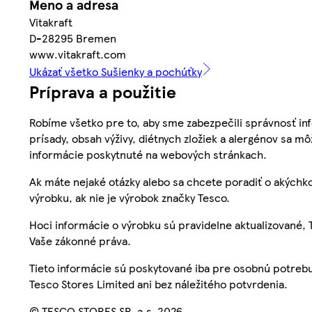
Meno a adresa
Vitakraft
D-28295 Bremen
www.vitakraft.com
Ukázať všetko Sušienky a pochúťky
Príprava a použitie
Robíme všetko pre to, aby sme zabezpečili správnosť inf
prísady, obsah výživy, diétnych zložiek a alergénov sa mô
informácie poskytnuté na webových stránkach.
Ak máte nejaké otázky alebo sa chcete poradiť o akýchko
výrobku, ak nie je výrobok značky Tesco.
Hoci informácie o výrobku sú pravidelne aktualizované
Vaše zákonné práva.
Tieto informácie sú poskytované iba pre osobnú potre
Tesco Stores Limited ani bez náležitého potvrdenia.
© TESCO STORES SR, a.s. 2026