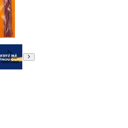
00:00
00:00
thumbnail-
video-label