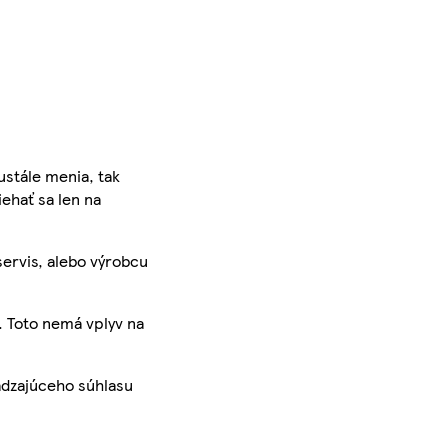
ustále menia, tak
iehať sa len na
servis, alebo výrobcu
. Toto nemá vplyv na
ádzajúceho súhlasu