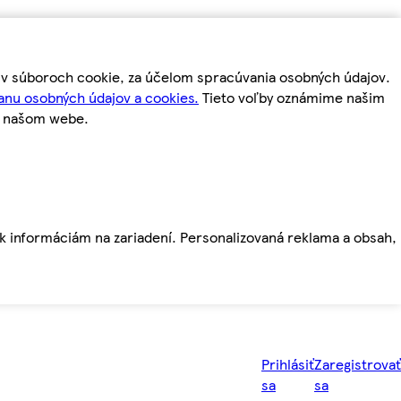
m v súboroch cookie, za účelom spracúvania osobných údajov.
anu osobných údajov a cookies.
Tieto voľby oznámime našim
a našom webe.
ť k informáciám na zariadení. Personalizovaná reklama a obsah,
Prihlásiť
Zaregistrovať
sa
sa