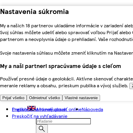
Nastavenia súkromia
My a našich 18 partnerov ukladáme informácie v zariadení ale
Svoj súhlas môžete udeliť alebo spravovať voľbou Prijať aleb
partnerom a neovplyvnia údaje o prehliadaní. Vaše rozhodnu
Svoje nastavenia súhlasu môžete zmeniť kliknutím na Nastaven
My a naši partneri spracúvame údaje s cieľom
Používať presné údaje o geolokácii. Aktívne skenovať charakter
meranie reklamy a obsahu, prieskum publika a vývoj služieb.
Prijať všetko
Odmietnuť všetko
Vlastné nastavenie
Preskočiť na hlavný obsah
English
Ako nakupovať online
Nápoveda
Preskočiť na vyhľadávanie