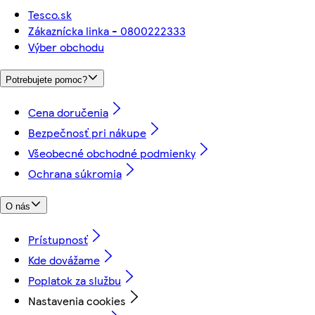
Tesco.sk
Zákaznícka linka - 0800222333
Výber obchodu
Potrebujete pomoc?
Cena doručenia
Bezpečnosť pri nákupe
Všeobecné obchodné podmienky
Ochrana súkromia
O nás
Prístupnosť
Kde dovážame
Poplatok za službu
Nastavenia cookies