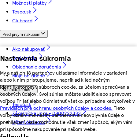
Možnosti platby
Tesco.sk
Clubcard
Pred prvým nákupom
Ako nakupovať
Nastavenia súkromia
Registrácia
Objednanie doručenia
My a našich 18 partnerov ukladáme informácie v zariadení
Moje obľúbené
alebo k nim pristupujeme, napríklad k jedinečným
identifikátorom v súboroch cookie, za účelom spracúvania
Kontaktujte nás
osobných údajov. Svoj súhlas môžete udeliť alebo spravovať
voľbou Prijať alebo Odmietnuť všetko, prípadne kedykoľvek v
Tesco.sk
Pravidlách pre ochranu osobných údajov a cookies.
Tieto
Zákaznícka linka - 0800222333
voľby oznámime našim partnerom a neovplyvnia údaje o
Výber obchodu
prehliadaní. Vaše rozhodnutie však zmení spôsob, akým vám
prispôsobíme nakupovanie na našom webe.
followUs