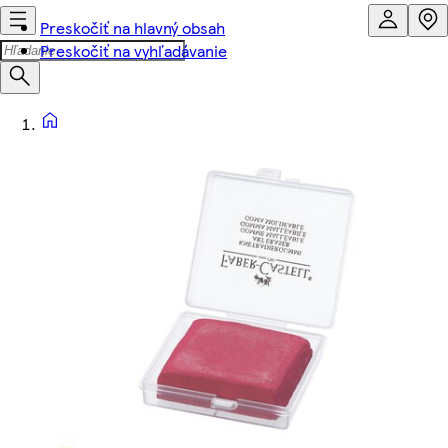
Preskočiť na hlavný obsah
Preskočiť na vyhľadávanie