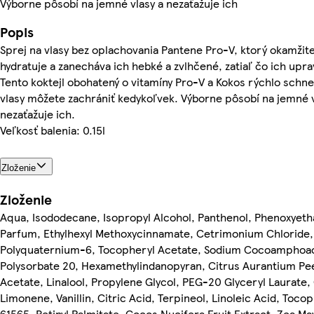
Výborne pôsobí na jemné vlasy a nezaťažuje ich
Popis
Sprej na vlasy bez oplachovania Pantene Pro-V, ktorý okamžite
hydratuje a zanecháva ich hebké a zvlhčené, zatiaľ čo ich upra
Tento koktejl obohatený o vitamíny Pro-V a Kokos rýchlo schne
vlasy môžete zachrániť kedykoľvek. Výborne pôsobí na jemné v
nezaťažuje ich.
Veľkosť balenia: 0.15l
Zloženie
Zloženie
Aqua, Isododecane, Isopropyl Alcohol, Panthenol, Phenoxyeth
Parfum, Ethylhexyl Methoxycinnamate, Cetrimonium Chloride,
Polyquaternium-6, Tocopheryl Acetate, Sodium Cocoamphoac
Polysorbate 20, Hexamethylindanopyran, Citrus Aurantium Peel 
Acetate, Linalool, Propylene Glycol, PEG-20 Glyceryl Laurate
Limonene, Vanillin, Citric Acid, Terpineol, Linoleic Acid, Tocop
61565, Retinyl Palmitate, Cocos Nucifera Fruit Extract, Zea May