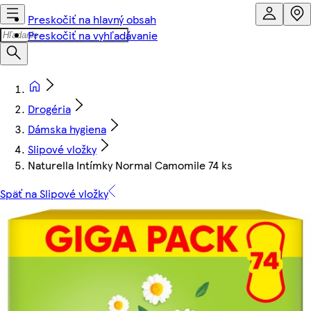
Preskočiť na hlavný obsah
Preskočiť na vyhľadávanie
Drogéria
Dámska hygiena
Slipové vložky
Naturella Intímky Normal Camomile 74 ks
Späť na Slipové vložky