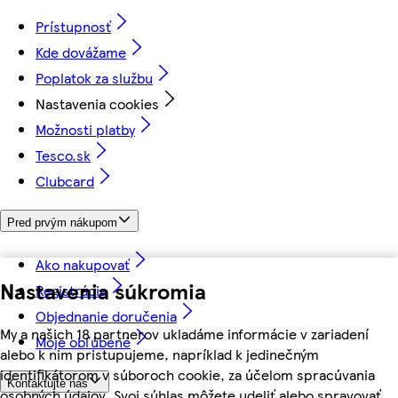
Prístupnosť
Kde dovážame
Poplatok za službu
Nastavenia cookies
Možnosti platby
Tesco.sk
Clubcard
Pred prvým nákupom
Ako nakupovať
Nastavenia súkromia
Registrácia
Objednanie doručenia
My a našich 18 partnerov ukladáme informácie v zariadení
Moje obľúbené
alebo k nim pristupujeme, napríklad k jedinečným
identifikátorom v súboroch cookie, za účelom spracúvania
Kontaktujte nás
osobných údajov. Svoj súhlas môžete udeliť alebo spravovať