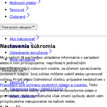
Možnosti platby
Tesco.sk
Clubcard
Pred prvým nákupom
Ako nakupovať
Nastavenia súkromia
Registrácia
Objednanie doručenia
My a našich 18 partnerov ukladáme informácie v zariadení
Moje obľúbené
alebo k nim pristupujeme, napríklad k jedinečným
identifikátorom v súboroch cookie, za účelom spracúvania
Kontaktujte nás
osobných údajov. Svoj súhlas môžete udeliť alebo spravovať
voľbou Prijať alebo Odmietnuť všetko, prípadne kedykoľvek v
Tesco.sk
Pravidlách pre ochranu osobných údajov a cookies.
Tieto
Zákaznícka linka - 0800222333
voľby oznámime našim partnerom a neovplyvnia údaje o
prehliadaní. Vaše rozhodnutie však zmení spôsob, akým vám
Výber obchodu
prispôsobíme nakupovanie na našom webe.