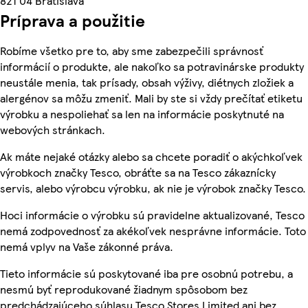
821 04 Bratislava
Príprava a použitie
Robíme všetko pre to, aby sme zabezpečili správnosť
informácií o produkte, ale nakoľko sa potravinárske produkty
neustále menia, tak prísady, obsah výživy, diétnych zložiek a
alergénov sa môžu zmeniť. Mali by ste si vždy prečítať etiketu
výrobku a nespoliehať sa len na informácie poskytnuté na
webových stránkach.
Ak máte nejaké otázky alebo sa chcete poradiť o akýchkoľvek
výrobkoch značky Tesco, obráťte sa na Tesco zákaznícky
servis, alebo výrobcu výrobku, ak nie je výrobok značky Tesco.
Hoci informácie o výrobku sú pravidelne aktualizované, Tesco
nemá zodpovednosť za akékoľvek nesprávne informácie. Toto
nemá vplyv na Vaše zákonné práva.
Tieto informácie sú poskytované iba pre osobnú potrebu, a
nesmú byť reprodukované žiadnym spôsobom bez
predchádzajúceho súhlasu Tesco Stores Limited ani bez