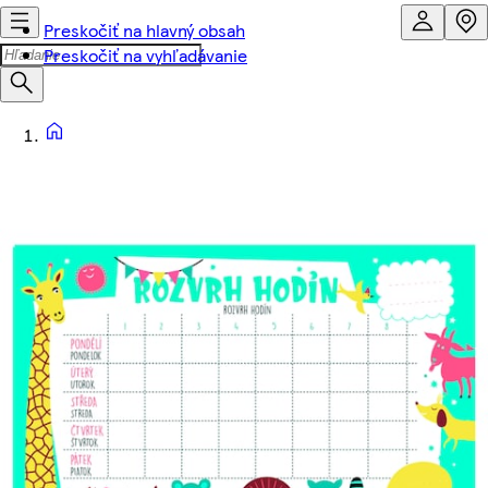
Preskočiť na hlavný obsah
Preskočiť na vyhľadávanie