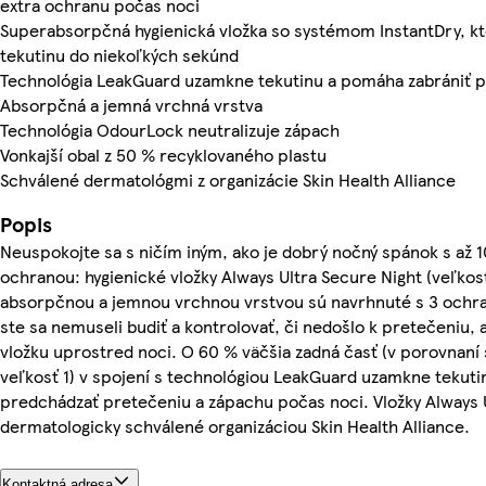
extra ochranu počas noci
Superabsorpčná hygienická vložka so systémom InstantDry, k
tekutinu do niekoľkých sekúnd
Technológia LeakGuard uzamkne tekutinu a pomáha zabrániť 
Absorpčná a jemná vrchná vrstva
Technológia OdourLock neutralizuje zápach
Vonkajší obal z 50 % recyklovaného plastu
Schválené dermatológmi z organizácie Skin Health Alliance
Popis
Neuspokojte sa s ničím iným, ako je dobrý nočný spánok s až
ochranou: hygienické vložky Always Ultra Secure Night (veľkosť
absorpčnou a jemnou vrchnou vrstvou sú navrhnuté s 3 ochr
ste sa nemuseli budiť a kontrolovať, či nedošlo k pretečeniu, 
vložku uprostred noci. O 60 % väčšia zadná časť (v porovnaní
veľkosť 1) v spojení s technológiou LeakGuard uzamkne tekut
predchádzať pretečeniu a zápachu počas noci. Vložky Always 
dermatologicky schválené organizáciou Skin Health Alliance.
Kontaktná adresa