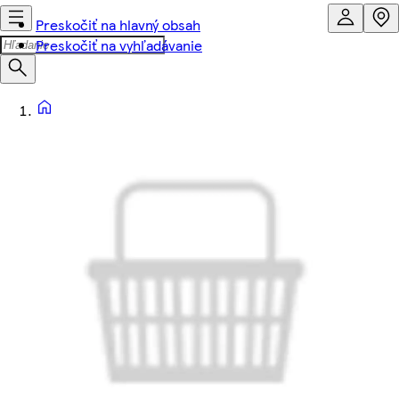
Preskočiť na hlavný obsah
Preskočiť na vyhľadávanie