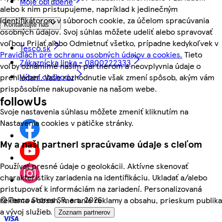
Moje obľúbené
alebo k nim pristupujeme, napríklad k jedinečným
identifikátorom v súboroch cookie, za účelom spracúvania
Kontaktujte nás
osobných údajov. Svoj súhlas môžete udeliť alebo spravovať
voľbou Prijať alebo Odmietnuť všetko, prípadne kedykoľvek v
Tesco.sk
Pravidlách pre ochranu osobných údajov a cookies.
Tieto
Zákaznícka linka - 0800222333
voľby oznámime našim partnerom a neovplyvnia údaje o
Výber obchodu
prehliadaní. Vaše rozhodnutie však zmení spôsob, akým vám
prispôsobíme nakupovanie na našom webe.
followUs
Svoje nastavenia súhlasu môžete zmeniť kliknutím na
Nastavenia cookies v pätičke stránky.
My a naši partneri spracúvame údaje s cieľom
Používať presné údaje o geolokácii. Aktívne skenovať
charakteristiky zariadenia na identifikáciu. Ukladať a/alebo
pristupovať k informáciám na zariadení. Personalizovaná
©
Tesco Stores SR, a.s. 2026
reklama a obsah, meranie reklamy a obsahu, prieskum publika
a vývoj služieb.
Zoznam partnerov