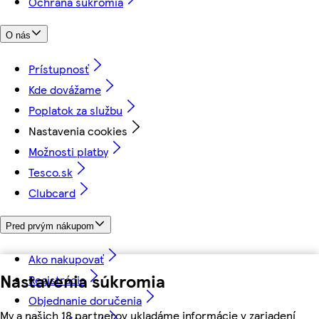
Ochrana súkromia
O nás
Prístupnosť
Kde dovážame
Poplatok za službu
Nastavenia cookies
Možnosti platby
Tesco.sk
Clubcard
Pred prvým nákupom
Ako nakupovať
Nastavenia súkromia
Registrácia
Objednanie doručenia
My a našich 18 partnerov ukladáme informácie v zariadení