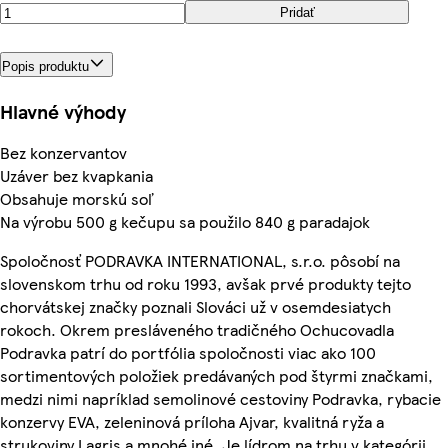
Pridať
Popis produktu
Hlavné výhody
Bez konzervantov
Uzáver bez kvapkania
Obsahuje morskú soľ
Na výrobu 500 g kečupu sa použilo 840 g paradajok
Spoločnosť PODRAVKA INTERNATIONAL, s.r.o. pôsobí na
slovenskom trhu od roku 1993, avšak prvé produkty tejto
chorvátskej značky poznali Slováci už v osemdesiatych
rokoch. Okrem presláveného tradičného Ochucovadla
Podravka patrí do portfólia spoločnosti viac ako 100
sortimentových položiek predávaných pod štyrmi značkami,
medzi nimi napríklad semolinové cestoviny Podravka, rybacie
konzervy EVA, zeleninová príloha Ajvar, kvalitná ryža a
strukoviny Lagris a mnohé iné. Je lídrom na trhu v kategórii