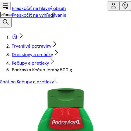
Preskočiť na hlavný obsah
Preskočiť na vyhľadávanie
Trvanlivé potraviny
Dressingy a omáčky
Kečupy a pretlaky
Podravka Kečup jemný 500 g
Späť na Kečupy a pretlaky