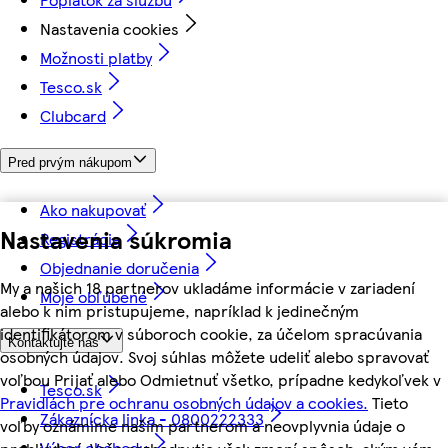
Nastavenia cookies
Možnosti platby
Tesco.sk
Clubcard
Pred prvým nákupom
Ako nakupovať
Nastavenia súkromia
Registrácia
Objednanie doručenia
My a našich 18 partnerov ukladáme informácie v zariadení
Moje obľúbené
alebo k nim pristupujeme, napríklad k jedinečným
identifikátorom v súboroch cookie, za účelom spracúvania
Kontaktujte nás
osobných údajov. Svoj súhlas môžete udeliť alebo spravovať
voľbou Prijať alebo Odmietnuť všetko, prípadne kedykoľvek v
Tesco.sk
Pravidlách pre ochranu osobných údajov a cookies.
Tieto
Zákaznícka linka - 0800222333
voľby oznámime našim partnerom a neovplyvnia údaje o
Výber obchodu