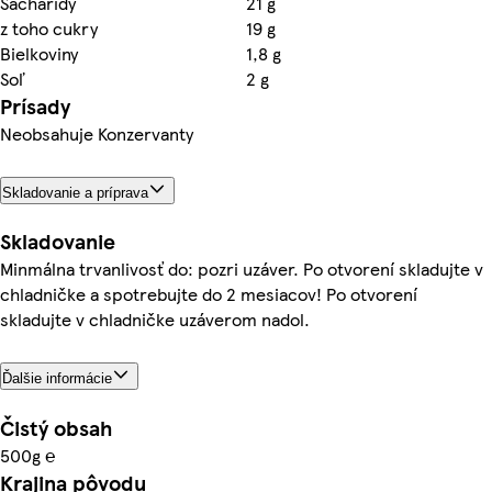
Sacharidy
21 g
z toho cukry
19 g
Bielkoviny
1,8 g
Soľ
2 g
Prísady
Neobsahuje Konzervanty
Skladovanie a príprava
Skladovanie
Minmálna trvanlivosť do: pozri uzáver. Po otvorení skladujte v
chladničke a spotrebujte do 2 mesiacov! Po otvorení
skladujte v chladničke uzáverom nadol.
Ďalšie informácie
Čistý obsah
500g ℮
Krajina pôvodu