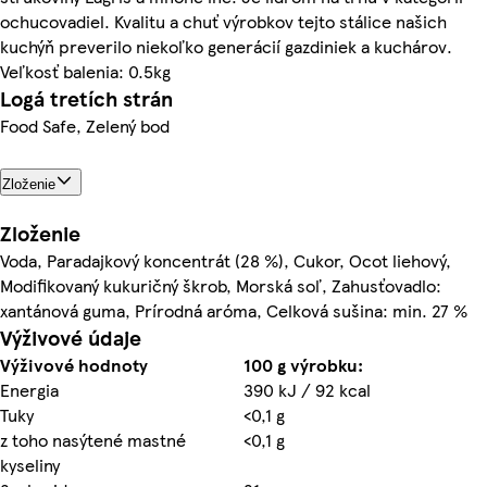
ochucovadiel. Kvalitu a chuť výrobkov tejto stálice našich
kuchýň preverilo niekoľko generácií gazdiniek a kuchárov.
Veľkosť balenia: 0.5kg
Logá tretích strán
Food Safe, Zelený bod
Zloženie
Zloženie
Voda, Paradajkový koncentrát (28 %), Cukor, Ocot liehový,
Modifikovaný kukuričný škrob, Morská soľ, Zahusťovadlo:
xantánová guma, Prírodná aróma, Celková sušina: min. 27 %
Výživové údaje
Výživové hodnoty
100 g výrobku:
Energia
390 kJ / 92 kcal
Tuky
<0,1 g
z toho nasýtené mastné
<0,1 g
kyseliny