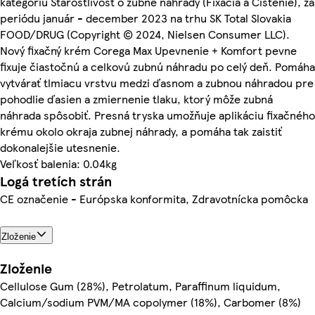
kategóriu Starostlivosť o zubné náhrady (Fixácia a Čistenie), za
periódu január - december 2023 na trhu SK Total Slovakia
FOOD/DRUG (Copyright © 2024, Nielsen Consumer LLC).
Nový fixačný krém Corega Max Upevnenie + Komfort pevne
fixuje čiastočnú a celkovú zubnú náhradu po celý deň. Pomáha
vytvárať tlmiacu vrstvu medzi ďasnom a zubnou náhradou pre
pohodlie ďasien a zmiernenie tlaku, ktorý môže zubná
náhrada spôsobiť. Presná tryska umožňuje aplikáciu fixačného
krému okolo okraja zubnej náhrady, a pomáha tak zaistiť
dokonalejšie utesnenie.
Veľkosť balenia: 0.04kg
Logá tretích strán
CE označenie - Európska konformita, Zdravotnícka pomôcka
Zloženie
Zloženie
Cellulose Gum (28%), Petrolatum, Paraffinum liquidum,
Calcium/sodium PVM/MA copolymer (18%), Carbomer (8%)