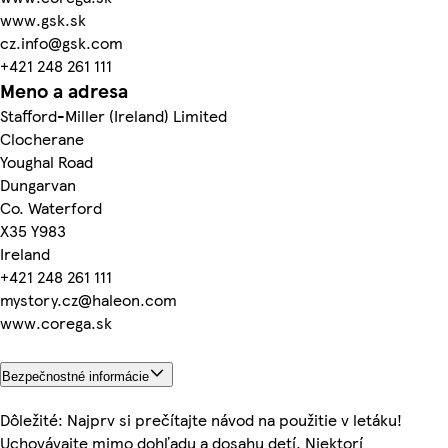
www.gsk.sk
cz.info@gsk.com
+421 248 261 111
Meno a adresa
Stafford-Miller (Ireland) Limited
Clocherane
Youghal Road
Dungarvan
Co. Waterford
X35 Y983
Ireland
+421 248 261 111
mystory.cz@haleon.com
www.corega.sk
Bezpečnostné informácie
Dôležité: Najprv si prečítajte návod na použitie v letáku!
Uchovávajte mimo dohľadu a dosahu detí. Niektorí