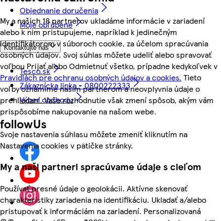
Objednanie doručenia
My a našich 18 partnerov ukladáme informácie v zariadení
Moje obľúbené
alebo k nim pristupujeme, napríklad k jedinečným
identifikátorom v súboroch cookie, za účelom spracúvania
Kontaktujte nás
osobných údajov. Svoj súhlas môžete udeliť alebo spravovať
voľbou Prijať alebo Odmietnuť všetko, prípadne kedykoľvek v
Tesco.sk
Pravidlách pre ochranu osobných údajov a cookies.
Tieto
Zákaznícka linka - 0800222333
voľby oznámime našim partnerom a neovplyvnia údaje o
Výber obchodu
prehliadaní. Vaše rozhodnutie však zmení spôsob, akým vám
prispôsobíme nakupovanie na našom webe.
followUs
Svoje nastavenia súhlasu môžete zmeniť kliknutím na
Nastavenia cookies v pätičke stránky.
My a naši partneri spracúvame údaje s cieľom
Používať presné údaje o geolokácii. Aktívne skenovať
charakteristiky zariadenia na identifikáciu. Ukladať a/alebo
pristupovať k informáciám na zariadení. Personalizovaná