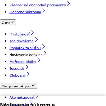
Všeobecné obchodné podmienky
Ochrana súkromia
O nás
Prístupnosť
Kde dovážame
Poplatok za službu
Nastavenia cookies
Možnosti platby
Tesco.sk
Clubcard
Pred prvým nákupom
Ako nakupovať
Nastavenia súkromia
Registrácia