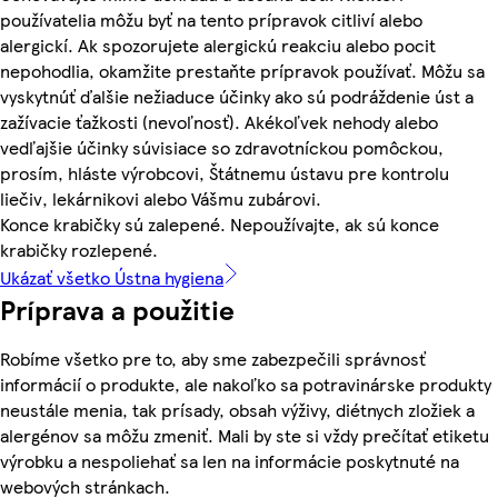
používatelia môžu byť na tento prípravok citliví alebo
alergickí. Ak spozorujete alergickú reakciu alebo pocit
nepohodlia, okamžite prestaňte prípravok používať. Môžu sa
vyskytnúť ďalšie nežiaduce účinky ako sú podráždenie úst a
zažívacie ťažkosti (nevoľnosť). Akékoľvek nehody alebo
vedľajšie účinky súvisiace so zdravotníckou pomôckou,
prosím, hláste výrobcovi, Štátnemu ústavu pre kontrolu
liečiv, lekárnikovi alebo Vášmu zubárovi.
Konce krabičky sú zalepené. Nepoužívajte, ak sú konce
krabičky rozlepené.
Ukázať všetko Ústna hygiena
Príprava a použitie
Robíme všetko pre to, aby sme zabezpečili správnosť
informácií o produkte, ale nakoľko sa potravinárske produkty
neustále menia, tak prísady, obsah výživy, diétnych zložiek a
alergénov sa môžu zmeniť. Mali by ste si vždy prečítať etiketu
výrobku a nespoliehať sa len na informácie poskytnuté na
webových stránkach.