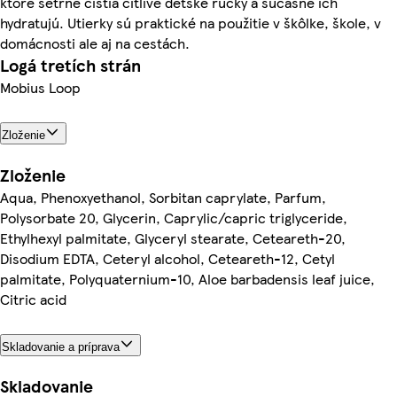
ktoré šetrne čistia citlivé detské rúčky a súčasne ich
hydratujú. Utierky sú praktické na použitie v škôlke, škole, v
domácnosti ale aj na cestách.
Logá tretích strán
Mobius Loop
Zloženie
Zloženie
Aqua, Phenoxyethanol, Sorbitan caprylate, Parfum,
Polysorbate 20, Glycerin, Caprylic/capric triglyceride,
Ethylhexyl palmitate, Glyceryl stearate, Ceteareth-20,
Disodium EDTA, Ceteryl alcohol, Ceteareth-12, Cetyl
palmitate, Polyquaternium-10, Aloe barbadensis leaf juice,
Citric acid
Skladovanie a príprava
Skladovanie