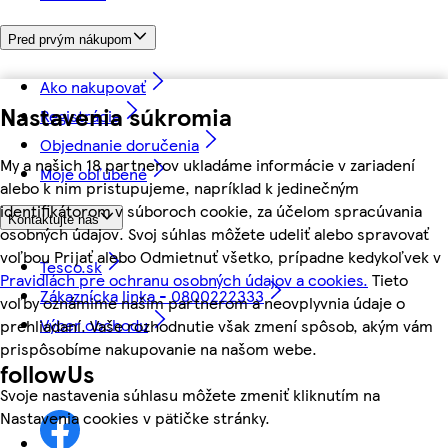
Pred prvým nákupom
Ako nakupovať
Nastavenia súkromia
Registrácia
Objednanie doručenia
My a našich 18 partnerov ukladáme informácie v zariadení
Moje obľúbené
alebo k nim pristupujeme, napríklad k jedinečným
identifikátorom v súboroch cookie, za účelom spracúvania
Kontaktujte nás
osobných údajov. Svoj súhlas môžete udeliť alebo spravovať
voľbou Prijať alebo Odmietnuť všetko, prípadne kedykoľvek v
Tesco.sk
Pravidlách pre ochranu osobných údajov a cookies.
Tieto
Zákaznícka linka - 0800222333
voľby oznámime našim partnerom a neovplyvnia údaje o
Výber obchodu
prehliadaní. Vaše rozhodnutie však zmení spôsob, akým vám
prispôsobíme nakupovanie na našom webe.
followUs
Svoje nastavenia súhlasu môžete zmeniť kliknutím na
Nastavenia cookies v pätičke stránky.