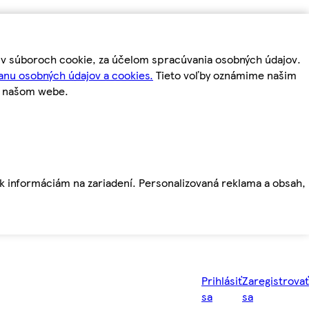
m v súboroch cookie, za účelom spracúvania osobných údajov.
anu osobných údajov a cookies.
Tieto voľby oznámime našim
a našom webe.
ť k informáciám na zariadení. Personalizovaná reklama a obsah,
Prihlásiť
Zaregistrovať
sa
sa