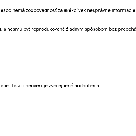
, Tesco nemá zodpovednosť za akékoľvek nesprávne informácie
bu, a nesmú byť reprodukované žiadnym spôsobom bez predch
webe. Tesco neoveruje zverejnené hodnotenia.