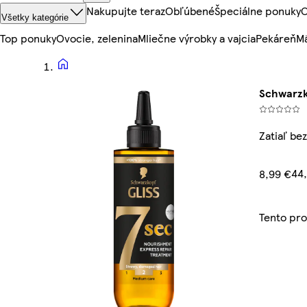
Nakupujte teraz
Obľúbené
Špeciálne ponuky
O
Všetky kategórie
Top ponuky
Ovocie, zelenina
Mliečne výrobky a vajcia
Pekáreň
Mä
Schwarzko
Zatiaľ be
44
8,99 €
Tento pr