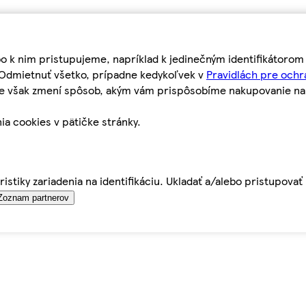
bo k nim pristupujeme, napríklad k jedinečným identifikátoro
o Odmietnuť všetko, prípadne kedykoľvek v
Pravidlách pre ochr
tie však zmení spôsob, akým vám prispôsobíme nakupovanie n
ia cookies v pätičke stránky.
istiky zariadenia na identifikáciu. Ukladať a/alebo pristupova
Zoznam partnerov