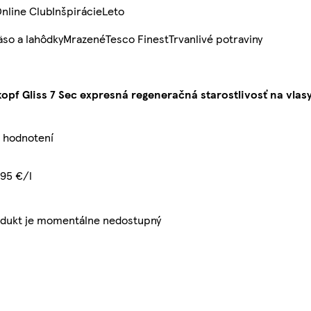
nline Club
Inšpirácie
Leto
so a lahôdky
Mrazené
Tesco Finest
Trvanlivé potraviny
pf Gliss 7 Sec expresná regeneračná starostlivosť na vlasy
z hodnotení
,95 €/l
odukt je momentálne nedostupný