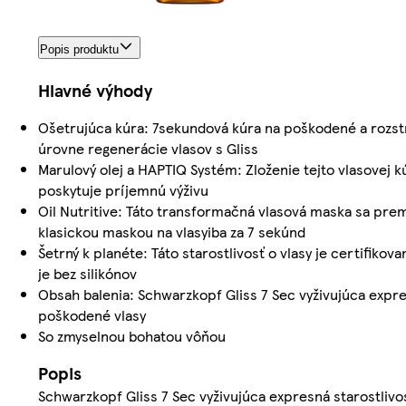
Popis produktu
Hlavné výhody
Ošetrujúca kúra: 7sekundová kúra na poškodené a rozstr
úrovne regenerácie vlasov s Gliss
Marulový olej a HAPTIQ Systém: Zloženie tejto vlasovej k
poskytuje príjemnú výživu
Oil Nutritive: Táto transformačná vlasová maska sa pre
klasickou maskou na vlasyiba za 7 sekúnd
Šetrný k planéte: Táto starostlivosť o vlasy je certifiko
je bez silikónov
Obsah balenia: Schwarzkopf Gliss 7 Sec vyživujúca expres
poškodené vlasy
So zmyselnou bohatou vôňou
Popis
Schwarzkopf Gliss 7 Sec vyživujúca expresná starostlivo