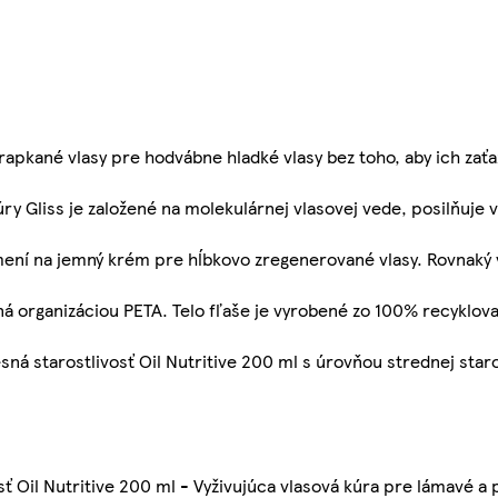
apkané vlasy pre hodvábne hladké vlasy bez toho, aby ich zaťa
úry Gliss je založené na molekulárnej vlasovej vede, posilňuje 
mení na jemný krém pre hĺbkovo zregenerované vlasy. Rovnaký 
vaná organizáciou PETA. Telo fľaše je vyrobené zo 100% recyklov
ná starostlivosť Oil Nutritive 200 ml s úrovňou strednej staro
sť Oil Nutritive 200 ml - Vyživujúca vlasová kúra pre lámavé a