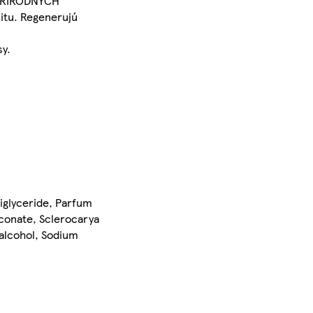
 PRÍRODNÝCH
litu. Regenerujú
sy.
riglyceride, Parfum
conate, Sclerocarya
 alcohol, Sodium