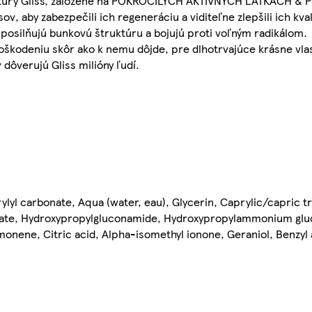
ceptúry Gliss, založené na POKROČILÝCH AKTÍVNYCH LÁTKACH &
 aby zabezpečili ich regeneráciu a viditeľne zlepšili ich kva
silňujú bunkovú štruktúru a bojujú proti voľným radikálom.
oškodeniu skôr ako k nemu dôjde, pre dlhotrvajúce krásne vla
 dôverujú Gliss milióny ľudí.
rylyl carbonate, Aqua (water, eau), Glycerin, Caprylic/capric t
coate, Hydroxypropylgluconamide, Hydroxypropylammonium glu
 Limonene, Citric acid, Alpha-isomethyl ionone, Geraniol, Benzyl