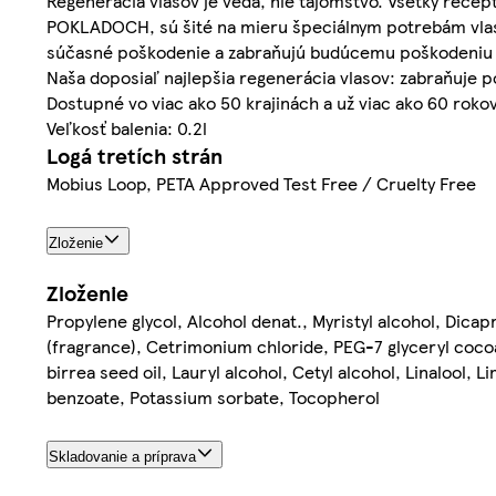
Regenerácia vlasov je veda, nie tajomstvo. Všetky re
POKLADOCH, sú šité na mieru špeciálnym potrebám vlasov,
súčasné poškodenie a zabraňujú budúcemu poškodeniu po
Naša doposiaľ najlepšia regenerácia vlasov: zabraňuje p
Dostupné vo viac ako 50 krajinách a už viac ako 60 rokov
Veľkosť balenia: 0.2l
Logá tretích strán
Mobius Loop, PETA Approved Test Free / Cruelty Free
Zloženie
Zloženie
Propylene glycol, Alcohol denat., Myristyl alcohol, Dicap
(fragrance), Cetrimonium chloride, PEG-7 glyceryl co
birrea seed oil, Lauryl alcohol, Cetyl alcohol, Linalool,
benzoate, Potassium sorbate, Tocopherol
Skladovanie a príprava