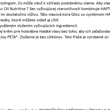
ylingom, čo môže viesť k vzhľadu podobnému slame. Aby vlasy
iss Oil Nutritive 7 Sec vyživujúcej starostlivosti kombinuje HA
a im dostatočnú výživu. Táto vlasová kúra Gliss so systémom H
edky, ktoré môžete vidieť aj cítiť.
 vyváženým zložením vyživujúcich ingrediencií.
mný krém pre hodvábne hladké vlasy bez toho, aby ich zaťažoval
iou PETA*. Zloženie je bez silikónov. Telo fľaše je vyrobené 