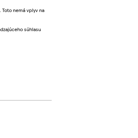
. Toto nemá vplyv na
ádzajúceho súhlasu