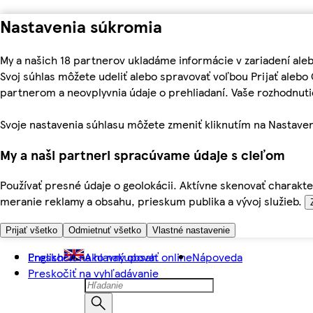
Nastavenia súkromia
My a našich 18 partnerov ukladáme informácie v zariadení ale
Svoj súhlas môžete udeliť alebo spravovať voľbou Prijať aleb
partnerom a neovplyvnia údaje o prehliadaní. Vaše rozhodnu
Svoje nastavenia súhlasu môžete zmeniť kliknutím na Nastaven
My a naši partneri spracúvame údaje s cieľom
Používať presné údaje o geolokácii. Aktívne skenovať charakter
meranie reklamy a obsahu, prieskum publika a vývoj služieb.
Prijať všetko
Odmietnuť všetko
Vlastné nastavenie
Preskočiť na hlavný obsah
English
Ako nakupovať online
Nápoveda
Preskočiť na vyhľadávanie