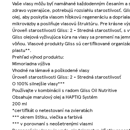
Vaše vlasy môžu byť namáhané každodenným česaním a st
zdravo vyzerajúce, potrebujú rozsiahlu starostlivosť. Gl
olej, aby poskytla vlasom hĺbkovú regeneráciu a doprial
mikroväzby a posilňuje vlasovú štruktúru. Pre krásne výsl
Úroveň starostlivosti Gliss: 2 - Stredná starostlivosť, s
Gliss olejová vyživujúca kúra na vlasy sa premení na je
vôňou. Vlasové produkty Gliss sú certifikované organizác
plastu**.
Prehľad výhod produktu:
Mimoriadna výživa
Vhodné na lámavé a poškodené vlasy
Úroveň starostlivosti Gliss: 2 - Stredná starostlivosť
O 100% silnejšie vlasy***
Používajte v kombinácii s radom Gliss Oil Nutritive
Obsahuje marulový olej a HAPTIQ Systém
200 ml
*certifikát o netestovaní na zvieratách
*** okrem štítku, viečka a farbivá
*** v porovnaní s neošetrenými vlasmi