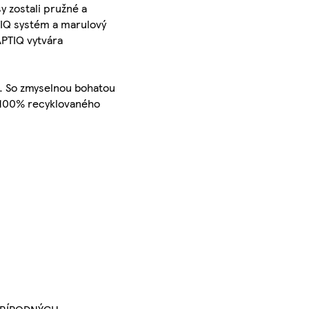
 zostali pružné a
PTIQ systém a marulový
APTIQ vytvára
a. So zmyselnou bohatou
zo 100% recyklovaného