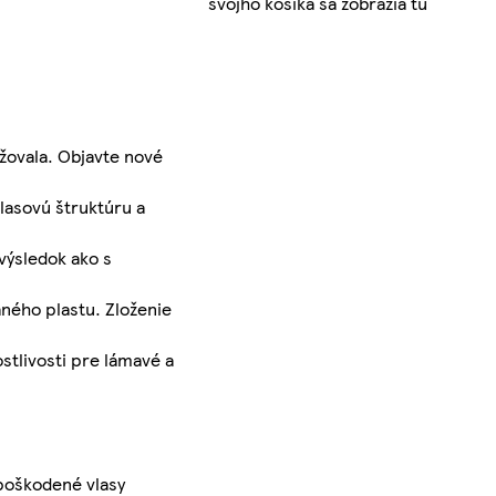
svojho košíka sa zobrazia tu
žovala. Objavte nové
vlasovú štruktúru a
výsledok ako s
aného plastu. Zloženie
stlivosti pre lámavé a
 poškodené vlasy