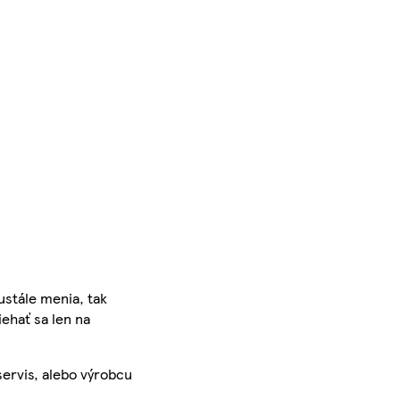
ustále menia, tak
iehať sa len na
servis, alebo výrobcu