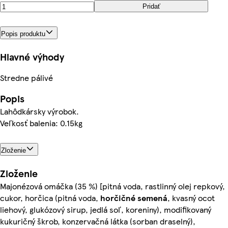
Pridať
Popis produktu
Hlavné výhody
Stredne pálivé
Popis
Lahôdkársky výrobok.
Veľkosť balenia: 0.15kg
Zloženie
Zloženie
Majonézová omáčka (35 %) [pitná voda, rastlinný olej repkový,
cukor, horčica (pitná voda,
horčičné semená
, kvasný ocot
liehový, glukózový sirup, jedlá soľ, koreniny), modifikovaný
kukuričný škrob, konzervačná látka (sorban draselný),