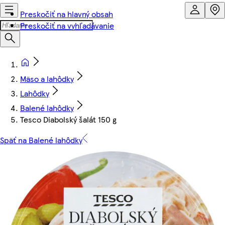
Preskočiť na hlavný obsah
Preskočiť na vyhľadávanie
Mäso a lahôdky
Lahôdky
Balené lahôdky
Tesco Diabolský šalát 150 g
Späť na Balené lahôdky