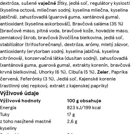
dextróza, sušené
vaječné
žĺtky, jedlá soľ, regulátory kyslosti
(kyselina octová, mliečnan sodný, kyselina mliečna, kyselina
jablčná), zahusťovadlá (guarová guma, xantánová guma),
antioxidant (kyselina askorbová)], Bravčová saláma (35 %)
[bravčové mäso, pitná voda, bravčové kože, hovädzie mäso,
zemiakový škrob, bravčová živočíšna bielkovina, jedlá soľ,
stabilizátor (trifosforečnany), dextróza, arómy, mletý zázvor,
antioxidanty (erytorban sodný, kyselina jablčná, kyselina
citrónová), konzervačná látka (dusitan sodný), zahusťovadlá
(xantánová guma, guarová guma), extrakty korenín, bravčová
krvná bielkovina], Uhorky (6 %), Cibuľa (5 %),
Zeler
, Paprika
červená, Feferónky (3 %), Jedlá soľ, Kajenské korenie
(rastlinný olej repkový, extrakt z kajenskej papriky)
Výživové údaje
Výživové hodnoty
100 g obsahuje
Energia
823 kJ/199 kcal
Tuky
17 g
z toho nasýtené mastné
2,6 g
kyseliny