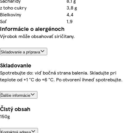
Sacharidy
8,1 g
z toho cukry
3,8 g
Bielkoviny
4,4
Soľ
1,9
Informácie o alergénoch
Výrobok môže obsahovať siričitany.
Skladovanie a príprava
Skladovanie
Spotrebujte do: viď bočná strana balenia. Skladujte pri
teplote od +1 °C do +6 °C. Po otvorení ihneď spotrebujte.
Ďalšie informácie
Čistý obsah
150g
Kontaktná adresa