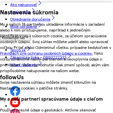
Ako nakupovať
Nastavenia súkromia
Registrácia
Objednanie doručenia
My a našich 18 partnerov ukladáme informácie v zariadení
Moje obľúbené
alebo k nim pristupujeme, napríklad k jedinečným
identifikátorom v súboroch cookie, za účelom spracúvania
Kontaktujte nás
osobných údajov. Svoj súhlas môžete udeliť alebo spravovať
voľbou Prijať alebo Odmietnuť všetko, prípadne kedykoľvek v
Tesco.sk
Pravidlách pre ochranu osobných údajov a cookies.
Tieto
Zákaznícka linka - 0800222333
voľby oznámime našim partnerom a neovplyvnia údaje o
Výber obchodu
prehliadaní. Vaše rozhodnutie však zmení spôsob, akým vám
prispôsobíme nakupovanie na našom webe.
followUs
Svoje nastavenia súhlasu môžete zmeniť kliknutím na
Nastavenia cookies v pätičke stránky.
My a naši partneri spracúvame údaje s cieľom
Používať presné údaje o geolokácii. Aktívne skenovať