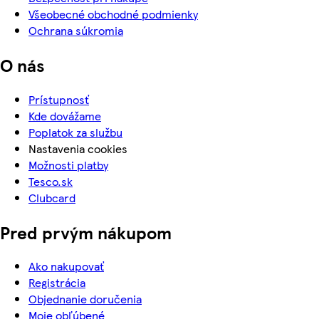
Všeobecné obchodné podmienky
Ochrana súkromia
O nás
Prístupnosť
Kde dovážame
Poplatok za službu
Nastavenia cookies
Možnosti platby
Tesco.sk
Clubcard
Pred prvým nákupom
Ako nakupovať
Registrácia
Objednanie doručenia
Moje obľúbené