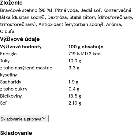
Zloženie
Bravčové stehno (96 %), Pitná voda, Jedlá soľ, Konzervačná
látka (dusitan sodný), Dextróza, Stabilizátory (difosforečnany,
trifosforečnany), Antioxidant (erytorban sodný), Aróma,
Cibuľa
Výživové údaje
Výživové hodnoty
100 g obsahuje
Energia
719 kJ/172 kcal
Tuky
10,0 g
z toho nasýtené mastné
3,3 g
kyseliny
Sacharidy
1,9 g
z toho cukry
0,4 g
Bielkoviny
18,5 g
Soľ
2,10 g
Skladovanie a príprava
Skladovanie