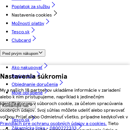
Poplatok za službu
Nastavenia cookies
Možnosti platby
Tesco.sk
Clubcard
Pred prvým nákupom
Ako nakupovať
Nastavenia súkromia
Registrácia
Objednanie doručenia
My a našich 18 partnerov ukladáme informácie v zariadení
Moje obľúbené
alebo k nim pristupujeme, napríklad k jedinečným
identifikátorom v súboroch cookie, za účelom spracúvania
Kontaktujte nás
osobných údajov. Svoj súhlas môžete udeliť alebo spravovať
voľbou Prijať alebo Odmietnuť všetko, prípadne kedykoľvek v
Tesco.sk
Pravidlách pre ochranu osobných údajov a cookies.
Tieto
Zákaznícka linka - 0800222333
voľby oznámime našim partnerom a neovplyvnia údaje o