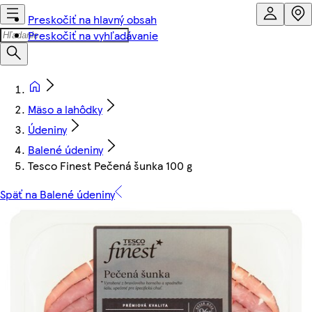
Preskočiť na hlavný obsah
Preskočiť na vyhľadávanie
Mäso a lahôdky
Údeniny
Balené údeniny
Tesco Finest Pečená šunka 100 g
Späť na Balené údeniny