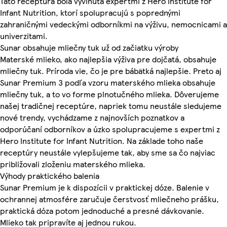
Táto receptúra bola vyvinutá expertmi z Hero Institute for
Infant Nutrition, ktorí spolupracujú s poprednými
zahraničnými vedeckými odborníkmi na výživu, nemocnicami a
univerzitami.
Sunar obsahuje mliečny tuk už od začiatku výroby
Materské mlieko, ako najlepšia výživa pre dojčatá, obsahuje
mliečny tuk. Príroda vie, čo je pre bábätká najlepšie. Preto aj
Sunar Premium 3 podľa vzoru materského mlieka obsahuje
mliečny tuk, a to vo forme plnotučného mlieka. Dôverujeme
našej tradičnej receptúre, napriek tomu neustále sledujeme
nové trendy, vychádzame z najnovších poznatkov a
odporúčaní odborníkov a úzko spolupracujeme s expertmi z
Hero Institute for Infant Nutrition. Na základe toho naše
receptúry neustále vylepšujeme tak, aby sme sa čo najviac
približovali zloženiu materského mlieka.
Výhody praktického balenia
Sunar Premium je k dispozícii v praktickej dóze. Balenie v
ochrannej atmosfére zaručuje čerstvosť mliečneho prášku,
praktická dóza potom jednoduché a presné dávkovanie.
Mlieko tak pripravíte aj jednou rukou.