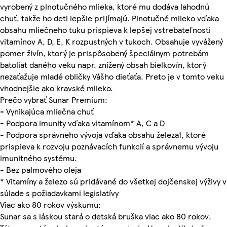
vyrobený z plnotučného mlieka, ktoré mu dodáva lahodnú
chuť, takže ho deti lepšie prijímajú. Plnotučné mlieko vďaka
obsahu mliečneho tuku prispieva k lepšej vstrebateľnosti
vitamínov A, D, E, K rozpustných v tukoch. Obsahuje vyvážený
pomer živín, ktorý je prispôsobený špeciálnym potrebám
batoliat daného veku napr. znížený obsah bielkovín, ktorý
nezaťažuje mladé obličky Vášho dieťaťa. Preto je v tomto veku
vhodnejšie ako kravské mlieko.
Prečo vybrať Sunar Premium:
- Vynikajúca mliečna chuť
- Podpora imunity vďaka vitamínom* A, C a D
- Podpora správneho vývoja vďaka obsahu železa1, ktoré
prispieva k rozvoju poznávacích funkcií a správnemu vývoju
imunitného systému.
- Bez palmového oleja
* Vitamíny a železo sú pridávané do všetkej dojčenskej výživy v
súlade s požiadavkami legislatívy
Viac ako 80 rokov výskumu:
Sunar sa s láskou stará o detská bruška viac ako 80 rokov.