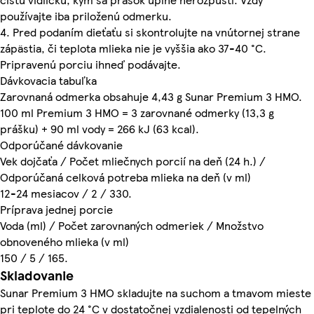
používajte iba priloženú odmerku.
4. Pred podaním dieťaťu si skontrolujte na vnútornej strane
zápästia, či teplota mlieka nie je vyššia ako 37-40 °C.
Pripravenú porciu ihneď podávajte.
Dávkovacia tabuľka
Zarovnaná odmerka obsahuje 4,43 g Sunar Premium 3 HMO.
100 ml Premium 3 HMO = 3 zarovnané odmerky (13,3 g
prášku) + 90 ml vody = 266 kJ (63 kcal).
Odporúčané dávkovanie
Vek dojčaťa / Počet mliečnych porcií na deň (24 h.) /
Odporúčaná celková potreba mlieka na deň (v ml)
12-24 mesiacov / 2 / 330.
Príprava jednej porcie
Voda (ml) / Počet zarovnaných odmeriek / Množstvo
obnoveného mlieka (v ml)
150 / 5 / 165.
Skladovanie
Sunar Premium 3 HMO skladujte na suchom a tmavom mieste
pri teplote do 24 °C v dostatočnej vzdialenosti od tepelných