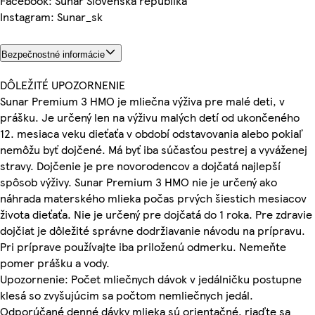
Facebook: Sunar Slovenská republika
Instagram: Sunar_sk
Bezpečnostné informácie
DÔLEŽITÉ UPOZORNENIE
Sunar Premium 3 HMO je mliečna výživa pre malé deti, v
prášku. Je určený len na výživu malých detí od ukončeného
12. mesiaca veku dieťaťa v období odstavovania alebo pokiaľ
nemôžu byť dojčené. Má byť iba súčasťou pestrej a vyváženej
stravy. Dojčenie je pre novorodencov a dojčatá najlepší
spôsob výživy. Sunar Premium 3 HMO nie je určený ako
náhrada materského mlieka počas prvých šiestich mesiacov
života dieťaťa. Nie je určený pre dojčatá do 1 roka. Pre zdravie
dojčiat je dôležité správne dodržiavanie návodu na prípravu.
Pri príprave používajte iba priloženú odmerku. Nemeňte
pomer prášku a vody.
Upozornenie: Počet mliečnych dávok v jedálničku postupne
klesá so zvyšujúcim sa počtom nemliečnych jedál.
Odporúčané denné dávky mlieka sú orientačné, riaďte sa