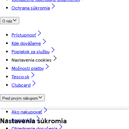
Ochrana súkromia
O nás
Prístupnosť
Kde dovážame
Poplatok za službu
Nastavenia cookies
Možnosti platby
Tesco.sk
Clubcard
Pred prvým nákupom
Ako nakupovať
Nastavenia súkromia
Registrácia
Objednanie doručenia