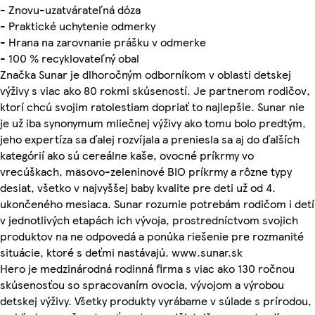
- Znovu-uzatvárateľná dóza
- Praktické uchytenie odmerky
- Hrana na zarovnanie prášku v odmerke
- 100 % recyklovateľný obal
Značka Sunar je dlhoročným odborníkom v oblasti detskej
výživy s viac ako 80 rokmi skúseností. Je partnerom rodičov,
ktorí chcú svojim ratolestiam dopriať to najlepšie. Sunar nie
je už iba synonymum mliečnej výživy ako tomu bolo predtým,
jeho expertíza sa ďalej rozvíjala a preniesla sa aj do ďalších
kategórií ako sú cereálne kaše, ovocné príkrmy vo
vrecúškach, mäsovo-zeleninové BIO príkrmy a rôzne typy
desiat, všetko v najvyššej baby kvalite pre deti už od 4.
ukončeného mesiaca. Sunar rozumie potrebám rodičom i detí
v jednotlivých etapách ich vývoja, prostredníctvom svojich
produktov na ne odpovedá a ponúka riešenie pre rozmanité
situácie, ktoré s deťmi nastávajú. www.sunar.sk
Hero je medzinárodná rodinná firma s viac ako 130 ročnou
skúsenosťou so spracovaním ovocia, vývojom a výrobou
detskej výživy. Všetky produkty vyrábame v súlade s prírodou,