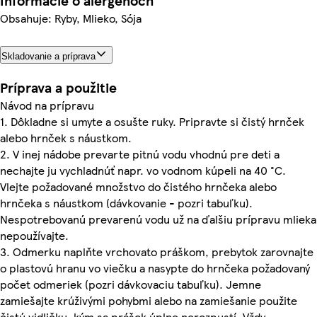
Informácie o alergénoch
Obsahuje: Ryby, Mlieko, Sója
Skladovanie a príprava
Príprava a použitie
Návod na prípravu
1. Dôkladne si umyte a osušte ruky. Pripravte si čistý hrnček
alebo hrnček s náustkom.
2. V inej nádobe prevarte pitnú vodu vhodnú pre deti a
nechajte ju vychladnúť napr. vo vodnom kúpeli na 40 °C.
Vlejte požadované množstvo do čistého hrnčeka alebo
hrnčeka s náustkom (dávkovanie - pozri tabuľku).
Nespotrebovanú prevarenú vodu už na ďalšiu prípravu mlieka
nepoužívajte.
3. Odmerku naplňte vrchovato práškom, prebytok zarovnajte
o plastovú hranu vo viečku a nasypte do hrnčeka požadovaný
počet odmeriek (pozri dávkovaciu tabuľku). Jemne
zamiešajte krúživými pohybmi alebo na zamiešanie použite
čistú vidličku, kým sa prášok úplne nerozpustí. Vždy