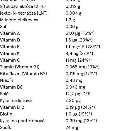
2´fukozyllaktóza (2´FL)
0,012 g
lakto-N-tetraóza (LNT)
0,004 g
Mliečne bielkoviny
1,2 g
Soľ
0,06 g
Vitamín A
61,0 µg (16%*)
Vitamín D
1,6 µg (23%*)
Vitamín E
1,1 mg-TE (23%*)
Vitamín K
4,4 µg (37%*)
Vitamín C
11 mg (24%*)
Tiamín (Vitamín B1)
0,065 mg (13%*)
Riboflavín (Vitamín B2)
0,116 mg (17%*)
Niacín
0,43 mg
Vitamín B6
0,043 mg
Folát
12,2 µg-DFE
Kyselina listová
7,30 µg
Vitamín B12
0,19 µg (24%*)
Biotín
1,9 µg (19%*)
Kyselina pantoténová
0,39 mg (13%*)
Sodík
24 mg