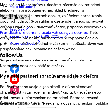
My a našich 18 partnerov ukladáme informácie v zariadení
Moje obľúbené
alebo k nim pristupujeme, napríklad k jedinečným
identifikátorom v súboroch cookie, za účelom spracúvania
Kontaktujte nás
osobných údajov. Svoj súhlas môžete udeliť alebo spravovať
voľbou Prijať alebo Odmietnuť všetko, prípadne kedykoľvek v
Tesco.sk
Pravidlách pre ochranu osobných údajov a cookies.
Tieto
Zákaznícka linka - 0800222333
voľby oznámime našim partnerom a neovplyvnia údaje o
Výber obchodu
prehliadaní. Vaše rozhodnutie však zmení spôsob, akým vám
prispôsobíme nakupovanie na našom webe.
followUs
Svoje nastavenia súhlasu môžete zmeniť kliknutím na
Nastavenia cookies v pätičke stránky.
My a naši partneri spracúvame údaje s cieľom
Používať presné údaje o geolokácii. Aktívne skenovať
charakteristiky zariadenia na identifikáciu. Ukladať a/alebo
pristupovať k informáciám na zariadení. Personalizovaná
©
Tesco Stores SR, a.s. 2026
reklama a obsah, meranie reklamy a obsahu, prieskum publika