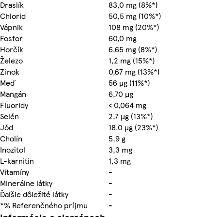
Draslík
83,0 mg (8%*)
Chlorid
50,5 mg (10%*)
Vápnik
108 mg (20%*)
Fosfor
60,0 mg
Horčík
6,65 mg (8%*)
Železo
1,2 mg (15%*)
Zinok
0,67 mg (13%*)
Meď
56 µg (11%*)
Mangán
6,70 µg
Fluoridy
< 0,064 mg
Selén
2,7 µg (13%*)
Jód
18,0 µg (23%*)
Cholín
5,9 g
Inozitol
3,3 mg
L-karnitin
1,3 mg
Vitamíny
-
Minerálne látky
-
Ďalšie dôležité látky
-
*% Referenčného príjmu
-