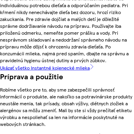
individuálnou potrebou dieťaťa a odporúčaním pediatra. Pri
kŕmení nikdy nenechávajte dieťa bez dozoru, hrozí riziko
zakuckania. Pre zdravie dojčiat a malých detí je dôležité
správne dodržiavanie návodu na prípravu. Používajte iba
priloženú odmerku, nemeňte pomer prášku a vody. Pri
nesprávnom skladovaní a nedodržaní správneho návodu na
prípravu môže dôjsť k ohrozeniu zdravia dieťaťa. Po
konzumácii mlieka, najmä pred spaním, dbajte na správnu a
pravidelnú hygienu ústnej dutiny a prvých zúbkov.
Ukázať všetko Instantné kojenecké mlieka
Príprava a použitie
Robíme všetko pre to, aby sme zabezpečili správnosť
informácií o produkte, ale nakoľko sa potravinárske produkty
neustále menia, tak prísady, obsah výživy, diétnych zložiek a
alergénov sa môžu zmeniť. Mali by ste si vždy prečítať etiketu
výrobku a nespoliehať sa len na informácie poskytnuté na
webových stránkach.