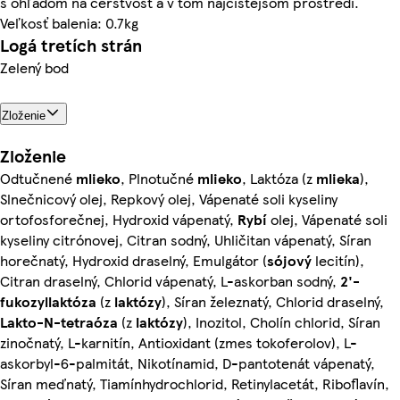
s ohľadom na čerstvosť a v tom najčistejšom prostredí.
Veľkosť balenia: 0.7kg
Logá tretích strán
Zelený bod
Zloženie
Zloženie
Odtučnené
mlieko
, Plnotučné
mlieko
, Laktóza (z
mlieka
),
Slnečnicový olej, Repkový olej, Vápenaté soli kyseliny
ortofosforečnej, Hydroxid vápenatý,
Rybí
olej, Vápenaté soli
kyseliny citrónovej, Citran sodný, Uhličitan vápenatý, Síran
horečnatý, Hydroxid draselný, Emulgátor (
sójový
lecitín),
Citran draselný, Chlorid vápenatý, L-askorban sodný,
2'-
fukozyllaktóza
(z
laktózy
), Síran železnatý, Chlorid draselný,
Lakto-N-tetraóza
(z
laktózy
), Inozitol, Cholín chlorid, Síran
zinočnatý, L-karnitín, Antioxidant (zmes tokoferolov), L-
askorbyl-6-palmitát, Nikotínamid, D-pantotenát vápenatý,
Síran meďnatý, Tiamínhydrochlorid, Retinylacetát, Riboflavín,