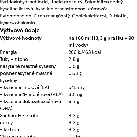
Pyridoxínhydrochlorid, Jodid draselný, Seleničitan sodný,
Kyselina listová (kyselina pteroylmonoglutámová),
Fytomenadion, Síran mangánatý, Cholekalciferol, D-biotín,
Kyanokobalamín
Výživové údaje
Výživové hodnoty
na 100 ml (13,3 g prášku + 90
ml vody)
Energia
266 kJ/63 kcal
Tuky - z toho
2,8 g
nasýtené mastné kyseliny
0,5 g
polynenasýtené mastné
0,63 g
kyseliny
- kyselina linolová (LA)
545 mg
- kyselina α-linolénová (ALA)
80 mg
- kyselina dokozahexaénová
6 mg
(DHA)
Sacharidy - z toho
8,3 g
cukry
8,2 g
- laktóza
8,2 g
Vláknina - z toho
0,016 g