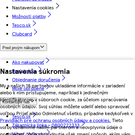
Nastavenia cookies
Možnosti platby
Tesco.sk
Clubcard
Pred prvým nákupom
Ako nakupovať
Nastavenia súkromia
Registrácia
Objednanie doručenia
My a našich 18 partnerov ukladáme informácie v zariadení
Moje obľúbené
alebo k nim pristupujeme, napríklad k jedinečným
identifikátorom v súboroch cookie, za účelom spracúvania
Kontaktujte nás
osobných údajov. Svoj súhlas môžete udeliť alebo spravovať
voľbou Prijať alebo Odmietnuť všetko, prípadne kedykoľvek v
Tesco.sk
Pravidlách pre ochranu osobných údajov a cookies.
Tieto
Zákaznícka linka - 0800222333
voľby oznámime našim partnerom a neovplyvnia údaje o
Výber obchodu
prehliadaní. Vaše rozhodnutie však zmení spôsob, akým vám