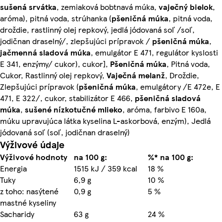
sušená
srvátka
, zemiaková bobtnavá múka,
vaječný
bielok
,
aróma), pitná voda, strúhanka (
pšeničná
múka
, pitná voda,
droždie, rastlinný olej repkový, jedlá jódovaná soľ /soľ,
jodičnan draselný/, zlepšujúci prípravok /
pšeničná
múka
,
jačmenná
sladová múka
, emulgátor E 471, regulátor kyslosti
E 341, enzýmy/ cukor), cukor],
Pšeničná
múka
, Pitná voda,
Cukor, Rastlinný olej repkový,
Vaječná
melanž
, Droždie,
Zlepšujúci prípravok (
pšeničná
múka
, emulgátory /E 472e, E
471, E 322/, cukor, stabilizátor E 466,
pšeničná
sladová
múka
,
sušené nízkotučné
mlieko
, aróma, farbivo E 160a,
múku upravujúca látka kyselina L-askorbová, enzým), Jedlá
jódovaná soľ (soľ, jodičnan draselný)
Výživové údaje
Výživové hodnoty
na 100 g:
%* na 100 g:
Energia
1515 kJ / 359 kcal
18 %
Tuky
6,9 g
10 %
z toho: nasýtené
0,9 g
5 %
mastné kyseliny
Sacharidy
63 g
24 %