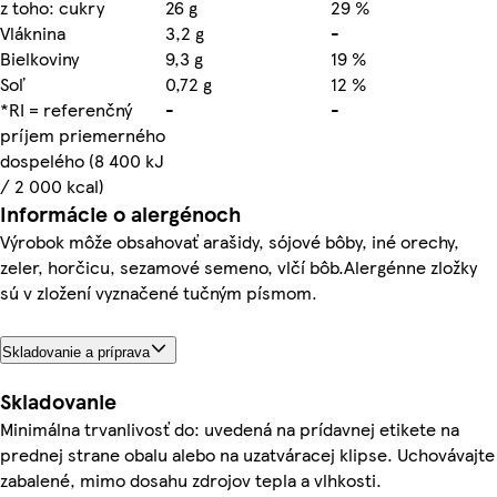
z toho: cukry
26 g
29 %
Vláknina
3,2 g
-
Bielkoviny
9,3 g
19 %
Soľ
0,72 g
12 %
*RI = referenčný
-
-
príjem priemerného
dospelého (8 400 kJ
/ 2 000 kcal)
Informácie o alergénoch
Výrobok môže obsahovať arašidy, sójové bôby, iné orechy,
zeler, horčicu, sezamové semeno, vlčí bôb.Alergénne zložky
sú v zložení vyznačené tučným písmom.
Skladovanie a príprava
Skladovanie
Minimálna trvanlivosť do: uvedená na prídavnej etikete na
prednej strane obalu alebo na uzatváracej klipse. Uchovávajte
zabalené, mimo dosahu zdrojov tepla a vlhkosti.