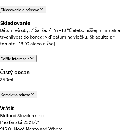
Skladovanie a príprava
Skladovanie
Dátum výroby: / Šarža: / Pri -18 ℃ alebo nižšej minimálna
trvanlivosť do konca: viď dátum na viečku. Skladujte pri
teplote -18 °C alebo nižšej.
Ďalšie informácie
Čistý obsah
350ml
Kontaktná adresa
Vrátiť
Bidfood Slovakia s.r.o.
Piešťanská 2321/71
915 01 Nové Mesto nad Váhom