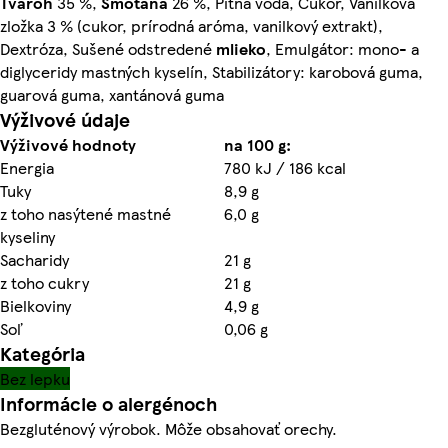
Tvaroh
35 %,
Smotana
26 %, Pitná voda, Cukor, Vanilková
zložka 3 % (cukor, prírodná aróma, vanilkový extrakt),
Dextróza, Sušené odstredené
mlieko
, Emulgátor: mono- a
diglyceridy mastných kyselín, Stabilizátory: karobová guma,
guarová guma, xantánová guma
Výživové údaje
Výživové hodnoty
na 100 g:
Energia
780 kJ / 186 kcal
Tuky
8,9 g
z toho nasýtené mastné
6,0 g
kyseliny
Sacharidy
21 g
z toho cukry
21 g
Bielkoviny
4,9 g
Soľ
0,06 g
Kategória
Bez lepku
Informácie o alergénoch
Bezgluténový výrobok. Môže obsahovať orechy.