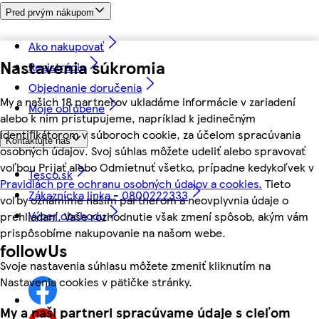
Pred prvým nákupom
Ako nakupovať
Nastavenia súkromia
Registrácia
Objednanie doručenia
My a našich 18 partnerov ukladáme informácie v zariadení
Moje obľúbené
alebo k nim pristupujeme, napríklad k jedinečným
identifikátorom v súboroch cookie, za účelom spracúvania
Kontaktujte nás
osobných údajov. Svoj súhlas môžete udeliť alebo spravovať
voľbou Prijať alebo Odmietnuť všetko, prípadne kedykoľvek v
Tesco.sk
Pravidlách pre ochranu osobných údajov a cookies.
Tieto
Zákaznícka linka - 0800222333
voľby oznámime našim partnerom a neovplyvnia údaje o
Výber obchodu
prehliadaní. Vaše rozhodnutie však zmení spôsob, akým vám
prispôsobíme nakupovanie na našom webe.
followUs
Svoje nastavenia súhlasu môžete zmeniť kliknutím na
Nastavenia cookies v pätičke stránky.
My a naši partneri spracúvame údaje s cieľom