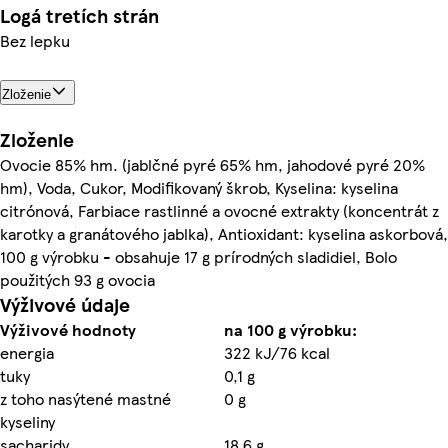
Logá tretích strán
Bez lepku
Zloženie
Zloženie
Ovocie 85% hm. (jablčné pyré 65% hm, jahodové pyré 20%
hm), Voda, Cukor, Modifikovaný škrob, Kyselina: kyselina
citrónová, Farbiace rastlinné a ovocné extrakty (koncentrát z
karotky a granátového jablka), Antioxidant: kyselina askorbová,
100 g výrobku - obsahuje 17 g prírodných sladidiel, Bolo
použitých 93 g ovocia
Výživové údaje
Výživové hodnoty
na 100 g výrobku:
energia
322 kJ/76 kcal
tuky
0,1 g
z toho nasýtené mastné
0 g
kyseliny
sacharidy
18,6 g