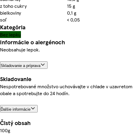
z toho cukry
15 g
bielkoviny
0,1 g
soľ
< 0,05
Kategória
Bez lepku
Informácie o alergénoch
Neobsahuje lepok.
Skladovanie a príprava
Skladovanie
Nespotrebované množstvo uchovávajte v chlade v uzavretom
obale a spotrebujte do 24 hodín.
Ďalšie informácie
Čistý obsah
100g