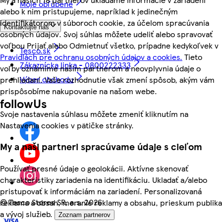
Moje obľúbené
alebo k nim pristupujeme, napríklad k jedinečným
identifikátorom v súboroch cookie, za účelom spracúvania
Kontaktujte nás
osobných údajov. Svoj súhlas môžete udeliť alebo spravovať
voľbou Prijať alebo Odmietnuť všetko, prípadne kedykoľvek v
Tesco.sk
Pravidlách pre ochranu osobných údajov a cookies.
Tieto
Zákaznícka linka - 0800222333
voľby oznámime našim partnerom a neovplyvnia údaje o
Výber obchodu
prehliadaní. Vaše rozhodnutie však zmení spôsob, akým vám
prispôsobíme nakupovanie na našom webe.
followUs
Svoje nastavenia súhlasu môžete zmeniť kliknutím na
Nastavenia cookies v pätičke stránky.
My a naši partneri spracúvame údaje s cieľom
Používať presné údaje o geolokácii. Aktívne skenovať
charakteristiky zariadenia na identifikáciu. Ukladať a/alebo
pristupovať k informáciám na zariadení. Personalizovaná
©
Tesco Stores SR, a.s. 2026
reklama a obsah, meranie reklamy a obsahu, prieskum publika
a vývoj služieb.
Zoznam partnerov