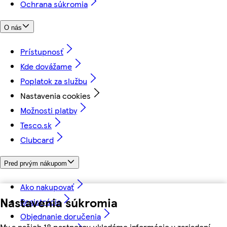
Ochrana súkromia
O nás
Prístupnosť
Kde dovážame
Poplatok za službu
Nastavenia cookies
Možnosti platby
Tesco.sk
Clubcard
Pred prvým nákupom
Ako nakupovať
Nastavenia súkromia
Registrácia
Objednanie doručenia
My a našich 18 partnerov ukladáme informácie v zariadení