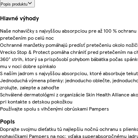
Popis produktu
Hlavné výhody
Naše nohavičky s najvyššou absorpciou pre až 100 % ochranu
pretečením po celú noc
Ochranné manžetky pomáhajú predísť pretečeniu okolo nožič
Vrecko Stop & Protect pomáha chrániť pred pretečením na c
360° strih, ktorý sa prispôsobí pohybom bábätka počas spánk
mu v noci dobre spinkalo
S naším jadrom s najvyššou absorpciou, ktoré absorbuje tekut
Jednoduchá výmena plienky: jednoducho oblečte, jednoducho 
zrolujte, zalepte a zahoďte
Schválené dermatológmi z organizácie Skin Health Alliance a
pri kontakte s detskou pokožkou
Používajte spolu s vlhčenými obrúskami Pampers
Popis
Doprajte svojmu dieťatku tú najlepšiu nočnú ochranu s plienk
nohavičkami Pampers na noc: vďaka superabsorpčnému jadru