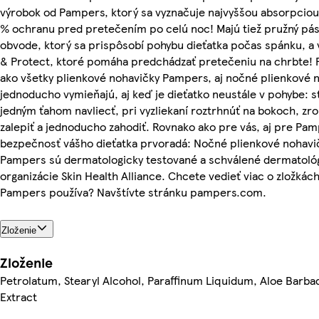
výrobok od Pampers, ktorý sa vyznačuje najvyššou absorpciou
% ochranu pred pretečením po celú noc! Majú tiež pružný pá
obvode, ktorý sa prispôsobí pohybu dieťatka počas spánku, a
& Protect, ktoré pomáha predchádzať pretečeniu na chrbte!
ako všetky plienkové nohavičky Pampers, aj nočné plienkové 
jednoducho vymieňajú, aj keď je dieťatko neustále v pohybe: st
jedným ťahom navliecť, pri vyzliekaní roztrhnúť na bokoch, zro
zalepiť a jednoducho zahodiť. Rovnako ako pre vás, aj pre Pam
bezpečnosť vášho dieťatka prvoradá: Nočné plienkové nohavi
Pampers sú dermatologicky testované a schválené dermatoló
organizácie Skin Health Alliance. Chcete vedieť viac o zložkách
Pampers používa? Navštívte stránku pampers.com.
Zloženie
Zloženie
Petrolatum, Stearyl Alcohol, Paraffinum Liquidum, Aloe Barba
Extract