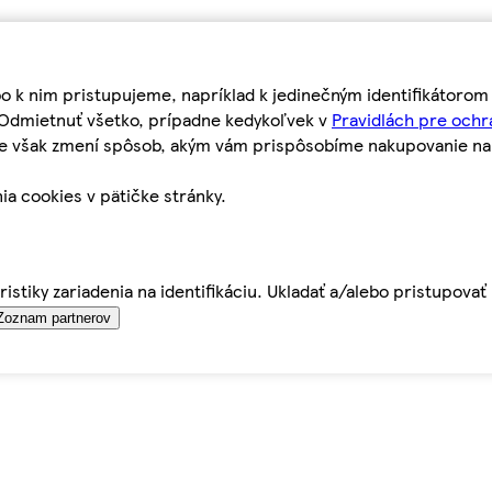
bo k nim pristupujeme, napríklad k jedinečným identifikátoro
o Odmietnuť všetko, prípadne kedykoľvek v
Pravidlách pre ochr
tie však zmení spôsob, akým vám prispôsobíme nakupovanie n
ia cookies v pätičke stránky.
istiky zariadenia na identifikáciu. Ukladať a/alebo pristupova
Zoznam partnerov