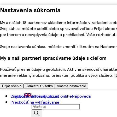
Nastavenia súkromia
My a našich 18 partnerov ukladáme informácie v zariadení ale
Svoj súhlas môžete udeliť alebo spravovať voľbou Prijať aleb
partnerom a neovplyvnia údaje o prehliadaní. Vaše rozhodnu
Svoje nastavenia súhlasu môžete zmeniť kliknutím na Nastaven
My a naši partneri spracúvame údaje s cieľom
Používať presné údaje o geolokácii. Aktívne skenovať charakter
meranie reklamy a obsahu, prieskum publika a vývoj služieb.
Prijať všetko
Odmietnuť všetko
Vlastné nastavenie
Preskočiť na hlavný obsah
English
Ako nakupovať online
Nápoveda
Preskočiť na vyhľadávanie