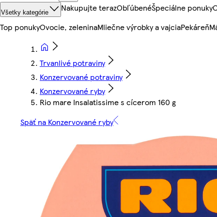
Nakupujte teraz
Obľúbené
Špeciálne ponuky
O
Všetky kategórie
Top ponuky
Ovocie, zelenina
Mliečne výrobky a vajcia
Pekáreň
Mä
Trvanlivé potraviny
Konzervované potraviny
Konzervované ryby
Rio mare Insalatissime s cícerom 160 g
Späť na Konzervované ryby