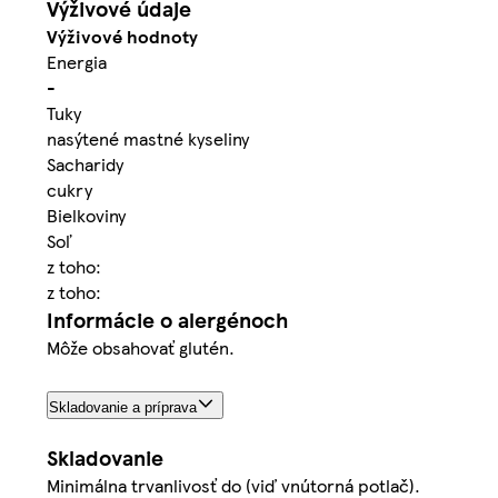
Výživové údaje
Výživové hodnoty
Energia
-
Tuky
nasýtené mastné kyseliny
Sacharidy
cukry
Bielkoviny
Soľ
z toho:
z toho:
Informácie o alergénoch
Môže obsahovať glutén.
Skladovanie a príprava
Skladovanie
Minimálna trvanlivosť do (viď vnútorná potlač).