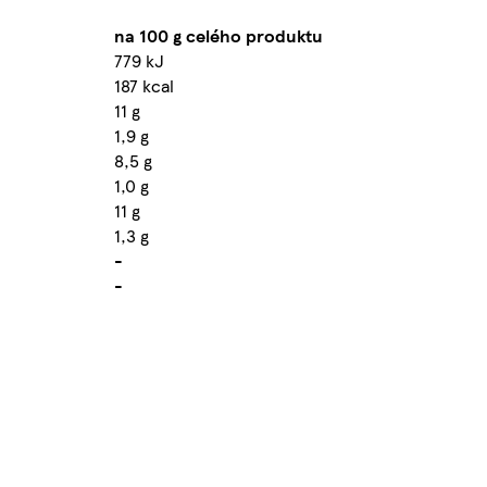
na 100 g celého produktu
779 kJ
187 kcal
11 g
1,9 g
8,5 g
1,0 g
11 g
1,3 g
-
-