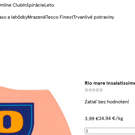
nline Club
Inšpirácie
Leto
so a lahôdky
Mrazené
Tesco Finest
Trvanlivé potraviny
Rio mare Insalatissim
Zatiaľ bez hodnotení
24,94 €/kg
3,99 €