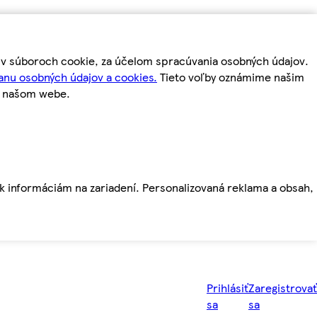
m v súboroch cookie, za účelom spracúvania osobných údajov.
anu osobných údajov a cookies.
Tieto voľby oznámime našim
a našom webe.
ť k informáciám na zariadení. Personalizovaná reklama a obsah,
Prihlásiť
Zaregistrovať
sa
sa