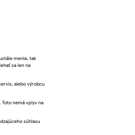
ustále menia, tak
iehať sa len na
servis, alebo výrobcu
. Toto nemá vplyv na
ádzajúceho súhlasu