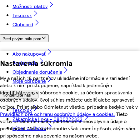
Možnosti platby
Tesco.sk
Clubcard
Pred prvým nákupom
Ako nakupovať
Nastavenia súkromia
Registrácia
Objednanie doručenia
My a našich 18 partnerov ukladáme informácie v zariadení
Moje obľúbené
alebo k nim pristupujeme, napríklad k jedinečným
identifikátorom v súboroch cookie, za účelom spracúvania
Kontaktujte nás
osobných údajov. Svoj súhlas môžete udeliť alebo spravovať
voľbou Prijať alebo Odmietnuť všetko, prípadne kedykoľvek v
Tesco.sk
Pravidlách pre ochranu osobných údajov a cookies.
Tieto
Zákaznícka linka - 0800222333
voľby oznámime našim partnerom a neovplyvnia údaje o
Výber obchodu
prehliadaní. Vaše rozhodnutie však zmení spôsob, akým vám
prispôsobíme nakupovanie na našom webe.