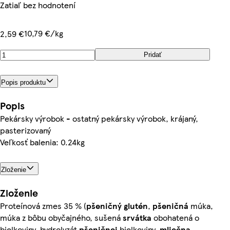
Zatiaľ bez hodnotení
10,79 €/kg
2,59 €
Pridať
Popis produktu
Popis
Pekársky výrobok - ostatný pekársky výrobok, krájaný,
pasterizovaný
Veľkosť balenia: 0.24kg
Zloženie
Zloženie
Proteínová zmes 35 % (
pšeničný
glutén
,
pšeničná
múka,
múka z bôbu obyčajného, sušená
srvátka
obohatená o
bielkoviny, hydrolyzát
pšeničnej
bielkoviny,
mliečna