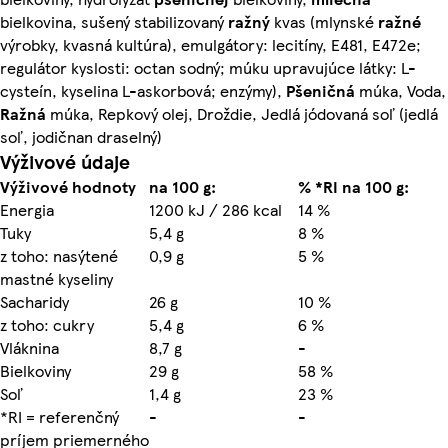
bielkovina, sušený stabilizovaný
ražný
kvas (mlynské
ražné
výrobky, kvasná kultúra), emulgátory: lecitíny, E481, E472e;
regulátor kyslosti: octan sodný; múku upravujúce látky: L-
cysteín, kyselina L-askorbová; enzýmy),
Pšeničná
múka, Voda,
Ražná
múka, Repkový olej, Droždie, Jedlá jódovaná soľ (jedlá
soľ, jodičnan draselný)
Výživové údaje
Výživové hodnoty
na 100 g:
% *RI na 100 g:
Energia
1200 kJ / 286 kcal
14 %
Tuky
5,4 g
8 %
z toho: nasýtené
0,9 g
5 %
mastné kyseliny
Sacharidy
26 g
10 %
z toho: cukry
5,4 g
6 %
Vláknina
8,7 g
-
Bielkoviny
29 g
58 %
Soľ
1,4 g
23 %
*RI = referenčný
-
-
príjem priemerného