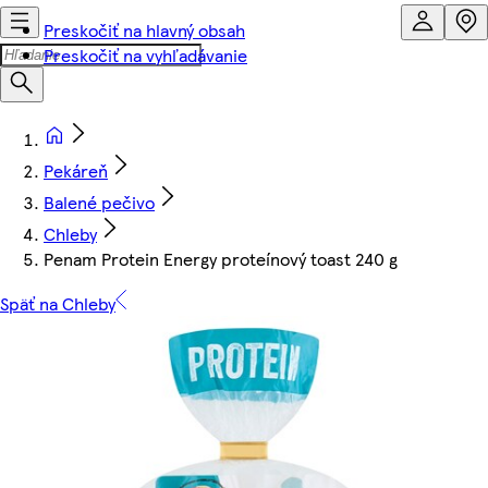
Preskočiť na hlavný obsah
Preskočiť na vyhľadávanie
Pekáreň
Balené pečivo
Chleby
Penam Protein Energy proteínový toast 240 g
Späť na Chleby