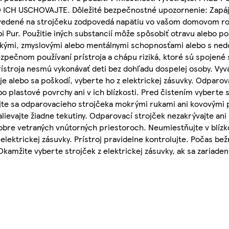
H USCHOVAJTE. Dôležité bezpečnostné upozornenie: Zapájaj
 uvedené na strojčeku zodpovedá napätiu vo vašom domovom ro
ur. Použitie iných substancií môže spôsobiť otravu alebo poži
ickými, zmyslovými alebo mentálnymi schopnosťami alebo s ne
pečnom používaní prístroja a chápu riziká, ktoré sú spojené 
ístroja nesmú vykonávať deti bez dohľadu dospelej osoby. Vyva
 alebo sa poškodí, vyberte ho z elektrickej zásuvky. Odparov
 plastové povrchy ani v ich blízkosti. Pred čistením vyberte s
jte sa odparovacieho strojčeka mokrými rukami ani kovovými
nalievajte žiadne tekutiny. Odparovací strojček nezakrývajte ani
obre vetraných vnútorných priestoroch. Neumiestňujte v blízko
elektrickej zásuvky. Prístroj pravidelne kontrolujte. Počas be
Okamžite vyberte strojček z elektrickej zásuvky, ak sa zariade