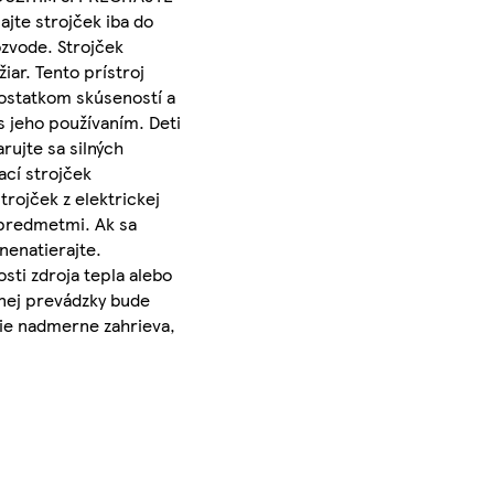
te strojček iba do
zvode. Strojček
ar. Tento prístroj
dostatkom skúseností a
s jeho používaním. Deti
rujte sa silných
ací strojček
trojček z elektrickej
 predmetmi. Ak sa
 nenatierajte.
sti zdroja tepla alebo
žnej prevádzky bude
nie nadmerne zahrieva,