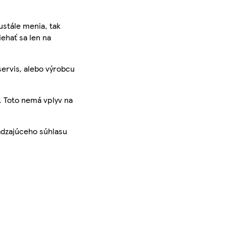
ustále menia, tak
iehať sa len na
servis, alebo výrobcu
. Toto nemá vplyv na
ádzajúceho súhlasu