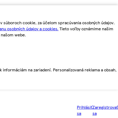
m v súboroch cookie, za účelom spracúvania osobných údajov.
anu osobných údajov a cookies.
Tieto voľby oznámime našim
a našom webe.
ť k informáciám na zariadení. Personalizovaná reklama a obsah,
Prihlásiť
Zaregistrovať
sa
sa