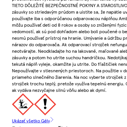
TIETO DÔLEŽITÉ BEZPEČNOSTNÉ POKYNY A STAROSTLIVO IC
zásuvky so striedavým prúdom a uistite sa, že napätie
používajte iba s odporúčanou odparovacou náplňou Ambi P
môžu používať deti od 8 rokov a osoby so zníženými fyz
vedomostí, ak sú pod dohľadom alebo boli poučené o bez
nesmú používať prístroj na hranie. Umývanie a údržbu pr
nárazov do odparovača. Ak odparovací strojček nefunguje
neotvárajte. Neodkladajte ho na lakované, maľované alebo
zásuvky a potom ho utrite suchou handričkou. Nedotýka
tekutá náplň vyleje, okamžite ju utrite. Do fľaštičiek ne
Nepoužívajte v stiesnených priestoroch. Na použitie v d
priameho slnečného žiarenia. Na noc vyberte strojček z 
strojček trochu teplý, pretože využíva tepelnú energiu. 
ak vydáva nezvyčajne silnú vôňu alebo ak dymí.
Ukázať všetko Gély