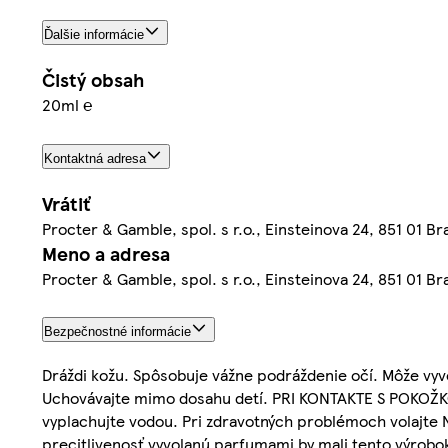
Ďalšie informácie
Čistý obsah
20ml ℮
Kontaktná adresa
Vrátiť
Procter & Gamble, spol. s r.o., Einsteinova 24, 851 01 Bra
Meno a adresa
Procter & Gamble, spol. s r.o., Einsteinova 24, 851 01 Bra
Bezpečnostné informácie
Dráždi kožu. Spôsobuje vážne podráždenie očí. Môže vyvo
Uchovávajte mimo dosahu detí. PRI KONTAKTE S POKOŽK
vyplachujte vodou. Pri zdravotných problémoch volaj
precitlivenosť vyvolanú parfumami by mali tento výrobok