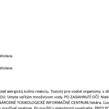
tislava.
tislava.
lať alergickú kožnú reakciu. Toxický pre vodné organizmy, s 
OU: Umyte veľkým množstvom vody. PO ZASIAHNUTÍ OČÍ: Nieko
te NÁRODNÉ TOXIKOLOGICKÉ INFORMAČNÉ CENTRUM/lekára. Ľudi
 používať opatrne. Po použití v miestnosti vyvetrajte. PRED 