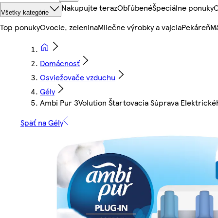
Nakupujte teraz
Obľúbené
Špeciálne ponuky
O
Všetky kategórie
Top ponuky
Ovocie, zelenina
Mliečne výrobky a vajcia
Pekáreň
Mä
Domácnosť
Osviežovače vzduchu
Gély
Ambi Pur 3Volution Štartovacia Súprava Elektric
Späť na Gély