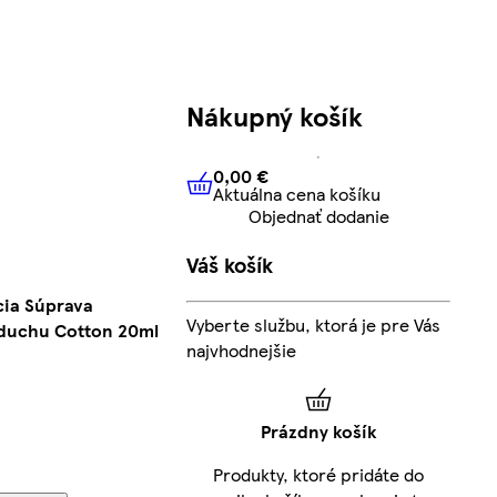
Nákupný košík
0,00 €
Aktuálna cena košíku
0,00 €
Aktuálna cena košíku
Objednať dodanie
Váš košík
cia Súprava
Vyberte službu, ktorá je pre Vás
zduchu Cotton 20ml
najvhodnejšie
Prázdny košík
Produkty, ktoré pridáte do