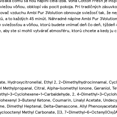
 vďaka čomu sa ňou naplní celá izba. Vôňa Cotton Fresh je inš
a sviežou vôňou, obklopí vás pocit pokoja. Pri tradičných zásuv
ovač vzduchu Ambi Pur 3Volution obnovuje sviežosť tak, že ne
jú, a to každých 45 minút. Náhradné náplne Ambi Pur 3Volution
v sviežosťou a vôňou, ktorú budete vnímať deň čo deň, týždeň
 aby ste si mohli vytvárať atmosféru, ktorú chcete a kedy ju 
tate, Hydroxycitronellal, Ethyl 2, 2-Dimethylhydrocinnamal, Cy
Methylpropanal, Citral, Alpha-Isomethyl Ionone, Geraniol, Te
imethyl-3-Cyclohexene-1-Carbaldehyde, 2, 4-Dimethyl-3-Cyclo
ohexenyl 3-Butenyl Ketone, Coumarin, Linalyl Acetate, Undecy
ne, Dimethyl Heptenal, Delta-Damascone, Allyl Phenoxyacetate
yclooctenyl Methyl Carbonate, [(3, 7-Dimethyl-6-Octenyl)Oxy]