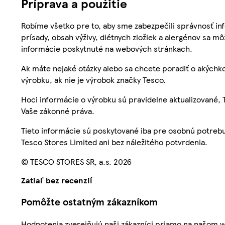
Príprava a použitie
Robíme všetko pre to, aby sme zabezpečili správnosť inf
prísady, obsah výživy, diétnych zložiek a alergénov sa mô
informácie poskytnuté na webových stránkach.
Ak máte nejaké otázky alebo sa chcete poradiť o akýchko
výrobku, ak nie je výrobok značky Tesco.
Hoci informácie o výrobku sú pravidelne aktualizované
Vaše zákonné práva.
Tieto informácie sú poskytované iba pre osobnú potre
Tesco Stores Limited ani bez náležitého potvrdenia.
© TESCO STORES SR, a.s. 2026
Zatiaľ bez recenzií
Pomôžte ostatným zákazníkom
Hodnotenia zverejňujú naši zákazníci priamo na našom 