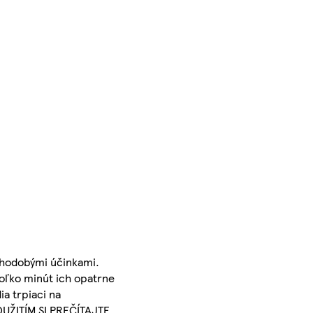
dlhodobými účinkami.
ľko minút ich opatrne
a trpiaci na
POUŽITÍM SI PREČÍTAJTE