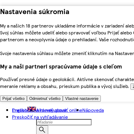
Nastavenia súkromia
My a našich 18 partnerov ukladáme informácie v zariadení ale
Svoj súhlas môžete udeliť alebo spravovať voľbou Prijať aleb
partnerom a neovplyvnia údaje o prehliadaní. Vaše rozhodnu
Svoje nastavenia súhlasu môžete zmeniť kliknutím na Nastaven
My a naši partneri spracúvame údaje s cieľom
Používať presné údaje o geolokácii. Aktívne skenovať charakter
meranie reklamy a obsahu, prieskum publika a vývoj služieb.
Prijať všetko
Odmietnuť všetko
Vlastné nastavenie
Preskočiť na hlavný obsah
English
Ako nakupovať online
Nápoveda
Preskočiť na vyhľadávanie