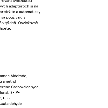
pirovaná sviežosťou
kových adaptéroch si na
pretržite a automaticky
 sa používajú s
 čo týždeň. Osviežovač
chcete.
clamen Aldehyde,
tramethyl
hexene Carboxaldehyde,
lenal, 3-(P-
, 6, 6-
Acetaldehyde