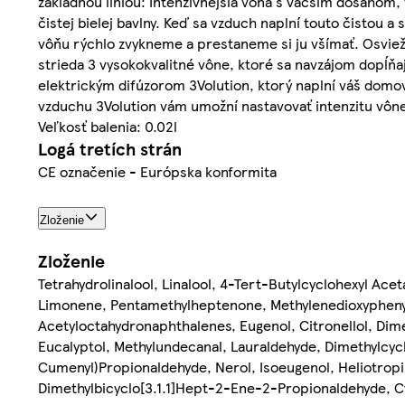
základnou líniou: Intenzívnejšia vôňa s väčším dosahom,
čistej bielej bavlny. Keď sa vzduch naplní touto čistou 
vôňu rýchlo zvykneme a prestaneme si ju všímať. Osviež
strieda 3 vysokokvalitné vône, ktoré sa navzájom dopĺňa
elektrickým difúzorom 3Volution, ktorý naplní váš domo
vzduchu 3Volution vám umožní nastavovať intenzitu vône,
Veľkosť balenia: 0.02l
Logá tretích strán
CE označenie - Európska konformita
Zloženie
Zloženie
Tetrahydrolinalool, Linalool, 4-Tert-Butylcyclohexyl Ace
Limonene, Pentamethylheptenone, Methylenedioxyphenyl 
Acetyloctahydronaphthalenes, Eugenol, Citronellol, D
Eucalyptol, Methylundecanal, Lauraldehyde, Dimethylcycl
Cumenyl)Propionaldehyde, Nerol, Isoeugenol, Heliotropi
Dimethylbicyclo[3.1.1]Hept-2-Ene-2-Propionaldehyde, C