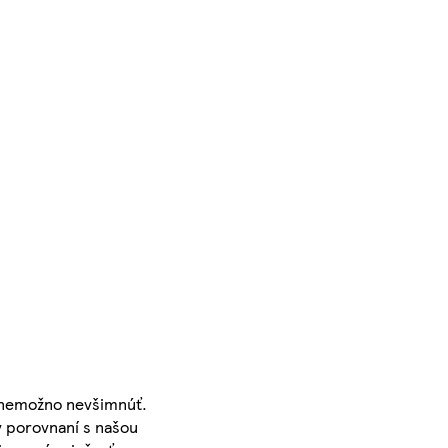
i nemožno nevšimnúť.
v porovnaní s našou