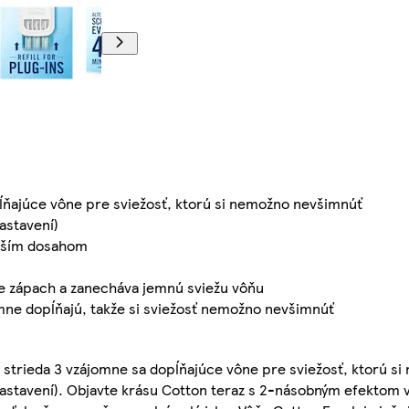
ĺňajúce vône pre sviežosť, ktorú si nemožno nevšimnúť
astavení)
äčším dosahom
je zápach a zanecháva jemnú sviežu vôňu
omne dopĺňajú, takže si sviežosť nemožno nevšimnúť
 strieda 3 vzájomne sa dopĺňajúce vône pre sviežosť, ktorú s
 nastavení). Objavte krásu Cotton teraz s 2-násobným efektom 