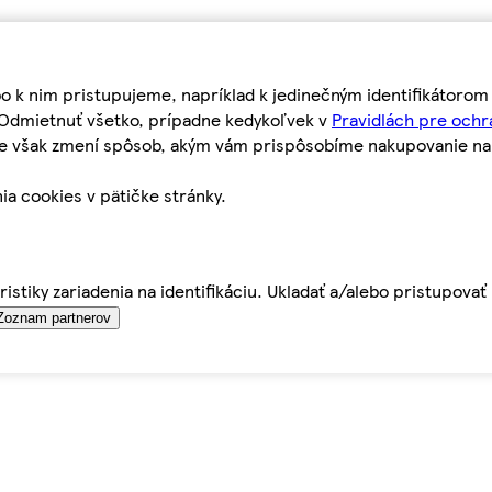
bo k nim pristupujeme, napríklad k jedinečným identifikátoro
o Odmietnuť všetko, prípadne kedykoľvek v
Pravidlách pre ochr
tie však zmení spôsob, akým vám prispôsobíme nakupovanie n
ia cookies v pätičke stránky.
istiky zariadenia na identifikáciu. Ukladať a/alebo pristupova
Zoznam partnerov