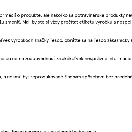
ormácií o produkte, ale nakoľko sa potravinárske produkty ne
žu zmeniť. Mali by ste si vždy prečítať etiketu výrobku a nespol
ľvek výrobkoch značky Tesco, obráťte sa na Tesco zákaznícky 
, Tesco nemá zodpovednosť za akékoľvek nesprávne informácie
bu, a nesmú byť reprodukované žiadnym spôsobom bez predch
webe. Tesco neoveruje zverejnené hodnotenia.