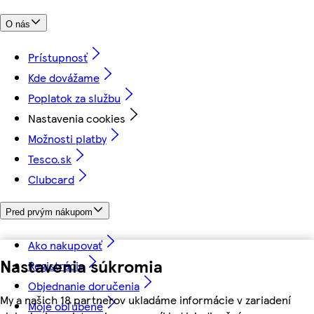
O nás
Prístupnosť
Kde dovážame
Poplatok za službu
Nastavenia cookies
Možnosti platby
Tesco.sk
Clubcard
Pred prvým nákupom
Ako nakupovať
Nastavenia súkromia
Registrácia
Objednanie doručenia
My a našich 18 partnerov ukladáme informácie v zariadení
Moje obľúbené