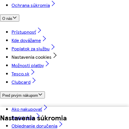
Ochrana súkromia
O nás
Prístupnosť
Kde dovážame
Poplatok za službu
Nastavenia cookies
Možnosti platby
Tesco.sk
Clubcard
Pred prvým nákupom
Ako nakupovať
Nastavenia súkromia
Registrácia
Objednanie doručenia