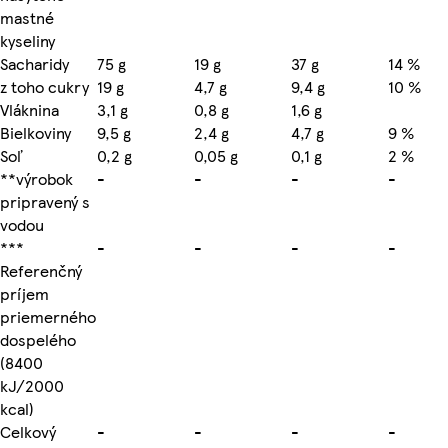
mastné
kyseliny
Sacharidy
75 g
19 g
37 g
14 %
z toho cukry
19 g
4,7 g
9,4 g
10 %
Vláknina
3,1 g
0,8 g
1,6 g
Bielkoviny
9,5 g
2,4 g
4,7 g
9 %
Soľ
0,2 g
0,05 g
0,1 g
2 %
**výrobok
-
-
-
-
pripravený s
vodou
***
-
-
-
-
Referenčný
príjem
priemerného
dospelého
(8400
kJ/2000
kcal)
Celkový
-
-
-
-