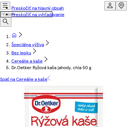
Preskočiť na hlavný obsah
Preskočiť na vyhľadávanie
Špeciálna výživa
Bez lepku
Cereálie a kaše
Dr.Oetker Ryžová kaša jahody, chia 50 g
Späť na Cereálie a kaše