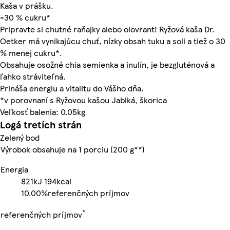
Kaša v prášku.
-30 % cukru*
Pripravte si chutné raňajky alebo olovrant! Ryžová kaša Dr.
Oetker má vynikajúcu chuť, nízky obsah tuku a soli a tiež o 30
% menej cukru*.
Obsahuje osožné chia semienka a inulín, je bezgluténová a
ľahko stráviteľná.
Prináša energiu a vitalitu do Vášho dňa.
*v porovnaní s Ryžovou kašou Jablká, škorica
Veľkosť balenia: 0.05kg
Logá tretích strán
Zelený bod
Výrobok obsahuje na 1 porciu (200 g**)
Energia
821kJ
194kcal
10.00%
referenčných príjmov
*
referenčných príjmov