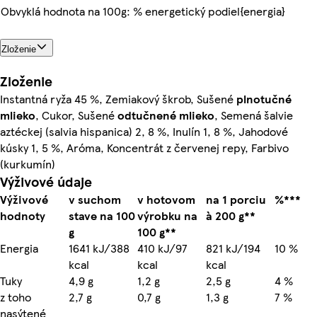
Obvyklá hodnota na 100g: % energetický podiel{energia}
Zloženie
Zloženie
Instantná ryža 45 %, Zemiakový škrob, Sušené
plnotučné
mlieko
, Cukor, Sušené
odtučnené
mlieko
, Semená šalvie
aztéckej (salvia hispanica) 2, 8 %, Inulín 1, 8 %, Jahodové
kúsky 1, 5 %, Aróma, Koncentrát z červenej repy, Farbivo
(kurkumín)
Výživové údaje
Výživové
v suchom
v hotovom
na 1 porciu
%***
hodnoty
stave na 100
výrobku na
à 200 g**
g
100 g**
Energia
1641 kJ/388
410 kJ/97
821 kJ/194
10 %
kcal
kcal
kcal
Tuky
4,9 g
1,2 g
2,5 g
4 %
z toho
2,7 g
0,7 g
1,3 g
7 %
nasýtené