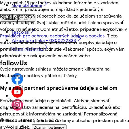
My a našich 18 partnerov ukladáme informácie v zariadení
Moje obľúbené
alebo k nim pristupujeme, napríklad k jedinečným
identifikátorom v súboroch cookie, za účelom spracúvania
Kontaktujte nás
osobných údajov. Svoj súhlas môžete udeliť alebo spravovať
voľbou Prijať alebo Odmietnuť všetko, prípadne kedykoľvek v
Tesco.sk
Pravidlách pre ochranu osobných údajov a cookies.
Tieto
Zákaznícka linka - 0800222333
voľby oznámime našim partnerom a neovplyvnia údaje o
Výber obchodu
prehliadaní. Vaše rozhodnutie však zmení spôsob, akým vám
prispôsobíme nakupovanie na našom webe.
followUs
Svoje nastavenia súhlasu môžete zmeniť kliknutím na
Nastavenia cookies v pätičke stránky.
My a naši partneri spracúvame údaje s cieľom
Používať presné údaje o geolokácii. Aktívne skenovať
charakteristiky zariadenia na identifikáciu. Ukladať a/alebo
pristupovať k informáciám na zariadení. Personalizovaná
©
Tesco Stores SR, a.s. 2026
reklama a obsah, meranie reklamy a obsahu, prieskum publika
a vývoj služieb.
Zoznam partnerov