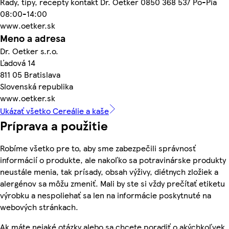
Rady, tipy, recepty kontakt Dr. Oetker 0850 368 537 Po-Pia
08:00-14:00
www.oetker.sk
Meno a adresa
Dr. Oetker s.r.o.
Ľadová 14
811 05 Bratislava
Slovenská republika
www.oetker.sk
Ukázať všetko Cereálie a kaše
Príprava a použitie
Robíme všetko pre to, aby sme zabezpečili správnosť
informácií o produkte, ale nakoľko sa potravinárske produkty
neustále menia, tak prísady, obsah výživy, diétnych zložiek a
alergénov sa môžu zmeniť. Mali by ste si vždy prečítať etiketu
výrobku a nespoliehať sa len na informácie poskytnuté na
webových stránkach.
Ak máte nejaké otázky alebo sa chcete poradiť o akýchkoľvek