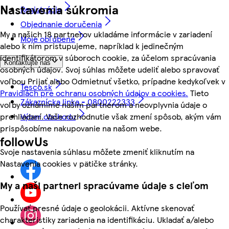
Nastavenia súkromia
Registrácia
Objednanie doručenia
My a našich 18 partnerov ukladáme informácie v zariadení
Moje obľúbené
alebo k nim pristupujeme, napríklad k jedinečným
identifikátorom v súboroch cookie, za účelom spracúvania
Kontaktujte nás
osobných údajov. Svoj súhlas môžete udeliť alebo spravovať
voľbou Prijať alebo Odmietnuť všetko, prípadne kedykoľvek v
Tesco.sk
Pravidlách pre ochranu osobných údajov a cookies.
Tieto
Zákaznícka linka - 0800222333
voľby oznámime našim partnerom a neovplyvnia údaje o
prehliadaní. Vaše rozhodnutie však zmení spôsob, akým vám
Výber obchodu
prispôsobíme nakupovanie na našom webe.
followUs
Svoje nastavenia súhlasu môžete zmeniť kliknutím na
Nastavenia cookies v pätičke stránky.
My a naši partneri spracúvame údaje s cieľom
Používať presné údaje o geolokácii. Aktívne skenovať
charakteristiky zariadenia na identifikáciu. Ukladať a/alebo