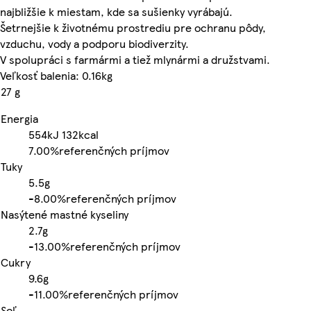
najbližšie k miestam, kde sa sušienky vyrábajú.
Šetrnejšie k životnému prostrediu pre ochranu pôdy,
vzduchu, vody a podporu biodiverzity.
V spolupráci s farmármi a tiež mlynármi a družstvami.
Veľkosť balenia: 0.16kg
27 g
Energia
554kJ
132kcal
7.00%
referenčných príjmov
Tuky
5.5g
-
8.00%
referenčných príjmov
Nasýtené mastné kyseliny
2.7g
-
13.00%
referenčných príjmov
Cukry
9.6g
-
11.00%
referenčných príjmov
Soľ