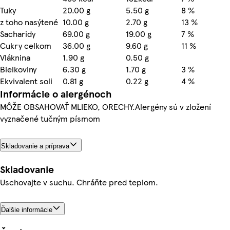
Tuky
20.00 g
5.50 g
8 %
z toho nasýtené
10.00 g
2.70 g
13 %
Sacharidy
69.00 g
19.00 g
7 %
Cukry celkom
36.00 g
9.60 g
11 %
Vláknina
1.90 g
0.50 g
Bielkoviny
6.30 g
1.70 g
3 %
Ekvivalent soli
0.81 g
0.22 g
4 %
Informácie o alergénoch
MÔŽE OBSAHOVAŤ MLIEKO, ORECHY.Alergény sú v zložení
vyznačené tučným písmom
Skladovanie a príprava
Skladovanie
Uschovajte v suchu. Chráňte pred teplom.
Ďalšie informácie