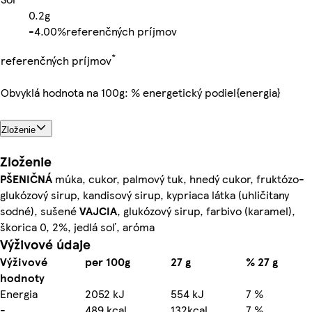
0.2g
-
4.00%
referenčných príjmov
*
referenčných príjmov
Obvyklá hodnota na 100g: % energetický podiel{energia}
Zloženie
Zloženie
PŠENIČNÁ
múka, cukor, palmový tuk, hnedý cukor, fruktózo-
glukózový sirup, kandisový sirup, kypriaca látka (uhličitany
sodné), sušené
VAJCIA
, glukózový sirup, farbivo (karamel),
škorica 0, 2%, jedlá soľ, aróma
Výživové údaje
Výživové
per 100g
27 g
% 27 g
hodnoty
Energia
2052 kJ
554 kJ
7 %
-
489 kcal
132kcal
7 %