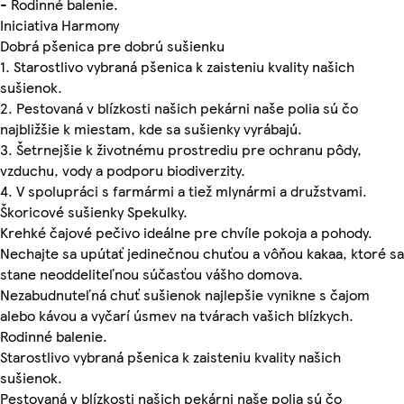
- Rodinné balenie.
Iniciativa Harmony
Dobrá pšenica pre dobrú sušienku
1. Starostlivo vybraná pšenica k zaisteniu kvality našich
sušienok.
2. Pestovaná v blízkosti našich pekárni naše polia sú čo
najbližšie k miestam, kde sa sušienky vyrábajú.
3. Šetrnejšie k životnému prostrediu pre ochranu pôdy,
vzduchu, vody a podporu biodiverzity.
4. V spolupráci s farmármi a tiež mlynármi a družstvami.
Škoricové sušienky Spekulky.
Krehké čajové pečivo ideálne pre chvíle pokoja a pohody.
Nechajte sa upútať jedinečnou chuťou a vôňou kakaa, ktoré sa
stane neoddeliteľnou súčasťou vášho domova.
Nezabudnuteľná chuť sušienok najlepšie vynikne s čajom
alebo kávou a vyčarí úsmev na tvárach vašich blízkych.
Rodinné balenie.
Starostlivo vybraná pšenica k zaisteniu kvality našich
sušienok.
Pestovaná v blízkosti našich pekárni naše polia sú čo