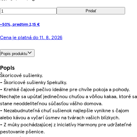
Pridať
-50%, predtým 2,15 €
Cena je platná do 11. 8. 2026
Popis produktu
Popis
Škoricové sušienky.
- Škoricové sušienky Spekulky.
- Krehké čajové pečivo ideálne pre chvíle pokoja a pohody.
Nechajte sa upútať jedinečnou chuťou a vôňou kakaa, ktoré sa
stane neoddeliteľnou súčasťou vášho domova.
- Nezabudnuteľná chuť sušienok najlepšie vynikne s čajom
alebo kávou a vyčarí úsmev na tvárach vašich blízkych.
- Z múky pochádzajúcej z iniciatívy Harmony pre udržateľné
pestovanie pšenice.