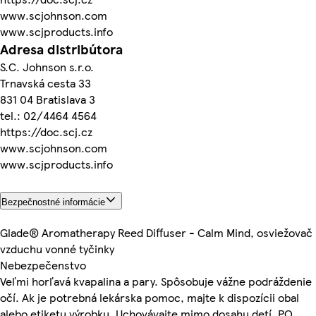
www.scjohnson.com
www.scjproducts.info
Adresa distribútora
S.C. Johnson s.r.o.
Trnavská cesta 33
831 04 Bratislava 3
tel.: 02/4464 4564
https://doc.scj.cz
www.scjohnson.com
www.scjproducts.info
Bezpečnostné informácie
Glade® Aromatherapy Reed Diffuser - Calm Mind, osviežovač
vzduchu vonné tyčinky
Nebezpečenstvo
Veľmi horľavá kvapalina a pary. Spôsobuje vážne podráždenie
očí. Ak je potrebná lekárska pomoc, majte k dispozícii obal
alebo etiketu výrobku. Uchovávajte mimo dosahu detí. PO