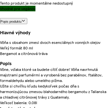
Tento produkt je momentálne nedostupný
Vhodné pre vegánov
Popis produktu
Hlavné výhody
Vôňa s obsahom zmesi dvoch esenciálnych vonných olejov
Veľký formát 80 ml
Bergamot a citrónová tráva
Popis
Vône, vďaka ktoré sa budete cítiť dobre! Vôňa navrhnutá
majstrami parfumérmi a vyrobená bez parabénov, ftalátov,
formaldehydu alebo umelého pižma.
Užite si chvíľku kľudu kedykoľvek počas dňa s
harmonizujúcou zmesou blahodarného bergamotu z Talianska
a chladivej citrónovej trávy z Guatemaly.
Veľkosť balenia: 0.08l