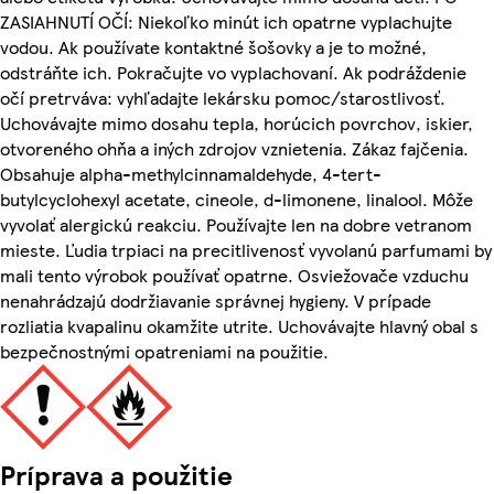
ZASIAHNUTÍ OČÍ: Niekoľko minút ich opatrne vyplachujte
vodou. Ak používate kontaktné šošovky a je to možné,
odstráňte ich. Pokračujte vo vyplachovaní. Ak podráždenie
očí pretrváva: vyhľadajte lekársku pomoc/starostlivosť.
Uchovávajte mimo dosahu tepla, horúcich povrchov, iskier,
otvoreného ohňa a iných zdrojov vznietenia. Zákaz fajčenia.
Obsahuje alpha-methylcinnamaldehyde, 4-tert-
butylcyclohexyl acetate, cineole, d-limonene, linalool. Môže
vyvolať alergickú reakciu. Používajte len na dobre vetranom
mieste. Ľudia trpiaci na precitlivenosť vyvolanú parfumami by
mali tento výrobok používať opatrne. Osviežovače vzduchu
nenahrádzajú dodržiavanie správnej hygieny. V prípade
rozliatia kvapalinu okamžite utrite. Uchovávajte hlavný obal s
bezpečnostnými opatreniami na použitie.
Príprava a použitie