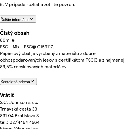
5. V prípade rozliatia zotrite povrch.
Ďalšie informácie
Čistý obsah
80ml ℮
FSC - Mix - FSC® C159117.
Papierový obal je vyrobený z materiálu z dobre
obhospodarovaných lesov s certifikátom FSC® a z najmenej
89,5% recyklovaných materiálov.
Kontaktná adresa
Vrátiť
S.C. Johnson s.r.o.
Trnavská cesta 33
831 04 Bratislava 3
tel.: 02/4464 4564
https://doc.scj.cz