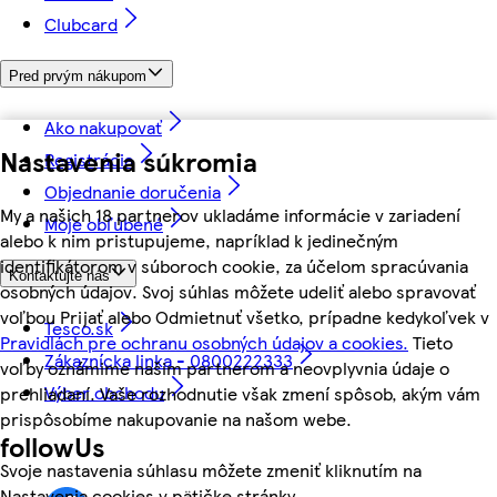
Clubcard
Pred prvým nákupom
Ako nakupovať
Nastavenia súkromia
Registrácia
Objednanie doručenia
My a našich 18 partnerov ukladáme informácie v zariadení
Moje obľúbené
alebo k nim pristupujeme, napríklad k jedinečným
identifikátorom v súboroch cookie, za účelom spracúvania
Kontaktujte nás
osobných údajov. Svoj súhlas môžete udeliť alebo spravovať
voľbou Prijať alebo Odmietnuť všetko, prípadne kedykoľvek v
Tesco.sk
Pravidlách pre ochranu osobných údajov a cookies.
Tieto
Zákaznícka linka - 0800222333
voľby oznámime našim partnerom a neovplyvnia údaje o
Výber obchodu
prehliadaní. Vaše rozhodnutie však zmení spôsob, akým vám
prispôsobíme nakupovanie na našom webe.
followUs
Svoje nastavenia súhlasu môžete zmeniť kliknutím na
Nastavenia cookies v pätičke stránky.