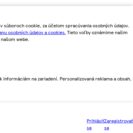
m v súboroch cookie, za účelom spracúvania osobných údajov.
anu osobných údajov a cookies.
Tieto voľby oznámime našim
a našom webe.
ť k informáciám na zariadení. Personalizovaná reklama a obsah,
Prihlásiť
Zaregistrovať
sa
sa