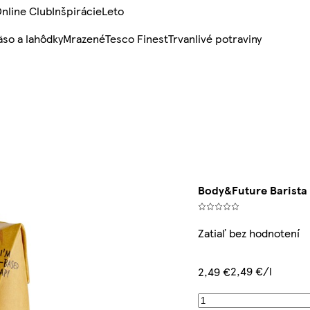
nline Club
Inšpirácie
Leto
so a lahôdky
Mrazené
Tesco Finest
Trvanlivé potraviny
Body&Future Barista 
Zatiaľ bez hodnotení
2,49 €/l
2,49 €