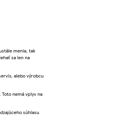
ustále menia, tak
iehať sa len na
servis, alebo výrobcu
. Toto nemá vplyv na
ádzajúceho súhlasu