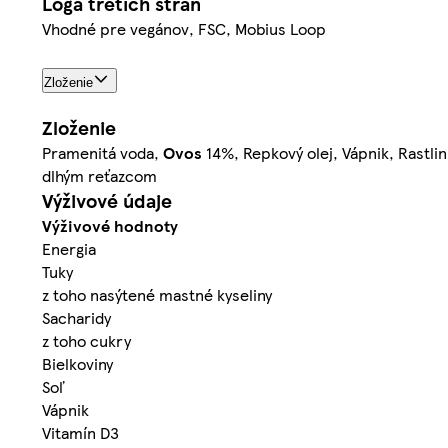
Logá tretích strán
Vhodné pre vegánov, FSC, Mobius Loop
Zloženie
Zloženie
Pramenitá voda,
Ovos
14%, Repkový olej, Vápnik, Rastlin
dlhým reťazcom
Výživové údaje
Výživové hodnoty
Energia
Tuky
z toho nasýtené mastné kyseliny
Sacharidy
z toho cukry
Bielkoviny
Soľ
Vápnik
Vitamín D3