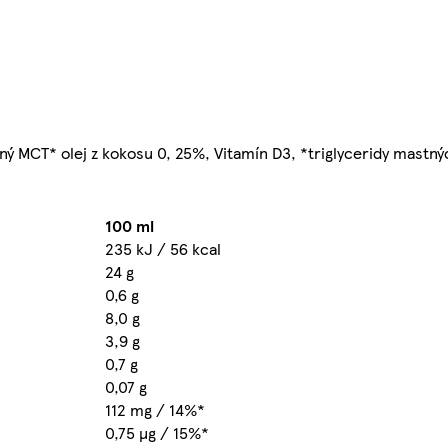
ný MCT* olej z kokosu 0, 25%, Vitamín D3, *triglyceridy mastný
100 ml
235 kJ / 56 kcal
24 g
0,6 g
8,0 g
3,9 g
0,7 g
0,07 g
112 mg / 14%*
0,75 µg / 15%*