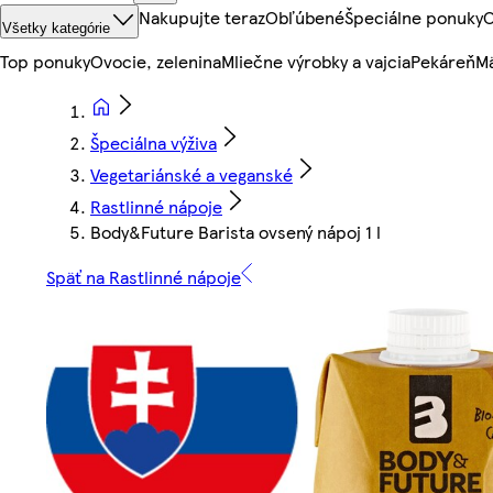
Nakupujte teraz
Obľúbené
Špeciálne ponuky
O
Všetky kategórie
Top ponuky
Ovocie, zelenina
Mliečne výrobky a vajcia
Pekáreň
Mä
Špeciálna výživa
Vegetariánské a veganské
Rastlinné nápoje
Body&Future Barista ovsený nápoj 1 l
Späť na Rastlinné nápoje