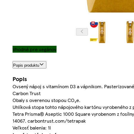
Vhodné pre vegánov
Popis produktu
Popis
Ovsený nápoj s vitamínom D3 a vápnikom. Pasterizované
Carbon Trust
Obaly s overenou stopou CO₂e.
Uhlíková stopa tohto nápojového kartónu vyrobeného z p
Tetra Prisma® Aseptic 1000 Square vyrobenom z fosílny
14067. carbontrust.com/tetrapak
Veľkosť balenia: 1l