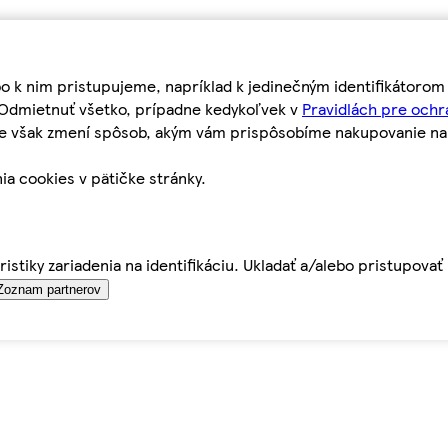
bo k nim pristupujeme, napríklad k jedinečným identifikátoro
o Odmietnuť všetko, prípadne kedykoľvek v
Pravidlách pre ochr
tie však zmení spôsob, akým vám prispôsobíme nakupovanie n
ia cookies v pätičke stránky.
istiky zariadenia na identifikáciu. Ukladať a/alebo pristupova
Zoznam partnerov