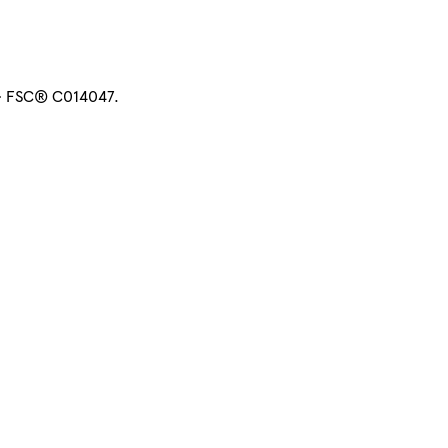
 - FSC® C014047.