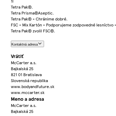
1l
Tetra Pak­®.
Tetra Prisma®Aseptic.
Tetra Pak­® - Chránime dobré.
FSC - Mix Kartón - Podporujeme zodpovedné lesníctvo
Tetra Pak® zvolil FSC®.
Kontaktná adresa
Vrátiť
McCarter a.s.
Bajkalská 25
821 01 Bratislava
Slovenská republika
www.bodyandfuture.sk
www.mccarter.sk
Meno a adresa
McCarter a.s.
Bajkalská 25