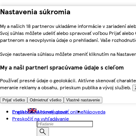
Nastavenia súkromia
My a našich 18 partnerov ukladáme informácie v zariadení ale
Svoj súhlas môžete udeliť alebo spravovať voľbou Prijať aleb
partnerom a neovplyvnia údaje o prehliadaní. Vaše rozhodnu
Svoje nastavenia súhlasu môžete zmeniť kliknutím na Nastaven
My a naši partneri spracúvame údaje s cieľom
Používať presné údaje o geolokácii. Aktívne skenovať charakter
meranie reklamy a obsahu, prieskum publika a vývoj služieb.
Prijať všetko
Odmietnuť všetko
Vlastné nastavenie
Preskočiť na hlavný obsah
English
Ako nakupovať online
Nápoveda
Preskočiť na vyhľadávanie