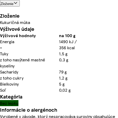
Zloženie
Zloženie
Kukuričná múka
Výživové údaje
Výživové hodnoty
na 100 g
Energia
1490 kJ /
-
356 kcal
Tuky
1,5 g
z toho nasýtené mastné
0,3 g
kyseliny
Sacharidy
79 g
z toho cukry
1,2 g
Bielkoviny
5 g
Soľ
0,02 g
Kategória
Bez lepku
Informácie o alergénoch
Vyrobené v závode, ktorý nespracováva suroviny obsahujúce