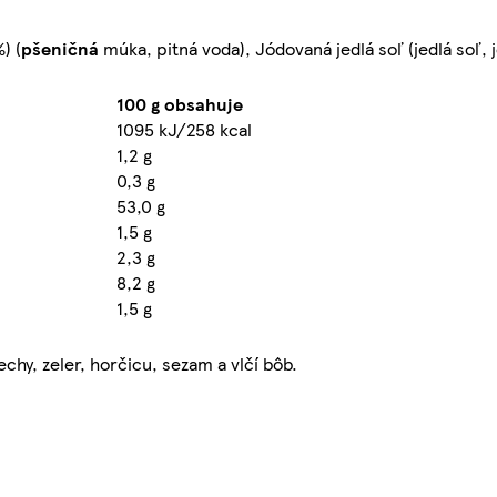
) (
pšeničná
múka, pitná voda), Jódovaná jedlá soľ (jedlá soľ, 
100 g obsahuje
1095 kJ/258 kcal
1,2 g
0,3 g
53,0 g
1,5 g
2,3 g
8,2 g
1,5 g
chy, zeler, horčicu, sezam a vlčí bôb.