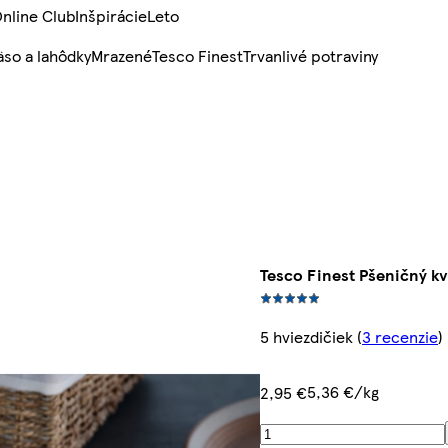
nline Club
Inšpirácie
Leto
so a lahôdky
Mrazené
Tesco Finest
Trvanlivé potraviny
Tesco Finest Pšeničný kv
5 hviezdičiek
(
3 recenzie
)
5,36 €/kg
2,95 €