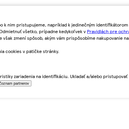
bo k nim pristupujeme, napríklad k jedinečným identifikátoro
o Odmietnuť všetko, prípadne kedykoľvek v
Pravidlách pre ochr
tie však zmení spôsob, akým vám prispôsobíme nakupovanie n
ia cookies v pätičke stránky.
istiky zariadenia na identifikáciu. Ukladať a/alebo pristupova
Zoznam partnerov