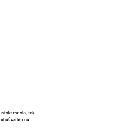
ustále menia, tak
iehať sa len na