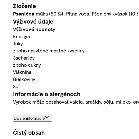
Zloženie
Pšeničná
múka (50 %), Pitná voda, Pšeničný kvások (10 %
Výživové údaje
Výživové hodnoty
Energia
Tuky
z toho nasýtené mastné kyseliny
Sacharidy
z toho cukry
Vláknina
Bielkoviny
Soľ
Informácie o alergénoch
Výrobok môže obsahovať vajcia, arašidy, sóju, mlieko, ore
Ďalšie informácie
Čistý obsah