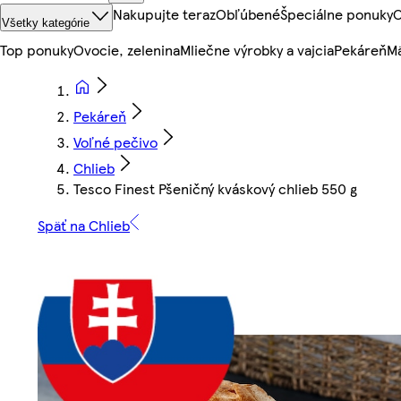
Nakupujte teraz
Obľúbené
Špeciálne ponuky
O
Všetky kategórie
Top ponuky
Ovocie, zelenina
Mliečne výrobky a vajcia
Pekáreň
Mä
Pekáreň
Voľné pečivo
Chlieb
Tesco Finest Pšeničný kváskový chlieb 550 g
Späť na Chlieb