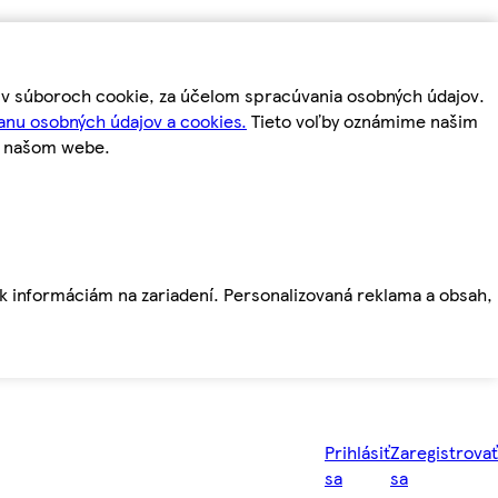
m v súboroch cookie, za účelom spracúvania osobných údajov.
anu osobných údajov a cookies.
Tieto voľby oznámime našim
a našom webe.
ť k informáciám na zariadení. Personalizovaná reklama a obsah,
Prihlásiť
Zaregistrovať
sa
sa