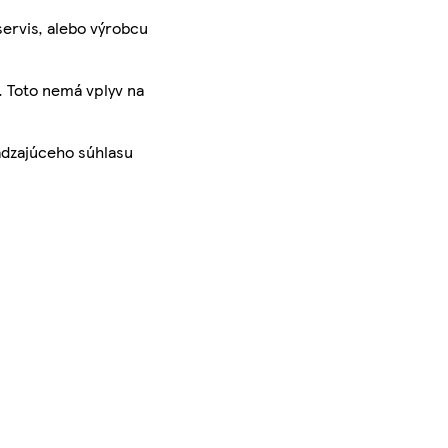
servis, alebo výrobcu
. Toto nemá vplyv na
ádzajúceho súhlasu