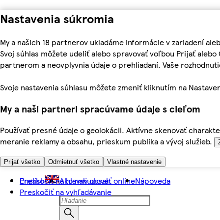
Nastavenia súkromia
My a našich 18 partnerov ukladáme informácie v zariadení ale
Svoj súhlas môžete udeliť alebo spravovať voľbou Prijať aleb
partnerom a neovplyvnia údaje o prehliadaní. Vaše rozhodnu
Svoje nastavenia súhlasu môžete zmeniť kliknutím na Nastaven
My a naši partneri spracúvame údaje s cieľom
Používať presné údaje o geolokácii. Aktívne skenovať charakter
meranie reklamy a obsahu, prieskum publika a vývoj služieb.
Prijať všetko
Odmietnuť všetko
Vlastné nastavenie
Preskočiť na hlavný obsah
English
Ako nakupovať online
Nápoveda
Preskočiť na vyhľadávanie