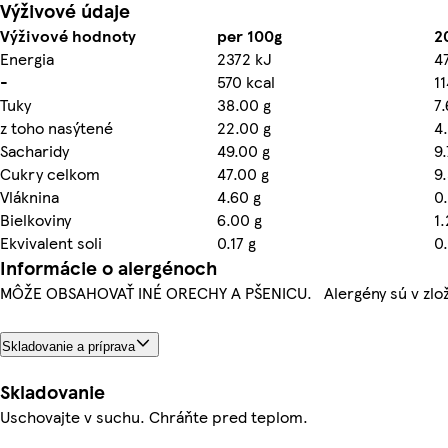
Výživové údaje
Výživové hodnoty
per 100g
2
Energia
2372 kJ
4
-
570 kcal
1
Tuky
38.00 g
7.
z toho nasýtené
22.00 g
4
Sacharidy
49.00 g
9.
Cukry celkom
47.00 g
9
Vláknina
4.60 g
0
Bielkoviny
6.00 g
1.
Ekvivalent soli
0.17 g
0
Informácie o alergénoch
MÔŽE OBSAHOVAŤ INÉ ORECHY A PŠENICU. Alergény sú v zlo
Skladovanie a príprava
Skladovanie
Uschovajte v suchu. Chráňte pred teplom.