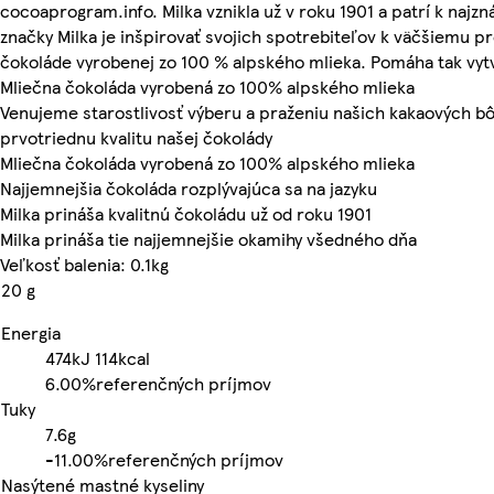
cocoaprogram.info. Milka vznikla už v roku 1901 a patrí k naj
značky Milka je inšpirovať svojich spotrebiteľov k väčšiemu p
čokoláde vyrobenej zo 100 % alpského mlieka. Pomáha tak vy
Mliečna čokoláda vyrobená zo 100% alpského mlieka
Venujeme starostlivosť výberu a praženiu našich kakaových b
prvotriednu kvalitu našej čokolády
Mliečna čokoláda vyrobená zo 100% alpského mlieka
Najjemnejšia čokoláda rozplývajúca sa na jazyku
Milka prináša kvalitnú čokoládu už od roku 1901
Milka prináša tie najjemnejšie okamihy všedného dňa
Veľkosť balenia: 0.1kg
20 g
Energia
474kJ
114kcal
6.00%
referenčných príjmov
Tuky
7.6g
-
11.00%
referenčných príjmov
Nasýtené mastné kyseliny