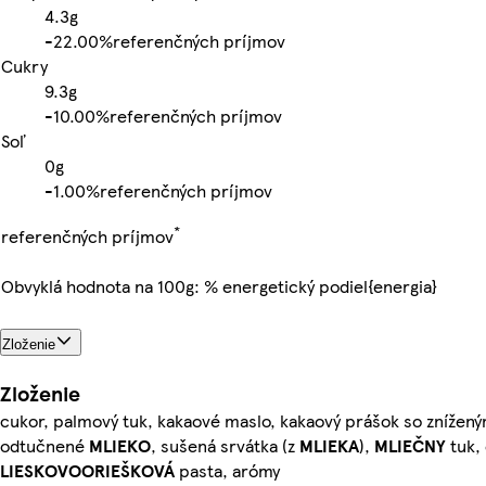
4.3g
-
22.00%
referenčných príjmov
Cukry
9.3g
-
10.00%
referenčných príjmov
Soľ
0g
-
1.00%
referenčných príjmov
*
referenčných príjmov
Obvyklá hodnota na 100g: % energetický podiel{energia}
Zloženie
Zloženie
cukor, palmový tuk, kakaové maslo, kakaový prášok so zníže
odtučnené
MLIEKO
, sušená srvátka (z
MLIEKA
),
MLIEČNY
tuk,
LIESKOVOORIEŠKOVÁ
pasta, arómy