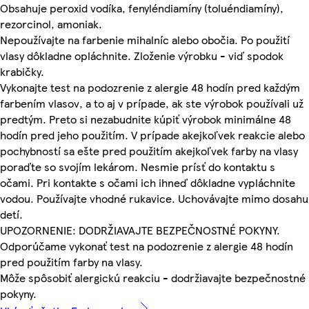
Obsahuje peroxid vodíka, fenyléndiamíny (toluéndiamíny),
rezorcinol, amoniak.
Nepoužívajte na farbenie mihalníc alebo obočia. Po použití
vlasy dôkladne opláchnite. Zloženie výrobku - viď spodok
krabičky.
Vykonajte test na podozrenie z alergie 48 hodín pred každým
farbením vlasov, a to aj v prípade, ak ste výrobok používali už
predtým. Preto si nezabudnite kúpiť výrobok minimálne 48
hodín pred jeho použitím. V prípade akejkoľvek reakcie alebo
pochybností sa ešte pred použitím akejkoľvek farby na vlasy
poraďte so svojím lekárom. Nesmie prísť do kontaktu s
očami. Pri kontakte s očami ich ihneď dôkladne vypláchnite
vodou. Používajte vhodné rukavice. Uchovávajte mimo dosahu
detí.
UPOZORNENIE: DODRŽIAVAJTE BEZPEČNOSTNÉ POKYNY.
Odporúčame vykonať test na podozrenie z alergie 48 hodín
pred použitím farby na vlasy.
Môže spôsobiť alergickú reakciu - dodržiavajte bezpečnostné
pokyny.