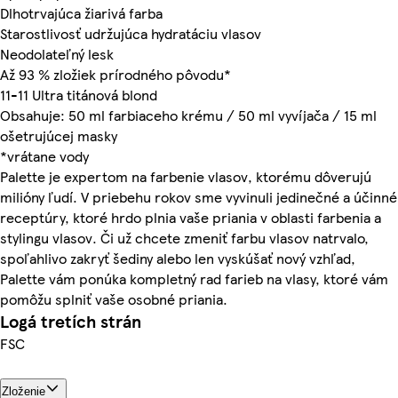
Dlhotrvajúca žiarivá farba
Starostlivosť udržujúca hydratáciu vlasov
Neodolateľný lesk
Až 93 % zložiek prírodného pôvodu*
11-11 Ultra titánová blond
Obsahuje: 50 ml farbiaceho krému / 50 ml vyvíjača / 15 ml
ošetrujúcej masky
*vrátane vody
Palette je expertom na farbenie vlasov, ktorému dôverujú
milióny ľudí. V priebehu rokov sme vyvinuli jedinečné a účinné
receptúry, ktoré hrdo plnia vaše priania v oblasti farbenia a
stylingu vlasov. Či už chcete zmeniť farbu vlasov natrvalo,
spoľahlivo zakryť šediny alebo len vyskúšať nový vzhľad,
Palette vám ponúka kompletný rad farieb na vlasy, ktoré vám
pomôžu splniť vaše osobné priania.
Logá tretích strán
FSC
Zloženie