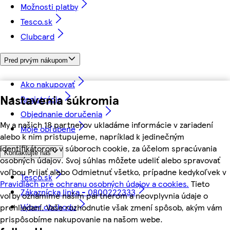
Možnosti platby
Tesco.sk
Clubcard
Pred prvým nákupom
Ako nakupovať
Nastavenia súkromia
Registrácia
Objednanie doručenia
My a našich 18 partnerov ukladáme informácie v zariadení
Moje obľúbené
alebo k nim pristupujeme, napríklad k jedinečným
identifikátorom v súboroch cookie, za účelom spracúvania
Kontaktujte nás
osobných údajov. Svoj súhlas môžete udeliť alebo spravovať
voľbou Prijať alebo Odmietnuť všetko, prípadne kedykoľvek v
Tesco.sk
Pravidlách pre ochranu osobných údajov a cookies.
Tieto
Zákaznícka linka - 0800222333
voľby oznámime našim partnerom a neovplyvnia údaje o
Výber obchodu
prehliadaní. Vaše rozhodnutie však zmení spôsob, akým vám
prispôsobíme nakupovanie na našom webe.