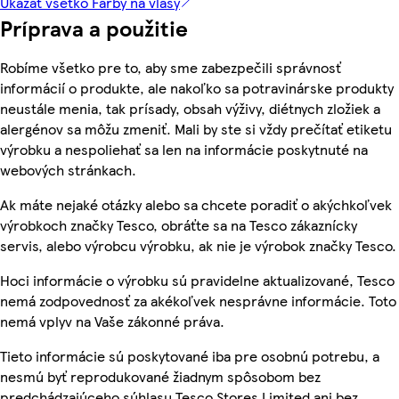
Ukázať všetko Farby na vlasy
Príprava a použitie
Robíme všetko pre to, aby sme zabezpečili správnosť
informácií o produkte, ale nakoľko sa potravinárske produkty
neustále menia, tak prísady, obsah výživy, diétnych zložiek a
alergénov sa môžu zmeniť. Mali by ste si vždy prečítať etiketu
výrobku a nespoliehať sa len na informácie poskytnuté na
webových stránkach.
Ak máte nejaké otázky alebo sa chcete poradiť o akýchkoľvek
výrobkoch značky Tesco, obráťte sa na Tesco zákaznícky
servis, alebo výrobcu výrobku, ak nie je výrobok značky Tesco.
Hoci informácie o výrobku sú pravidelne aktualizované, Tesco
nemá zodpovednosť za akékoľvek nesprávne informácie. Toto
nemá vplyv na Vaše zákonné práva.
Tieto informácie sú poskytované iba pre osobnú potrebu, a
nesmú byť reprodukované žiadnym spôsobom bez
predchádzajúceho súhlasu Tesco Stores Limited ani bez