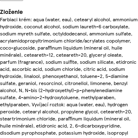
Zloženie
Farbiaci krém: aqua (water, eau), cetearyl alcohol, ammonium
hydroxide, coconut alcohol, sodium laureth-6 carboxylate,
sodium myreth sulfate, octyldodecanol, ammonium sulfate,
acrylamidopropyltrimonium chloride/acrylates copolymer,
coco-glucoside, paraffinum liquidum (mineral oil, huile
minérale), ceteareth-12, ceteareth-20, glyceryl oleate,
parfum (fragrance), sodium sulfite, sodium silicate, etidronic
acid, ascorbic acid, sodium chloride, citric acid, sodium
hydroxide, linalool, phenoxyethanol, toluene-2, 5-diamine
sulfate, geraniol, resorcinol, citronellol, limonene, benzyl
alcohol, N, N-bis (2-hydroxyethyl)-p-phenylenediamine
sulfate, 4-amino-2-hydroxytoluene, methylparaben,
ethylparaben, Vyvíjací roztok: aqua (water, eau), hydrogen
peroxide, cetearyl alcohol, propylene glycol, ceteareth-20,
steartrimonium chloride, paraffinum liquidum (mineral oil,
huile minérale), etidronic acid, 2, 6-dicarboxypyridine,
disodium pyrophosphate, potassium hydroxide, isopropyl