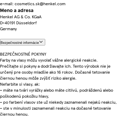
e-mail: cosmetics.sk@henkel.com
Meno a adresa
Henkel AG & Co. KGaA
D-40191 Düsseldorf
Germany
Bezpečnostné informácie
BEZPEČNOSTNÉ POKYNY
Farby na vlasy môžu vyvolať vážne alergické reakcie.
Prečítajte si pokyny a dodržiavajte ich. Tento výrobok nie je
určený pre osoby mladšie ako 16 rokov. Dočasné tetovanie
čiernou henou môže zvýšiť riziko alergie.
Nefarbite si vlasy, ak:
- máte na tvári vyrážky alebo máte citlivú, podráždenú alebo
poškodenú pokožku hlavy,
- po farbení vlasov ste už niekedy zaznamenali nejakú reakciu,
- ste v minulosti zaznamenali reakciu na dočasné tetovanie
čiernou henou.