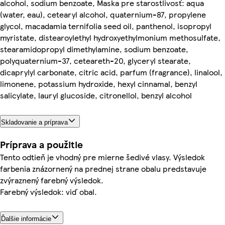
alcohol, sodium benzoate, Maska pre starostlivosť: aqua
(water, eau), cetearyl alcohol, quaternium-87, propylene
glycol, macadamia ternifolia seed oil, panthenol, isopropyl
myristate, distearoylethyl hydroxyethylmonium methosulfate,
stearamidopropyl dimethylamine, sodium benzoate,
polyquaternium-37, ceteareth-20, glyceryl stearate,
dicaprylyl carbonate, citric acid, parfum (fragrance), linalool,
limonene, potassium hydroxide, hexyl cinnamal, benzyl
salicylate, lauryl glucoside, citronellol, benzyl alcohol
Skladovanie a príprava
Príprava a použitie
Tento odtieň je vhodný pre mierne šedivé vlasy. Výsledok
farbenia znázornený na prednej strane obalu predstavuje
zvýraznený farebný výsledok.
Farebný výsledok: viď obal.
Ďalšie informácie