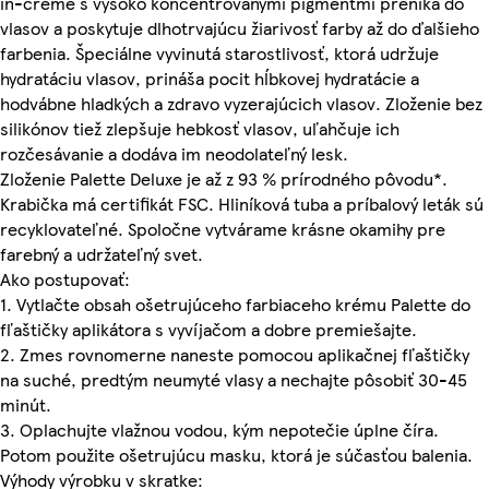
in-creme s vysoko koncentrovanými pigmentmi preniká do
vlasov a poskytuje dlhotrvajúcu žiarivosť farby až do ďalšieho
farbenia. Špeciálne vyvinutá starostlivosť, ktorá udržuje
hydratáciu vlasov, prináša pocit hĺbkovej hydratácie a
hodvábne hladkých a zdravo vyzerajúcich vlasov. Zloženie bez
silikónov tiež zlepšuje hebkosť vlasov, uľahčuje ich
rozčesávanie a dodáva im neodolateľný lesk.
Zloženie Palette Deluxe je až z 93 % prírodného pôvodu*.
Krabička má certifikát FSC. Hliníková tuba a príbalový leták sú
recyklovateľné. Spoločne vytvárame krásne okamihy pre
farebný a udržateľný svet.
Ako postupovať:
1. Vytlačte obsah ošetrujúceho farbiaceho krému Palette do
fľaštičky aplikátora s vyvíjačom a dobre premiešajte.
2. Zmes rovnomerne naneste pomocou aplikačnej fľaštičky
na suché, predtým neumyté vlasy a nechajte pôsobiť 30-45
minút.
3. Oplachujte vlažnou vodou, kým nepotečie úplne číra.
Potom použite ošetrujúcu masku, ktorá je súčasťou balenia.
Výhody výrobku v skratke: