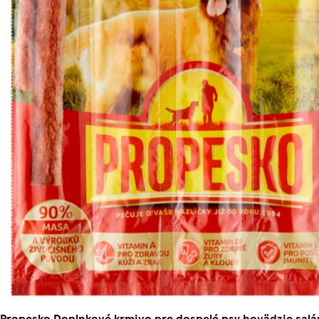
Propesko Doplnkové krmivo pre dospelé psy hovädzie salámk