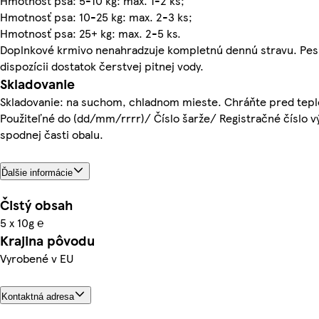
Hmotnosť psa: 5-10 kg: max. 1-2 ks;
Hmotnosť psa: 10-25 kg: max. 2-3 ks;
Hmotnosť psa: 25+ kg: max. 2-5 ks.
Doplnkové krmivo nenahradzuje kompletnú dennú stravu. Pes 
dispozícii dostatok čerstvej pitnej vody.
Skladovanie
Skladovanie: na suchom, chladnom mieste. Chráňte pred tepl
Použiteľné do (dd/mm/rrrr)/ Číslo šarže/ Registračné číslo 
spodnej časti obalu.
Ďalšie informácie
Čistý obsah
5 x 10g ℮
Krajina pôvodu
Vyrobené v EU
Kontaktná adresa