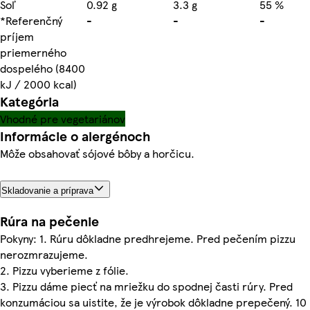
Soľ
0.92 g
3.3 g
55 %
*Referenčný
-
-
-
príjem
priemerného
dospelého (8400
kJ / 2000 kcal)
Kategória
Vhodné pre vegetariánov
Informácie o alergénoch
Môže obsahovať sójové bôby a horčicu.
Skladovanie a príprava
Rúra na pečenie
Pokyny: 1. Rúru dôkladne predhrejeme. Pred pečením pizzu
nerozmrazujeme.
2. Pizzu vyberieme z fólie.
3. Pizzu dáme piecť na mriežku do spodnej časti rúry. Pred
konzumáciou sa uistite, že je výrobok dôkladne prepečený. 10