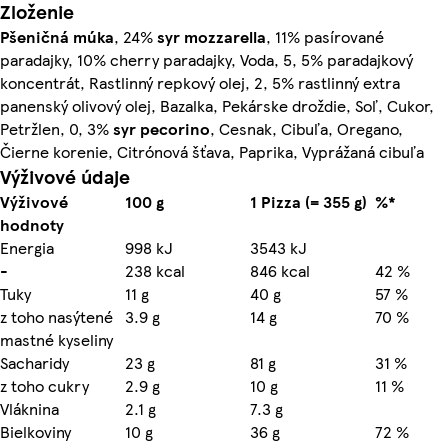
Zloženie
Pšeničná
múka
, 24%
syr
mozzarella
, 11% pasírované
paradajky, 10% cherry paradajky, Voda, 5, 5% paradajkový
koncentrát, Rastlinný repkový olej, 2, 5% rastlinný extra
panenský olivový olej, Bazalka, Pekárske droždie, Soľ, Cukor,
Petržlen, 0, 3%
syr
pecorino
, Cesnak, Cibuľa, Oregano,
Čierne korenie, Citrónová šťava, Paprika, Vyprážaná cibuľa
Výživové údaje
Výživové
100 g
1 Pizza (= 355 g)
%*
hodnoty
Energia
998 kJ
3543 kJ
-
238 kcal
846 kcal
42 %
Tuky
11 g
40 g
57 %
z toho nasýtené
3.9 g
14 g
70 %
mastné kyseliny
Sacharidy
23 g
81 g
31 %
z toho cukry
2.9 g
10 g
11 %
Vláknina
2.1 g
7.3 g
Bielkoviny
10 g
36 g
72 %