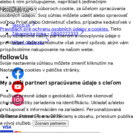
alebo k nim pristupujeme, napríklad k jedinečným
identifikátorom v súboroch cookie, za účelom spracúvania
Kontaktujte nás
osobných údajov. Svoj súhlas môžete udeliť alebo spravovať
voľbou Prijať alebo Odmietnuť všetko, prípadne kedykoľvek v
Tesco.sk
Pravidlách pre ochranu osobných údajov a cookies.
Tieto
Zákaznícka linka - 0800222333
voľby oznámime našim partnerom a neovplyvnia údaje o
Výber obchodu
prehliadaní. Vaše rozhodnutie však zmení spôsob, akým vám
prispôsobíme nakupovanie na našom webe.
followUs
Svoje nastavenia súhlasu môžete zmeniť kliknutím na
Nastavenia cookies v pätičke stránky.
My a naši partneri spracúvame údaje s cieľom
Používať presné údaje o geolokácii. Aktívne skenovať
charakteristiky zariadenia na identifikáciu. Ukladať a/alebo
pristupovať k informáciám na zariadení. Personalizovaná
©
Tesco Stores SR, a.s. 2026
reklama a obsah, meranie reklamy a obsahu, prieskum publika
a vývoj služieb.
Zoznam partnerov