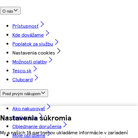
O nás
Prístupnosť
Kde dovážame
Poplatok za službu
Nastavenia cookies
Možnosti platby
Tesco.sk
Clubcard
Pred prvým nákupom
Ako nakupovať
Nastavenia súkromia
Registrácia
Objednanie doručenia
My a našich 18 partnerov ukladáme informácie v zariadení
Moje obľúbené