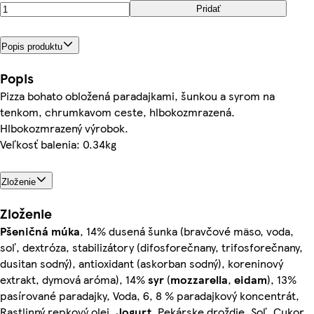
Pridať
Popis produktu
Popis
Pizza bohato obložená paradajkami, šunkou a syrom na
tenkom, chrumkavom ceste, hlbokozmrazená.
Hlbokozmrazený výrobok.
Veľkosť balenia: 0.34kg
Zloženie
Zloženie
Pšeničná
múka
, 14% dusená šunka (bravčové mäso, voda,
soľ, dextróza, stabilizátory (difosforečnany, trifosforečnany,
dusitan sodný), antioxidant (askorban sodný), koreninový
extrakt, dymová aróma), 14%
syr
(
mozzarella
,
eidam
), 13%
pasírované paradajky, Voda, 6, 8 % paradajkový koncentrát,
Rastlinný repkový olej,
Jogurt
, Pekárske droždie, Soľ, Cukor,