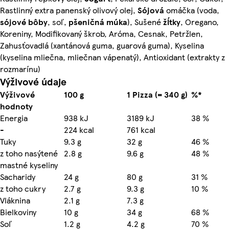
Rastlinný extra panenský olivový olej,
Sójová
omáčka (voda,
sójové bôby
, soľ,
pšeničná múka
), Sušené
žĺtky
, Oregano,
Koreniny, Modifikovaný škrob, Aróma, Cesnak, Petržlen,
Zahusťovadlá (xantánová guma, guarová guma), Kyselina
(kyselina mliečna, mliečnan vápenatý), Antioxidant (extrakty z
rozmarínu)
Výživové údaje
Výživové
100 g
1 Pizza (= 340 g)
%*
hodnoty
Energia
938 kJ
3189 kJ
38 %
-
224 kcal
761 kcal
Tuky
9.3 g
32 g
46 %
z toho nasýtené
2.8 g
9.6 g
48 %
mastné kyseliny
Sacharidy
24 g
80 g
31 %
z toho cukry
2.7 g
9.3 g
10 %
Vláknina
2.1 g
7.3 g
Bielkoviny
10 g
34 g
68 %
Soľ
1.2 g
4.2 g
70 %