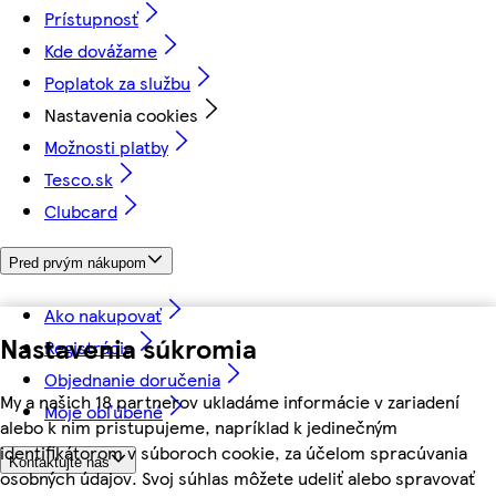
Prístupnosť
Kde dovážame
Poplatok za službu
Nastavenia cookies
Možnosti platby
Tesco.sk
Clubcard
Pred prvým nákupom
Ako nakupovať
Nastavenia súkromia
Registrácia
Objednanie doručenia
My a našich 18 partnerov ukladáme informácie v zariadení
Moje obľúbené
alebo k nim pristupujeme, napríklad k jedinečným
identifikátorom v súboroch cookie, za účelom spracúvania
Kontaktujte nás
osobných údajov. Svoj súhlas môžete udeliť alebo spravovať