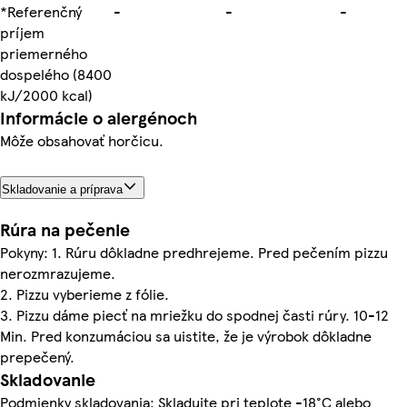
*Referenčný
-
-
-
príjem
priemerného
dospelého (8400
kJ/2000 kcal)
Informácie o alergénoch
Môže obsahovať horčicu.
Skladovanie a príprava
Rúra na pečenie
Pokyny: 1. Rúru dôkladne predhrejeme. Pred pečením pizzu
nerozmrazujeme.
2. Pizzu vyberieme z fólie.
3. Pizzu dáme piecť na mriežku do spodnej časti rúry. 10-12
Min. Pred konzumáciou sa uistite, že je výrobok dôkladne
prepečený.
Skladovanie
Podmienky skladovania: Skladujte pri teplote -18°C alebo