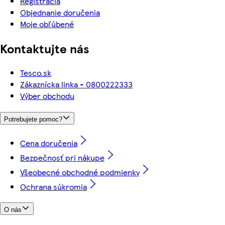
Registrácia
Objednanie doručenia
Moje obľúbené
Kontaktujte nás
Tesco.sk
Zákaznícka linka - 0800222333
Výber obchodu
Potrebujete pomoc?
Cena doručenia
Bezpečnosť pri nákupe
Všeobecné obchodné podmienky
Ochrana súkromia
O nás