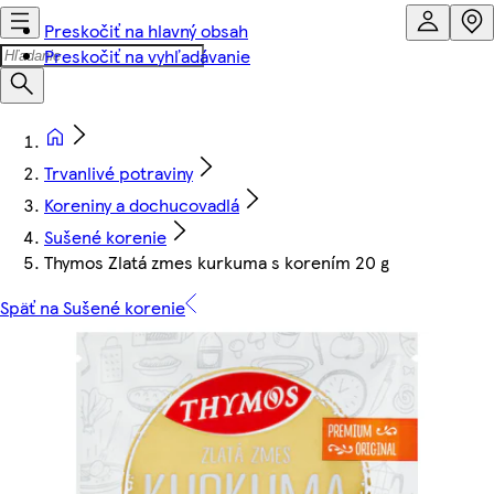
Preskočiť na hlavný obsah
Preskočiť na vyhľadávanie
Trvanlivé potraviny
Koreniny a dochucovadlá
Sušené korenie
Thymos Zlatá zmes kurkuma s korením 20 g
Späť na Sušené korenie