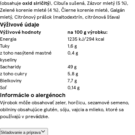
(obsahuje
oxid siričitý
), Cibuľa sušená, Zázvor mletý (5 %),
Zelené korenie mleté (4 %), Čierne korenie mleté, Galgán
mletý, Citrónový prášok (maltodextrín, citrónová šťava)
Výživové údaje
Výživové hodnoty
na 100 g výrobku:
Energia
1235 kJ/294 kcal
Tuky
1,6 g
z toho nasýtené mastné
0,4 g
kyseliny
Sacharidy
49 g
z toho cukry
5,8 g
Bielkoviny
7,7 g
Soľ
0,14 g
Informácie o alergénoch
Výrobok môže obsahovať zeler, horčicu, sezamové semeno,
obilniny obsahujúce glutén, sóju, vajcia a mlieko, ktoré sa
používajú v prevádzke.
Skladovanie a príprava