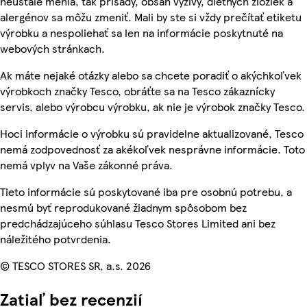
neustále menia, tak prísady, obsah výživy, diétnych zložiek a
alergénov sa môžu zmeniť. Mali by ste si vždy prečítať etiketu
výrobku a nespoliehať sa len na informácie poskytnuté na
webových stránkach.
Ak máte nejaké otázky alebo sa chcete poradiť o akýchkoľvek
výrobkoch značky Tesco, obráťte sa na Tesco zákaznícky
servis, alebo výrobcu výrobku, ak nie je výrobok značky Tesco.
Hoci informácie o výrobku sú pravidelne aktualizované, Tesco
nemá zodpovednosť za akékoľvek nesprávne informácie. Toto
nemá vplyv na Vaše zákonné práva.
Tieto informácie sú poskytované iba pre osobnú potrebu, a
nesmú byť reprodukované žiadnym spôsobom bez
predchádzajúceho súhlasu Tesco Stores Limited ani bez
náležitého potvrdenia.
© TESCO STORES SR, a.s. 2026
Zatiaľ bez recenzií