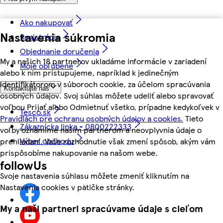
Ako nakupovať
Nastavenia súkromia
Registrácia
Objednanie doručenia
My a našich 18 partnerov ukladáme informácie v zariadení
Moje obľúbené
alebo k nim pristupujeme, napríklad k jedinečným
identifikátorom v súboroch cookie, za účelom spracúvania
Kontaktujte nás
osobných údajov. Svoj súhlas môžete udeliť alebo spravovať
voľbou Prijať alebo Odmietnuť všetko, prípadne kedykoľvek v
Tesco.sk
Pravidlách pre ochranu osobných údajov a cookies.
Tieto
Zákaznícka linka - 0800222333
voľby oznámime našim partnerom a neovplyvnia údaje o
Výber obchodu
prehliadaní. Vaše rozhodnutie však zmení spôsob, akým vám
prispôsobíme nakupovanie na našom webe.
followUs
Svoje nastavenia súhlasu môžete zmeniť kliknutím na
Nastavenia cookies v pätičke stránky.
My a naši partneri spracúvame údaje s cieľom