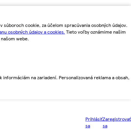
m v súboroch cookie, za účelom spracúvania osobných údajov.
anu osobných údajov a cookies.
Tieto voľby oznámime našim
a našom webe.
ť k informáciám na zariadení. Personalizovaná reklama a obsah,
Prihlásiť
Zaregistrovať
sa
sa