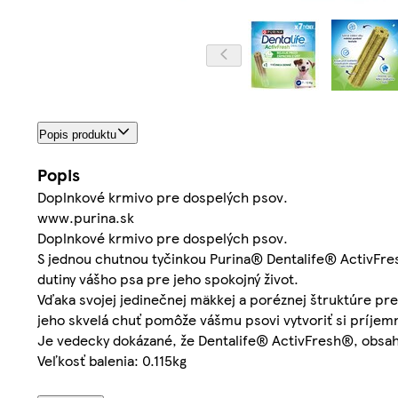
Popis produktu
Popis
Doplnkové krmivo pre dospelých psov.
www.purina.sk
Doplnkové krmivo pre dospelých psov.
S jednou chutnou tyčinkou Purina® Dentalife® ActivFres
dutiny vášho psa pre jeho spokojný život.
Vďaka svojej jedinečnej mäkkej a poréznej štruktúre pr
jeho skvelá chuť pomôže vášmu psovi vytvoriť si príjem
Je vedecky dokázané, že Dentalife® ActivFresh®, obsah
Veľkosť balenia: 0.115kg