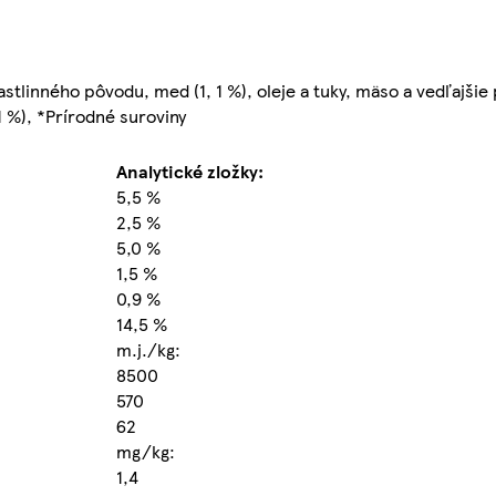
rastlinného pôvodu, med (1, 1 %), oleje a tuky, mäso a vedľajši
21 %), *Prírodné suroviny
Analytické zložky:
5,5 %
2,5 %
5,0 %
1,5 %
0,9 %
14,5 %
m.j./kg:
8500
570
62
mg/kg:
1,4