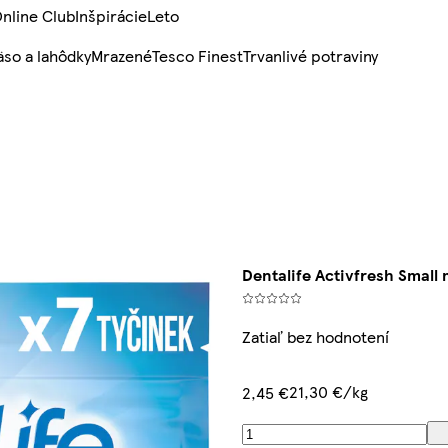
nline Club
Inšpirácie
Leto
so a lahôdky
Mrazené
Tesco Finest
Trvanlivé potraviny
Dentalife Activfresh Small 
Zatiaľ bez hodnotení
21,30 €/kg
2,45 €