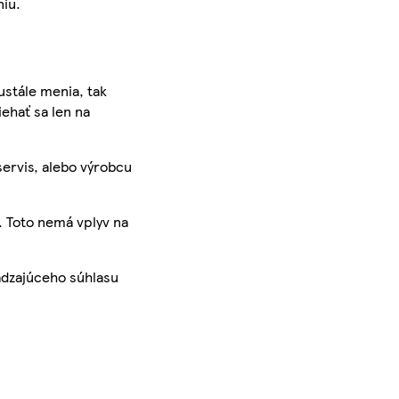
niu.
ustále menia, tak
iehať sa len na
servis, alebo výrobcu
. Toto nemá vplyv na
ádzajúceho súhlasu