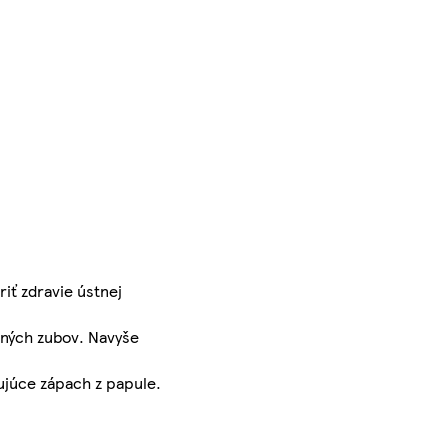
iť zdravie ústnej
pných zubov. Navyše
ujúce zápach z papule.