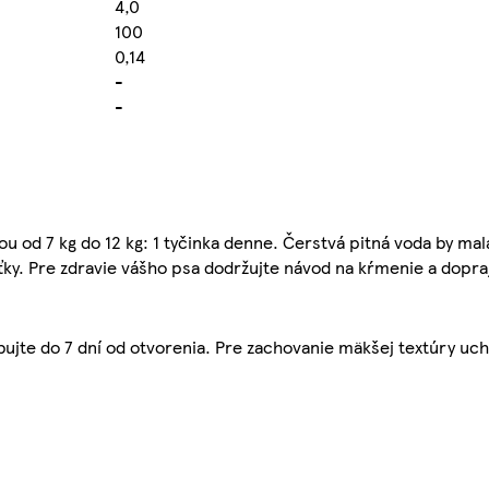
4,0
100
0,14
-
-
od 7 kg do 12 kg: 1 tyčinka denne. Čerstvá pitná voda by mala
úťky. Pre zdravie vášho psa dodržujte návod na kŕmenie a dopr
jte do 7 dní od otvorenia. Pre zachovanie mäkšej textúry uch