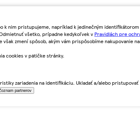
bo k nim pristupujeme, napríklad k jedinečným identifikátoro
o Odmietnuť všetko, prípadne kedykoľvek v
Pravidlách pre ochr
tie však zmení spôsob, akým vám prispôsobíme nakupovanie n
ia cookies v pätičke stránky.
istiky zariadenia na identifikáciu. Ukladať a/alebo pristupova
Zoznam partnerov