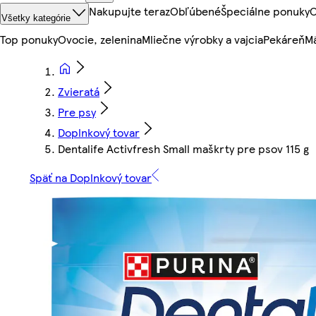
Nakupujte teraz
Obľúbené
Špeciálne ponuky
O
Všetky kategórie
Top ponuky
Ovocie, zelenina
Mliečne výrobky a vajcia
Pekáreň
Mä
Zvieratá
Pre psy
Doplnkový tovar
Dentalife Activfresh Small maškrty pre psov 115 g
Späť na Doplnkový tovar