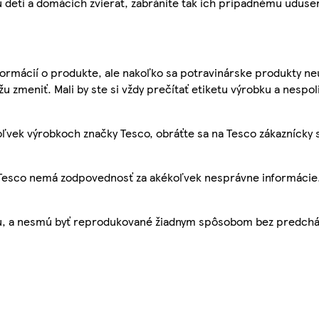
 detí a domácich zvierat, zabránite tak ich prípadnému uduse
ormácií o produkte, ale nakoľko sa potravinárske produkty ne
žu zmeniť. Mali by ste si vždy prečítať etiketu výrobku a nespol
ľvek výrobkoch značky Tesco, obráťte sa na Tesco zákaznícky 
, Tesco nemá zodpovednosť za akékoľvek nesprávne informácie
bu, a nesmú byť reprodukované žiadnym spôsobom bez predch