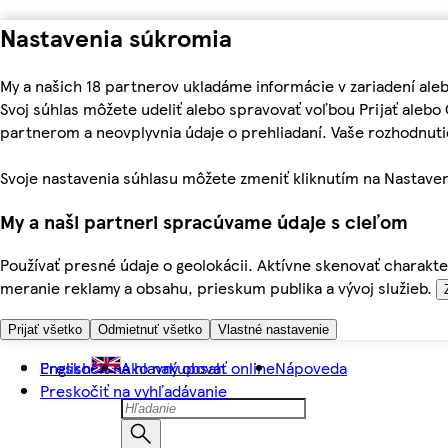
Nastavenia súkromia
My a našich 18 partnerov ukladáme informácie v zariadení ale
Svoj súhlas môžete udeliť alebo spravovať voľbou Prijať aleb
partnerom a neovplyvnia údaje o prehliadaní. Vaše rozhodnu
Svoje nastavenia súhlasu môžete zmeniť kliknutím na Nastaven
My a naši partneri spracúvame údaje s cieľom
Používať presné údaje o geolokácii. Aktívne skenovať charakter
meranie reklamy a obsahu, prieskum publika a vývoj služieb.
Prijať všetko
Odmietnuť všetko
Vlastné nastavenie
Preskočiť na hlavný obsah
English
Ako nakupovať online
Nápoveda
Preskočiť na vyhľadávanie