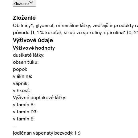
Zloženie
Zloženie
Obilniny*, glycerol, minerálne látky, vedľajšie produkty 
pôvodu (1, 1 % kuraťa), sirup zo spiruliny, spirulina* (0, 
Výživové údaje
Výživové hodnoty
dusíkaté látky:
obsah tuku:
popol:
vláknina:
vápnik:
vlhkosť:
Výživné doplnkové látky:
vitamín A:
vitamín D3:
vitamín E:
-
jodičnan vápenatý bezvodý: (I:)