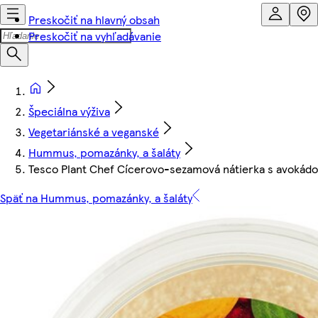
Preskočiť na hlavný obsah
Preskočiť na vyhľadávanie
Špeciálna výživa
Vegetariánské a veganské
Hummus, pomazánky, a šaláty
Tesco Plant Chef Cícerovo-sezamová nátierka s avokád
Späť na Hummus, pomazánky, a šaláty