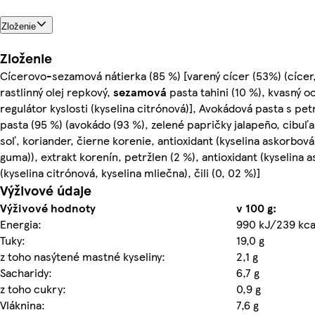
Zloženie
Zloženie
Cícerovo-sezamová nátierka (85 %) [varený cícer (53%) (cícer,
rastlinný olej repkový,
sezamová
pasta tahini (10 %), kvasný oc
regulátor kyslosti (kyselina citrónová)], Avokádová pasta s pe
pasta (95 %) (avokádo (93 %), zelené papričky jalapeño, cibuľa,
soľ, koriander, čierne korenie, antioxidant (kyselina askorbov
guma)), extrakt korenín, petržlen (2 %), antioxidant (kyselina a
(kyselina citrónová, kyselina mliečna), čili (0, 02 %)]
Výživové údaje
Výživové hodnoty
v 100 g:
Energia:
990 kJ/239 kca
Tuky:
19,0 g
z toho nasýtené mastné kyseliny:
2,1 g
Sacharidy:
6,7 g
z toho cukry:
0,9 g
Vláknina:
7,6 g