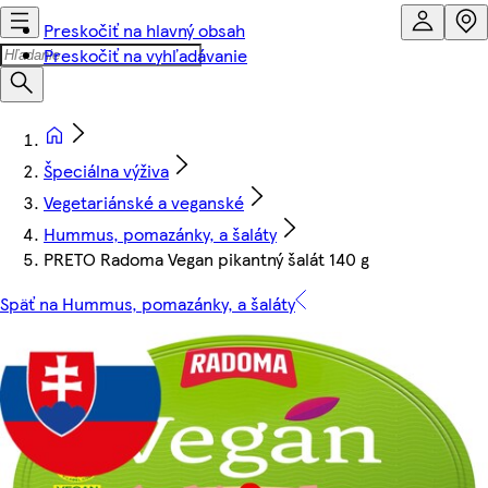
Preskočiť na hlavný obsah
Preskočiť na vyhľadávanie
Špeciálna výživa
Vegetariánské a veganské
Hummus, pomazánky, a šaláty
PRETO Radoma Vegan pikantný šalát 140 g
Späť na Hummus, pomazánky, a šaláty