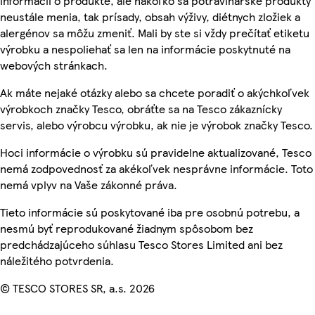
informácií o produkte, ale nakoľko sa potravinárske produkty
neustále menia, tak prísady, obsah výživy, diétnych zložiek a
alergénov sa môžu zmeniť. Mali by ste si vždy prečítať etiketu
výrobku a nespoliehať sa len na informácie poskytnuté na
webových stránkach.
Ak máte nejaké otázky alebo sa chcete poradiť o akýchkoľvek
výrobkoch značky Tesco, obráťte sa na Tesco zákaznícky
servis, alebo výrobcu výrobku, ak nie je výrobok značky Tesco.
Hoci informácie o výrobku sú pravidelne aktualizované, Tesco
nemá zodpovednosť za akékoľvek nesprávne informácie. Toto
nemá vplyv na Vaše zákonné práva.
Tieto informácie sú poskytované iba pre osobnú potrebu, a
nesmú byť reprodukované žiadnym spôsobom bez
predchádzajúceho súhlasu Tesco Stores Limited ani bez
náležitého potvrdenia.
© TESCO STORES SR, a.s. 2026