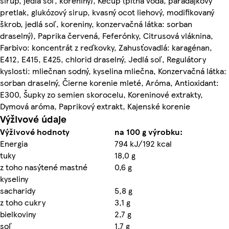
sirup, jedlá soľ, koreniny), Kečup (pitná voda, paradajkový
pretlak, glukózový sirup, kvasný ocot liehový, modifikovaný
škrob, jedlá soľ, koreniny, konzervačná látka: sorban
draselný), Paprika červená, Feferónky, Citrusová vláknina,
Farbivo: koncentrát z reďkovky, Zahusťovadlá: karagénan,
E412, E415, E425, chlorid draselný, Jedlá soľ, Regulátory
kyslosti: mliečnan sodný, kyselina mliečna, Konzervačná látka:
sorban draselný, Čierne korenie mleté, Aróma, Antioxidant:
E300, Šupky zo semien skorocelu, Koreninové extrakty,
Dymová aróma, Paprikový extrakt, Kajenské korenie
Výživové údaje
Výživové hodnoty
na 100 g výrobku:
Energia
794 kJ/192 kcal
tuky
18,0 g
z toho nasýtené mastné
0,6 g
kyseliny
sacharidy
5,8 g
z toho cukry
3,1 g
bielkoviny
2,7 g
soľ
1,7 g