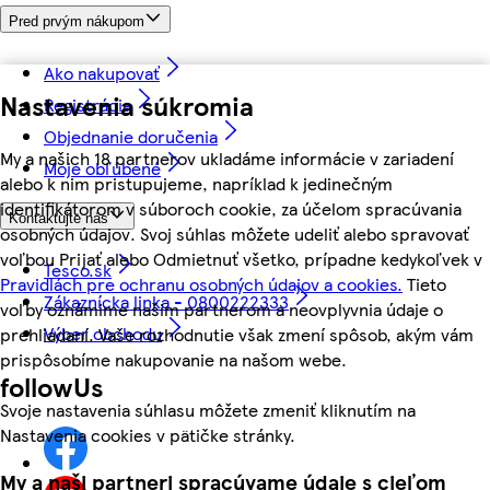
Pred prvým nákupom
Ako nakupovať
Nastavenia súkromia
Registrácia
Objednanie doručenia
My a našich 18 partnerov ukladáme informácie v zariadení
Moje obľúbené
alebo k nim pristupujeme, napríklad k jedinečným
identifikátorom v súboroch cookie, za účelom spracúvania
Kontaktujte nás
osobných údajov. Svoj súhlas môžete udeliť alebo spravovať
voľbou Prijať alebo Odmietnuť všetko, prípadne kedykoľvek v
Tesco.sk
Pravidlách pre ochranu osobných údajov a cookies.
Tieto
Zákaznícka linka - 0800222333
voľby oznámime našim partnerom a neovplyvnia údaje o
Výber obchodu
prehliadaní. Vaše rozhodnutie však zmení spôsob, akým vám
prispôsobíme nakupovanie na našom webe.
followUs
Svoje nastavenia súhlasu môžete zmeniť kliknutím na
Nastavenia cookies v pätičke stránky.
My a naši partneri spracúvame údaje s cieľom