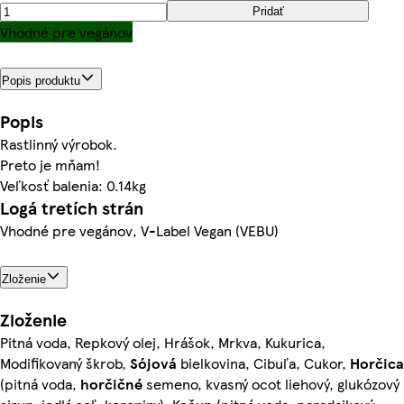
Pridať
Vhodné pre vegánov
Popis produktu
Popis
Rastlinný výrobok.
Preto je mňam!
Veľkosť balenia: 0.14kg
Logá tretích strán
Vhodné pre vegánov, V-Label Vegan (VEBU)
Zloženie
Zloženie
Pitná voda, Repkový olej, Hrášok, Mrkva, Kukurica,
Modifikovaný škrob,
Sójová
bielkovina, Cibuľa, Cukor,
Horčica
(pitná voda,
horčičné
semeno, kvasný ocot liehový, glukózový