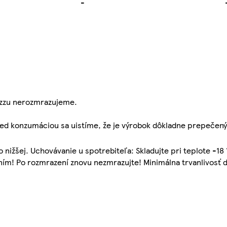
-
izzu nerozmrazujeme.
red konzumáciou sa uistíme, že je výrobok dôkladne prepečený. 
 nižšej. Uchovávanie u spotrebiteľa: Skladujte pri teplote -18 
ím! Po rozmrazení znovu nezmrazujte! Minimálna trvanlivosť do