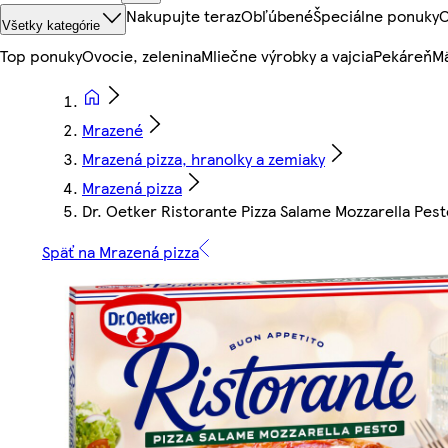
Nakupujte teraz
Obľúbené
Špeciálne ponuky
O
Všetky kategórie
Top ponuky
Ovocie, zelenina
Mliečne výrobky a vajcia
Pekáreň
Mä
Mrazené
Mrazená pizza, hranolky a zemiaky
Mrazená pizza
Dr. Oetker Ristorante Pizza Salame Mozzarella Pest
Späť na Mrazená pizza