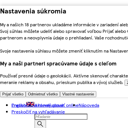
Nastavenia súkromia
My a našich 18 partnerov ukladáme informácie v zariadení ale
Svoj súhlas môžete udeliť alebo spravovať voľbou Prijať aleb
partnerom a neovplyvnia údaje o prehliadaní. Vaše rozhodnu
Svoje nastavenia súhlasu môžete zmeniť kliknutím na Nastaven
My a naši partneri spracúvame údaje s cieľom
Používať presné údaje o geolokácii. Aktívne skenovať charakter
meranie reklamy a obsahu, prieskum publika a vývoj služieb.
Prijať všetko
Odmietnuť všetko
Vlastné nastavenie
Preskočiť na hlavný obsah
English
Ako nakupovať online
Nápoveda
Preskočiť na vyhľadávanie