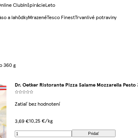
nline Club
Inšpirácie
Leto
so a lahôdky
Mrazené
Tesco Finest
Trvanlivé potraviny
o 360 g
Dr. Oetker Ristorante Pizza Salame Mozzarella Pesto 
Zatiaľ bez hodnotení
10,25 €/kg
3,69 €
Pridať