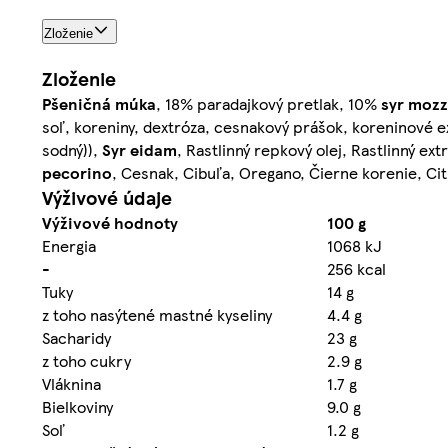
Zloženie
Zloženie
Pšeničná múka
, 18% paradajkový pretlak, 10%
syr
mozz
soľ, koreniny, dextróza, cesnakový prášok, koreninové ext
sodný)),
Syr
eidam
, Rastlinný repkový olej, Rastlinný ex
pecorino
, Cesnak, Cibuľa, Oregano, Čierne korenie, Ci
Výživové údaje
Výživové hodnoty
100 g
Energia
1068 kJ
-
256 kcal
Tuky
14 g
z toho nasýtené mastné kyseliny
4.4 g
Sacharidy
23 g
z toho cukry
2.9 g
Vláknina
1.7 g
Bielkoviny
9.0 g
Soľ
1.2 g