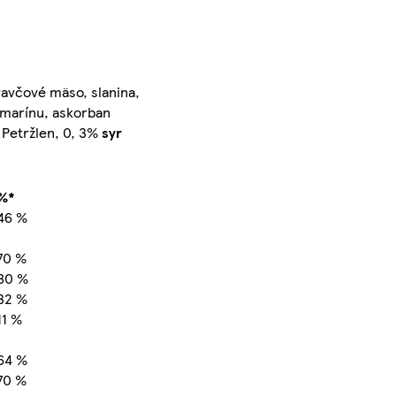
ravčové mäso, slanina,
ozmarínu, askorban
, Petržlen, 0, 3%
syr
%*
46 %
70 %
80 %
32 %
11 %
64 %
70 %