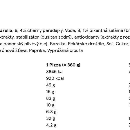
arella
, 9, 4% cherry paradajky, Voda, 8, 1% pikantná saláma (b
rakty, stabilizátor (dusitan sodný), antioxidanty (extrakty z r
tra panenský olivový olej, Bazalka, Pekárske droždie, Soľ, Cukor
trónová šťava, Paprika, Vyprážaná cibuľa
1 Pizza (= 360 g)
3846 kJ
920 kcal
49 g
16 g
83 g
10 g
6.3 g
32 g
4.2 g