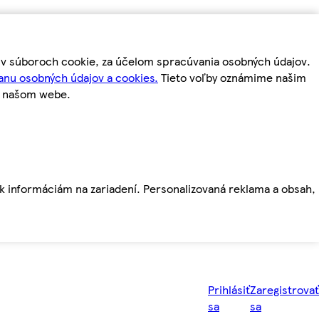
m v súboroch cookie, za účelom spracúvania osobných údajov.
anu osobných údajov a cookies.
Tieto voľby oznámime našim
a našom webe.
ť k informáciám na zariadení. Personalizovaná reklama a obsah,
Prihlásiť
Zaregistrovať
sa
sa