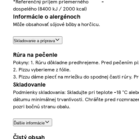
*Referenčný príjem priemerného
-
dospelého (8400 kJ / 2000 kcal)
Informácie o alergénoch
Môže obsahovať sójové bôby a horčicu.
Skladovanie a príprava
Rúra na pečenie
Pokyny: 1. Rúru dôkladne predhrejeme. Pred pečením p
2. Pizzu vyberieme z fólie.
3. Pizzu dáme piecť na mriežku do spodnej časti rúry. P
Skladovanie
Podmienky skladovania: Skladujte pri teplote -18 °C alebo
dátumu minimálnej trvanlivosti. Chráňte pred rozmrazen
pozri bočnú stranu obalu.
Ďalšie informácie
Čistý obsah