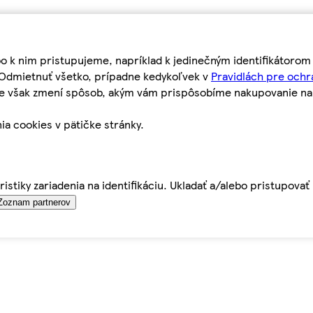
bo k nim pristupujeme, napríklad k jedinečným identifikátoro
o Odmietnuť všetko, prípadne kedykoľvek v
Pravidlách pre ochr
tie však zmení spôsob, akým vám prispôsobíme nakupovanie n
ia cookies v pätičke stránky.
istiky zariadenia na identifikáciu. Ukladať a/alebo pristupova
Zoznam partnerov