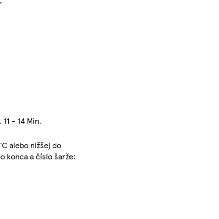
-
11 - 14 Min.
°C alebo nižšej do
 konca a číslo šarže: