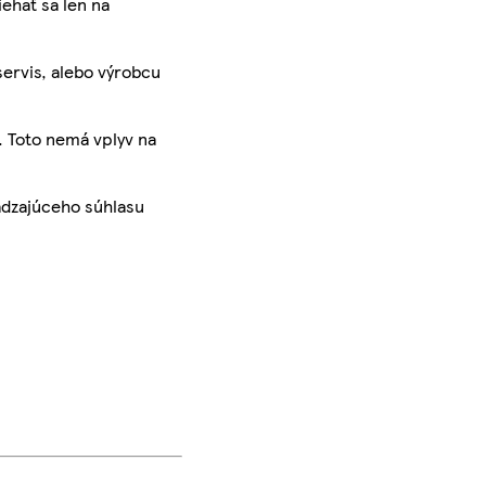
iehať sa len na
servis, alebo výrobcu
. Toto nemá vplyv na
ádzajúceho súhlasu