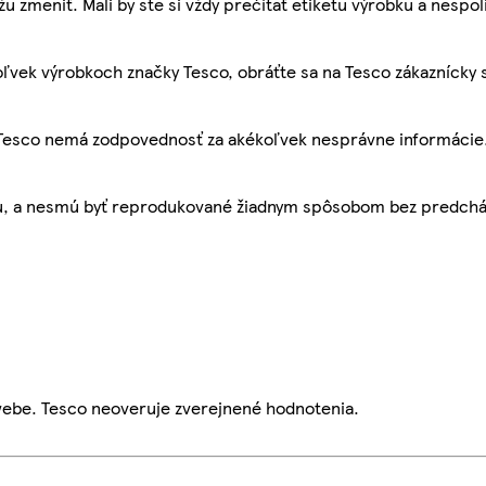
žu zmeniť. Mali by ste si vždy prečítať etiketu výrobku a nespol
ľvek výrobkoch značky Tesco, obráťte sa na Tesco zákaznícky 
, Tesco nemá zodpovednosť za akékoľvek nesprávne informácie
bu, a nesmú byť reprodukované žiadnym spôsobom bez predch
webe. Tesco neoveruje zverejnené hodnotenia.