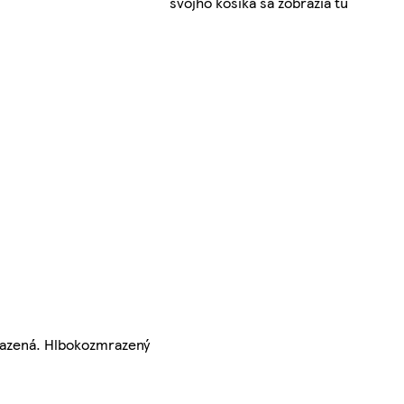
svojho košíka sa zobrazia tu
razená. Hlbokozmrazený