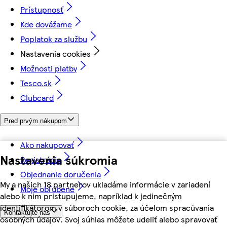
Prístupnosť
Kde dovážame
Poplatok za službu
Nastavenia cookies
Možnosti platby
Tesco.sk
Clubcard
Pred prvým nákupom
Ako nakupovať
Nastavenia súkromia
Registrácia
Objednanie doručenia
My a našich 18 partnerov ukladáme informácie v zariadení
Moje obľúbené
alebo k nim pristupujeme, napríklad k jedinečným
identifikátorom v súboroch cookie, za účelom spracúvania
Kontaktujte nás
osobných údajov. Svoj súhlas môžete udeliť alebo spravovať