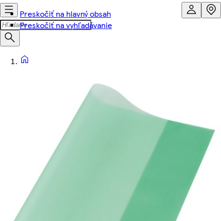
Preskočiť na hlavný obsah
Preskočiť na vyhľadávanie