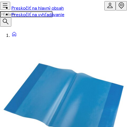
Preskočiť na hlavný obsah
Preskočiť na vyhľadávanie