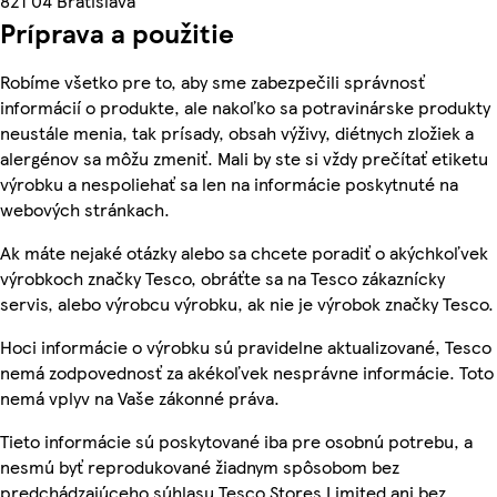
821 04 Bratislava
Príprava a použitie
Robíme všetko pre to, aby sme zabezpečili správnosť
informácií o produkte, ale nakoľko sa potravinárske produkty
neustále menia, tak prísady, obsah výživy, diétnych zložiek a
alergénov sa môžu zmeniť. Mali by ste si vždy prečítať etiketu
výrobku a nespoliehať sa len na informácie poskytnuté na
webových stránkach.
Ak máte nejaké otázky alebo sa chcete poradiť o akýchkoľvek
výrobkoch značky Tesco, obráťte sa na Tesco zákaznícky
servis, alebo výrobcu výrobku, ak nie je výrobok značky Tesco.
Hoci informácie o výrobku sú pravidelne aktualizované, Tesco
nemá zodpovednosť za akékoľvek nesprávne informácie. Toto
nemá vplyv na Vaše zákonné práva.
Tieto informácie sú poskytované iba pre osobnú potrebu, a
nesmú byť reprodukované žiadnym spôsobom bez
predchádzajúceho súhlasu Tesco Stores Limited ani bez