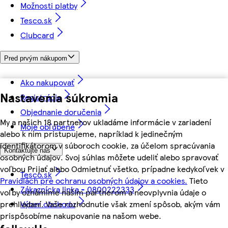
Možnosti platby
Tesco.sk
Clubcard
Pred prvým nákupom
Ako nakupovať
Nastavenia súkromia
Registrácia
Objednanie doručenia
My a našich 18 partnerov ukladáme informácie v zariadení
Moje obľúbené
alebo k nim pristupujeme, napríklad k jedinečným
identifikátorom v súboroch cookie, za účelom spracúvania
Kontaktujte nás
osobných údajov. Svoj súhlas môžete udeliť alebo spravovať
voľbou Prijať alebo Odmietnuť všetko, prípadne kedykoľvek v
Tesco.sk
Pravidlách pre ochranu osobných údajov a cookies.
Tieto
Zákaznícka linka - 0800222333
voľby oznámime našim partnerom a neovplyvnia údaje o
prehliadaní. Vaše rozhodnutie však zmení spôsob, akým vám
Výber obchodu
prispôsobíme nakupovanie na našom webe.