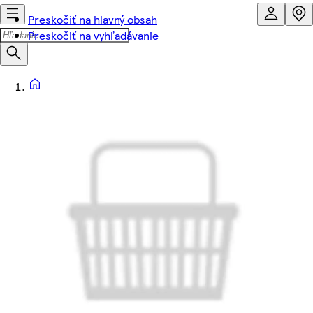
Preskočiť na hlavný obsah
Preskočiť na vyhľadávanie