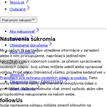
Tesco.sk
Clubcard
Pred prvým nákupom
Ako nakupovať
Nastavenia súkromia
Registrácia
Objednanie doručenia
My a našich 18 partnerov ukladáme informácie v zariadení
Moje obľúbené
alebo k nim pristupujeme, napríklad k jedinečným
identifikátorom v súboroch cookie, za účelom spracúvania
Kontaktujte nás
osobných údajov. Svoj súhlas môžete udeliť alebo spravovať
voľbou Prijať alebo Odmietnuť všetko, prípadne kedykoľvek v
Tesco.sk
Pravidlách pre ochranu osobných údajov a cookies.
Tieto
Zákaznícka linka - 0800222333
voľby oznámime našim partnerom a neovplyvnia údaje o
Výber obchodu
prehliadaní. Vaše rozhodnutie však zmení spôsob, akým vám
prispôsobíme nakupovanie na našom webe.
followUs
Svoje nastavenia súhlasu môžete zmeniť kliknutím na