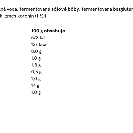
pitná voda, fermentované
sójové bôby
, fermentovaná bezglut
ok, zmes korenín (1 %))
100 g obsahuje
573 kJ
137 kcal
8,0 g
1,0 g
1,8 g
0,5 g
1,0 g
14 g
1,0 g