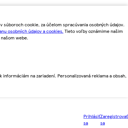
m v súboroch cookie, za účelom spracúvania osobných údajov.
anu osobných údajov a cookies.
Tieto voľby oznámime našim
a našom webe.
ť k informáciám na zariadení. Personalizovaná reklama a obsah,
Prihlásiť
Zaregistrovať
sa
sa