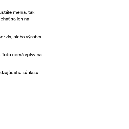
ustále menia, tak
iehať sa len na
servis, alebo výrobcu
. Toto nemá vplyv na
ádzajúceho súhlasu