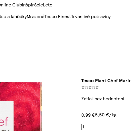
nline Club
Inšpirácie
Leto
so a lahôdky
Mrazené
Tesco Finest
Trvanlivé potraviny
Tesco Plant Chef Mari
Zatiaľ bez hodnotení
5,50 €/kg
0,99 €