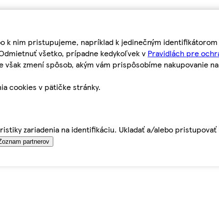
bo k nim pristupujeme, napríklad k jedinečným identifikátoro
o Odmietnuť všetko, prípadne kedykoľvek v
Pravidlách pre ochr
tie však zmení spôsob, akým vám prispôsobíme nakupovanie n
ia cookies v pätičke stránky.
istiky zariadenia na identifikáciu. Ukladať a/alebo pristupova
Zoznam partnerov