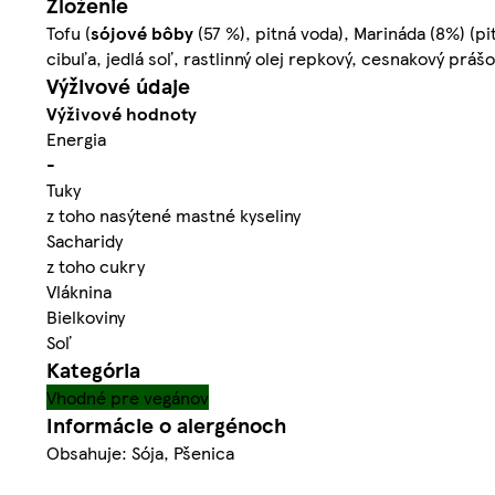
Zloženie
Tofu (
sójové bôby
(57 %), pitná voda), Marináda (8%) (
cibuľa, jedlá soľ, rastlinný olej repkový, cesnakový práš
Výživové údaje
Výživové hodnoty
Energia
-
Tuky
z toho nasýtené mastné kyseliny
Sacharidy
z toho cukry
Vláknina
Bielkoviny
Soľ
Kategória
Vhodné pre vegánov
Informácie o alergénoch
Obsahuje: Sója, Pšenica