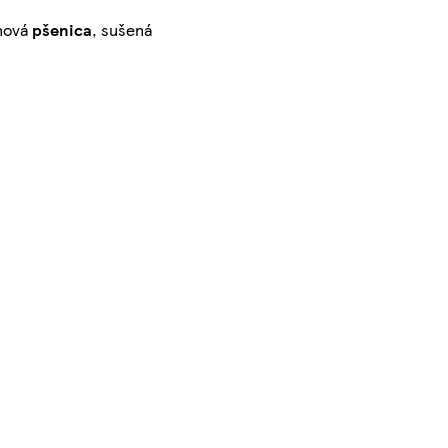
énová
pšenica
, sušená