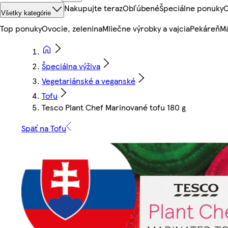
Nakupujte teraz
Obľúbené
Špeciálne ponuky
O
Všetky kategórie
Top ponuky
Ovocie, zelenina
Mliečne výrobky a vajcia
Pekáreň
Mä
Špeciálna výživa
Vegetariánské a veganské
Tofu
Tesco Plant Chef Marinované tofu 180 g
Späť na Tofu