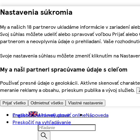
Nastavenia súkromia
My a našich 18 partnerov ukladáme informácie v zariadení ale
Svoj súhlas môžete udeliť alebo spravovať voľbou Prijať aleb
partnerom a neovplyvnia údaje o prehliadaní. Vaše rozhodnu
Svoje nastavenia súhlasu môžete zmeniť kliknutím na Nastaven
My a naši partneri spracúvame údaje s cieľom
Používať presné údaje o geolokácii. Aktívne skenovať charakter
meranie reklamy a obsahu, prieskum publika a vývoj služieb.
Prijať všetko
Odmietnuť všetko
Vlastné nastavenie
Preskočiť na hlavný obsah
English
Ako nakupovať online
Nápoveda
Preskočiť na vyhľadávanie