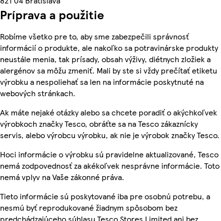
821 04 Bratislava
Príprava a použitie
Robíme všetko pre to, aby sme zabezpečili správnosť
informácií o produkte, ale nakoľko sa potravinárske produkty
neustále menia, tak prísady, obsah výživy, diétnych zložiek a
alergénov sa môžu zmeniť. Mali by ste si vždy prečítať etiketu
výrobku a nespoliehať sa len na informácie poskytnuté na
webových stránkach.
Ak máte nejaké otázky alebo sa chcete poradiť o akýchkoľvek
výrobkoch značky Tesco, obráťte sa na Tesco zákaznícky
servis, alebo výrobcu výrobku, ak nie je výrobok značky Tesco.
Hoci informácie o výrobku sú pravidelne aktualizované, Tesco
nemá zodpovednosť za akékoľvek nesprávne informácie. Toto
nemá vplyv na Vaše zákonné práva.
Tieto informácie sú poskytované iba pre osobnú potrebu, a
nesmú byť reprodukované žiadnym spôsobom bez
predchádzajúceho súhlasu Tesco Stores Limited ani bez