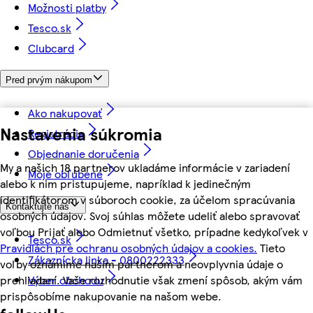
Možnosti platby
Tesco.sk
Clubcard
Pred prvým nákupom
Ako nakupovať
Nastavenia súkromia
Registrácia
Objednanie doručenia
My a našich 18 partnerov ukladáme informácie v zariadení
Moje obľúbené
alebo k nim pristupujeme, napríklad k jedinečným
identifikátorom v súboroch cookie, za účelom spracúvania
Kontaktujte nás
osobných údajov. Svoj súhlas môžete udeliť alebo spravovať
voľbou Prijať alebo Odmietnuť všetko, prípadne kedykoľvek v
Tesco.sk
Pravidlách pre ochranu osobných údajov a cookies.
Tieto
Zákaznícka linka - 0800222333
voľby oznámime našim partnerom a neovplyvnia údaje o
prehliadaní. Vaše rozhodnutie však zmení spôsob, akým vám
Výber obchodu
prispôsobíme nakupovanie na našom webe.