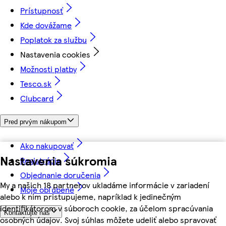
Prístupnosť
Kde dovážame
Poplatok za službu
Nastavenia cookies
Možnosti platby
Tesco.sk
Clubcard
Pred prvým nákupom
Ako nakupovať
Nastavenia súkromia
Registrácia
Objednanie doručenia
My a našich 18 partnerov ukladáme informácie v zariadení
Moje obľúbené
alebo k nim pristupujeme, napríklad k jedinečným
identifikátorom v súboroch cookie, za účelom spracúvania
Kontaktujte nás
osobných údajov. Svoj súhlas môžete udeliť alebo spravovať