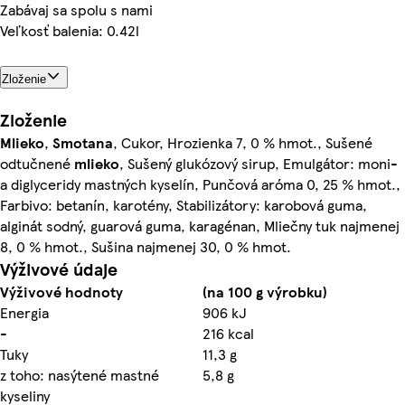
Zabávaj sa spolu s nami
Veľkosť balenia: 0.42l
Zloženie
Zloženie
Mlieko
,
Smotana
, Cukor, Hrozienka 7, 0 % hmot., Sušené
odtučnené
mlieko
, Sušený glukózový sirup, Emulgátor: moni-
a diglyceridy mastných kyselín, Punčová aróma 0, 25 % hmot.,
Farbivo: betanín, karotény, Stabilizátory: karobová guma,
alginát sodný, guarová guma, karagénan, Mliečny tuk najmenej
8, 0 % hmot., Sušina najmenej 30, 0 % hmot.
Výživové údaje
Výživové hodnoty
(na 100 g výrobku)
Energia
906 kJ
-
216 kcal
Tuky
11,3 g
z toho: nasýtené mastné
5,8 g
kyseliny