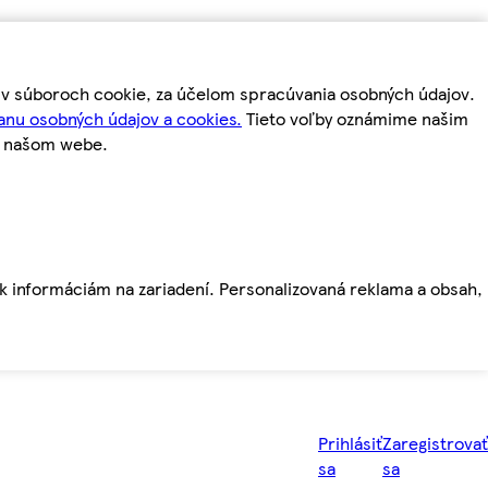
m v súboroch cookie, za účelom spracúvania osobných údajov.
anu osobných údajov a cookies.
Tieto voľby oznámime našim
a našom webe.
ť k informáciám na zariadení. Personalizovaná reklama a obsah,
Prihlásiť
Zaregistrovať
sa
sa