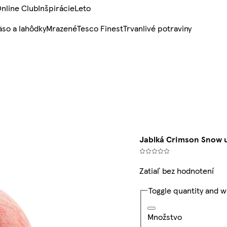
nline Club
Inšpirácie
Leto
so a lahôdky
Mrazené
Tesco Finest
Trvanlivé potraviny
Jablká Crimson Snow 
Zatiaľ bez hodnotení
Toggle quantity and w
Množstvo