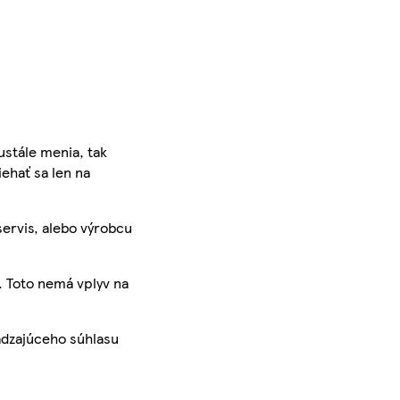
ustále menia, tak
iehať sa len na
servis, alebo výrobcu
. Toto nemá vplyv na
ádzajúceho súhlasu