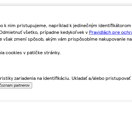
bo k nim pristupujeme, napríklad k jedinečným identifikátoro
o Odmietnuť všetko, prípadne kedykoľvek v
Pravidlách pre ochr
tie však zmení spôsob, akým vám prispôsobíme nakupovanie n
ia cookies v pätičke stránky.
istiky zariadenia na identifikáciu. Ukladať a/alebo pristupova
Zoznam partnerov