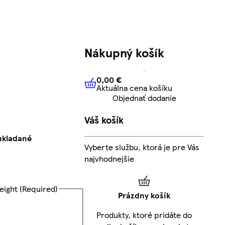
Nákupný košík
0,00 €
Aktuálna cena košíku
0,00 €
Aktuálna cena košíku
Objednať dodanie
Váš košík
ukladané
Vyberte službu, ktorá je pre Vás
najvhodnejšie
eight
(Required)
Prázdny košík
Produkty, ktoré pridáte do