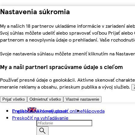
Nastavenia súkromia
My a našich 18 partnerov ukladáme informácie v zariadení ale
Svoj súhlas môžete udeliť alebo spravovať voľbou Prijať aleb
partnerom a neovplyvnia údaje o prehliadaní. Vaše rozhodnu
Svoje nastavenia súhlasu môžete zmeniť kliknutím na Nastaven
My a naši partneri spracúvame údaje s cieľom
Používať presné údaje o geolokácii. Aktívne skenovať charakter
meranie reklamy a obsahu, prieskum publika a vývoj služieb.
Prijať všetko
Odmietnuť všetko
Vlastné nastavenie
Preskočiť na hlavný obsah
English
Ako nakupovať online
Nápoveda
Preskočiť na vyhľadávanie