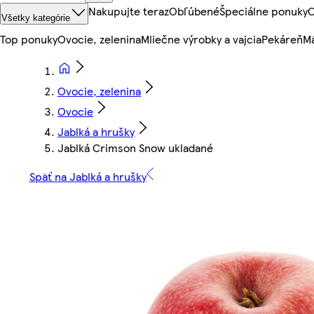
Nakupujte teraz
Obľúbené
Špeciálne ponuky
O
Všetky kategórie
Top ponuky
Ovocie, zelenina
Mliečne výrobky a vajcia
Pekáreň
Mä
Ovocie, zelenina
Ovocie
Jablká a hrušky
Jablká Crimson Snow ukladané
Späť na Jablká a hrušky