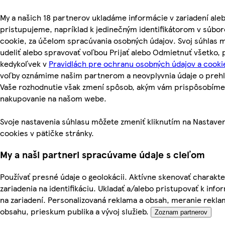
My a našich 18 partnerov ukladáme informácie v zariadení ale
pristupujeme, napríklad k jedinečným identifikátorom v súbo
cookie, za účelom spracúvania osobných údajov. Svoj súhlas 
udeliť alebo spravovať voľbou Prijať alebo Odmietnuť všetko,
kedykoľvek v
Pravidlách pre ochranu osobných údajov a cooki
voľby oznámime našim partnerom a neovplyvnia údaje o prehl
Vaše rozhodnutie však zmení spôsob, akým vám prispôsobíme
nakupovanie na našom webe.
Svoje nastavenia súhlasu môžete zmeniť kliknutím na Nastave
cookies v pätičke stránky.
My a naši partneri spracúvame údaje s cieľom
Používať presné údaje o geolokácii. Aktívne skenovať charakte
zariadenia na identifikáciu. Ukladať a/alebo pristupovať k inf
na zariadení. Personalizovaná reklama a obsah, meranie rekla
obsahu, prieskum publika a vývoj služieb.
Zoznam partnerov