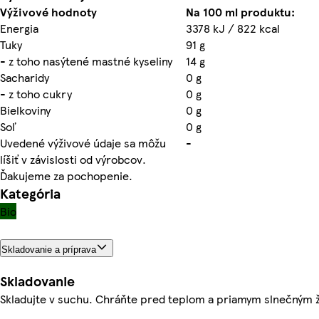
Výživové hodnoty
Na 100 ml produktu:
Energia
3378 kJ / 822 kcal
Tuky
91 g
- z toho nasýtené mastné kyseliny
14 g
Sacharidy
0 g
- z toho cukry
0 g
Bielkoviny
0 g
Soľ
0 g
Uvedené výživové údaje sa môžu
-
líšiť v závislosti od výrobcov.
Ďakujeme za pochopenie.
Kategória
Bio
Skladovanie a príprava
Skladovanie
Skladujte v suchu. Chráňte pred teplom a priamym slnečným 