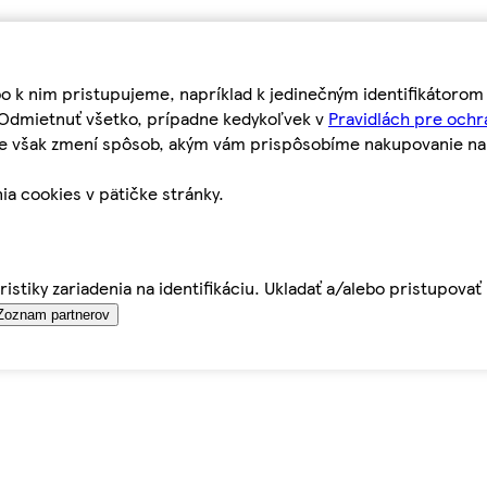
bo k nim pristupujeme, napríklad k jedinečným identifikátoro
o Odmietnuť všetko, prípadne kedykoľvek v
Pravidlách pre ochr
tie však zmení spôsob, akým vám prispôsobíme nakupovanie n
ia cookies v pätičke stránky.
istiky zariadenia na identifikáciu. Ukladať a/alebo pristupova
Zoznam partnerov