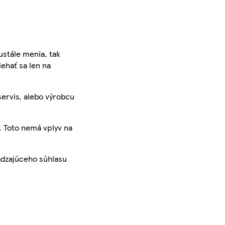
ustále menia, tak
iehať sa len na
servis, alebo výrobcu
. Toto nemá vplyv na
ádzajúceho súhlasu