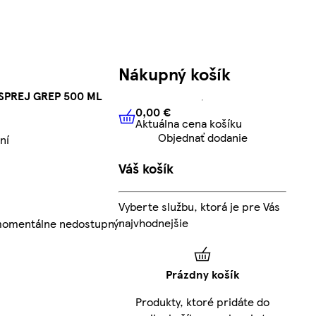
Nákupný košík
SPREJ GREP 500 ML
0,00 €
Aktuálna cena košíku
0,00 €
Aktuálna cena košíku
Objednať dodanie
ní
Váš košík
Vyberte službu, ktorá je pre Vás
najvhodnejšie
 momentálne nedostupný
Prázdny košík
Produkty, ktoré pridáte do