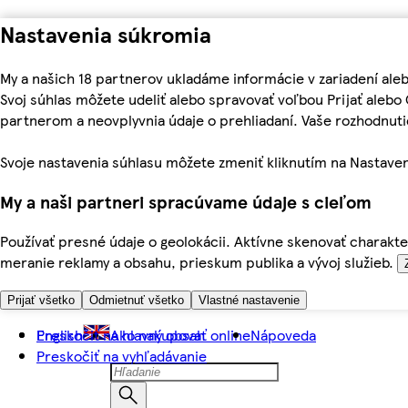
Nastavenia súkromia
My a našich 18 partnerov ukladáme informácie v zariadení ale
Svoj súhlas môžete udeliť alebo spravovať voľbou Prijať aleb
partnerom a neovplyvnia údaje o prehliadaní. Vaše rozhodnu
Svoje nastavenia súhlasu môžete zmeniť kliknutím na Nastaven
My a naši partneri spracúvame údaje s cieľom
Používať presné údaje o geolokácii. Aktívne skenovať charakter
meranie reklamy a obsahu, prieskum publika a vývoj služieb.
Prijať všetko
Odmietnuť všetko
Vlastné nastavenie
Preskočiť na hlavný obsah
English
Ako nakupovať online
Nápoveda
Preskočiť na vyhľadávanie