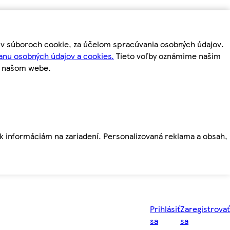
m v súboroch cookie, za účelom spracúvania osobných údajov.
anu osobných údajov a cookies.
Tieto voľby oznámime našim
a našom webe.
ť k informáciám na zariadení. Personalizovaná reklama a obsah,
Prihlásiť
Zaregistrovať
sa
sa