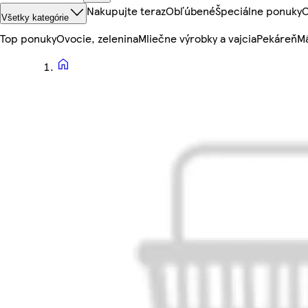
Nakupujte teraz
Obľúbené
Špeciálne ponuky
O
Všetky kategórie
Top ponuky
Ovocie, zelenina
Mliečne výrobky a vajcia
Pekáreň
Mä