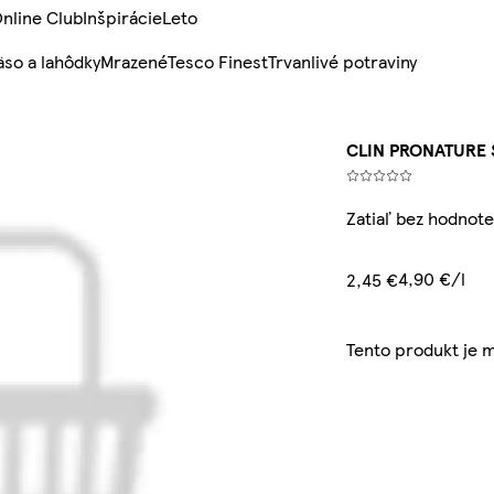
nline Club
Inšpirácie
Leto
so a lahôdky
Mrazené
Tesco Finest
Trvanlivé potraviny
CLIN PRONATURE 
Zatiaľ bez hodnote
4,90 €/l
2,45 €
Tento produkt je