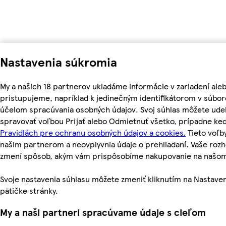
Nastavenia súkromia
My a našich 18 partnerov ukladáme informácie v zariadení ale
pristupujeme, napríklad k jedinečným identifikátorom v súbor
účelom spracúvania osobných údajov. Svoj súhlas môžete udel
spravovať voľbou Prijať alebo Odmietnuť všetko, prípadne ke
Pravidlách pre ochranu osobných údajov a cookies.
Tieto voľ
našim partnerom a neovplyvnia údaje o prehliadaní. Vaše roz
zmení spôsob, akým vám prispôsobíme nakupovanie na našo
Svoje nastavenia súhlasu môžete zmeniť kliknutím na Nastaven
pätičke stránky.
My a naši partneri spracúvame údaje s cieľom