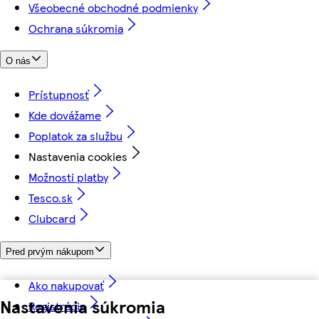
Všeobecné obchodné podmienky
Ochrana súkromia
O nás
Prístupnosť
Kde dovážame
Poplatok za službu
Nastavenia cookies
Možnosti platby
Tesco.sk
Clubcard
Pred prvým nákupom
Ako nakupovať
Nastavenia súkromia
Registrácia