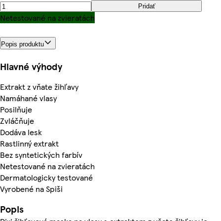
Pridať
Netestované na zvieratách
Popis produktu
Hlavné výhody
Extrakt z vňate žihľavy
Namáhané vlasy
Posilňuje
Zvláčňuje
Dodáva lesk
Rastlinný extrakt
Bez syntetických farbív
Netestované na zvieratách
Dermatologicky testované
Vyrobené na Spiši
Popis