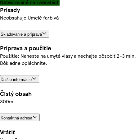
Netestované na zvieratách
Prísady
Neobsahuje Umelé farbivá
Skladovanie a príprava
Príprava a použitie
Použitie: Naneste na umyté vlasy a nechajte pôsobiť 2-3 min.
Dôkladne opláchnite.
Ďalšie informácie
Čistý obsah
300ml
Kontaktná adresa
Vrátiť