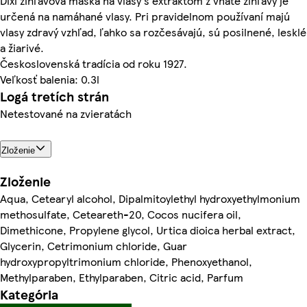
Dixi žihľavová maska na vlasy s extraktom z vňate žihľavy je
určená na namáhané vlasy. Pri pravidelnom používaní majú
vlasy zdravý vzhľad, ľahko sa rozčesávajú, sú posilnené, lesklé
a žiarivé.
Československá tradícia od roku 1927.
Veľkosť balenia: 0.3l
Logá tretích strán
Netestované na zvieratách
Zloženie
Zloženie
Aqua, Cetearyl alcohol, Dipalmitoylethyl hydroxyethylmonium
methosulfate, Ceteareth-20, Cocos nucifera oil,
Dimethicone, Propylene glycol, Urtica dioica herbal extract,
Glycerin, Cetrimonium chloride, Guar
hydroxypropyltrimonium chloride, Phenoxyethanol,
Methylparaben, Ethylparaben, Citric acid, Parfum
Kategória