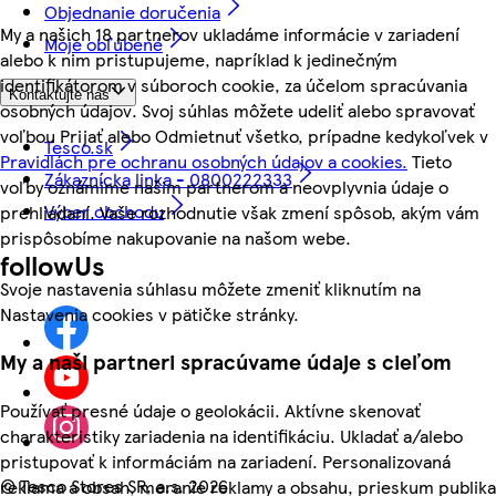
Objednanie doručenia
My a našich 18 partnerov ukladáme informácie v zariadení
Moje obľúbené
alebo k nim pristupujeme, napríklad k jedinečným
identifikátorom v súboroch cookie, za účelom spracúvania
Kontaktujte nás
osobných údajov. Svoj súhlas môžete udeliť alebo spravovať
voľbou Prijať alebo Odmietnuť všetko, prípadne kedykoľvek v
Tesco.sk
Pravidlách pre ochranu osobných údajov a cookies.
Tieto
Zákaznícka linka - 0800222333
voľby oznámime našim partnerom a neovplyvnia údaje o
Výber obchodu
prehliadaní. Vaše rozhodnutie však zmení spôsob, akým vám
prispôsobíme nakupovanie na našom webe.
followUs
Svoje nastavenia súhlasu môžete zmeniť kliknutím na
Nastavenia cookies v pätičke stránky.
My a naši partneri spracúvame údaje s cieľom
Používať presné údaje o geolokácii. Aktívne skenovať
charakteristiky zariadenia na identifikáciu. Ukladať a/alebo
pristupovať k informáciám na zariadení. Personalizovaná
©
Tesco Stores SR, a.s. 2026
reklama a obsah, meranie reklamy a obsahu, prieskum publika